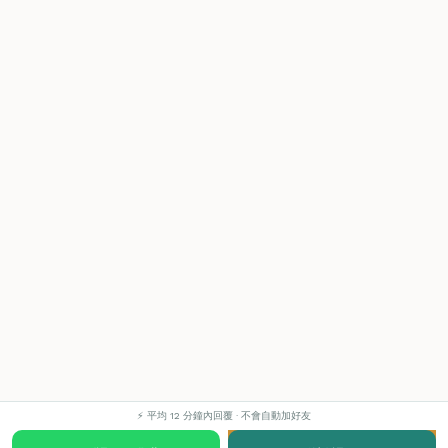
⚡ 平均 12 分鐘內回覆 · 不會自動加好友