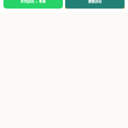
即問課程 + 學費
瀏覽課程
國際級權威認證培訓及考試中心，致力於提供高品質、多元
化、與市場接軌的課程。
快速連結
關於我們
課程總覽
學院優勢