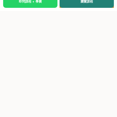
即問課程 + 學費
瀏覽課程
國際級權威認證培訓及考試中心，致力於提供高品質、多元
化、與市場接軌的課程。
快速連結
關於我們
課程總覽
學院優勢