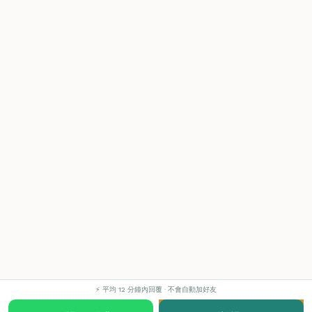
⚡ 平均 12 分鐘內回覆 · 不會自動加好友