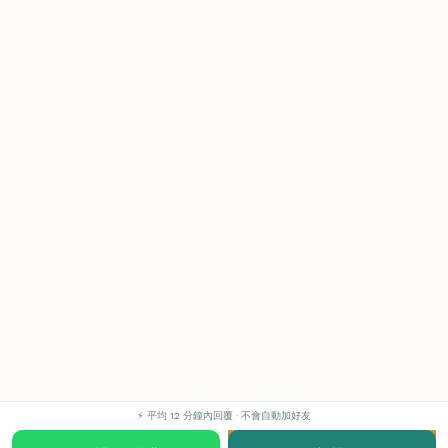
⚡ 平均 12 分鐘內回覆 · 不會自動加好友