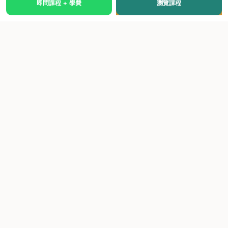
即問課程 + 學費
瀏覽課程
國際級權威認證培訓及考試中心，致力於提供高品質、多元
化、與市場接軌的課程。
快速連結
關於我們
課程總覽
學院優勢