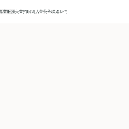
專業服務
美業招聘
網店
菁藝薈
聯絡我們