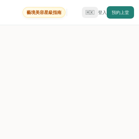
藝境美容星級指南
🇭🇰
登入
預約上堂