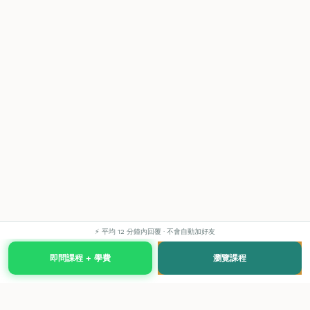
⚡ 平均 12 分鐘內回覆 · 不會自動加好友
即問課程 + 學費
瀏覽課程