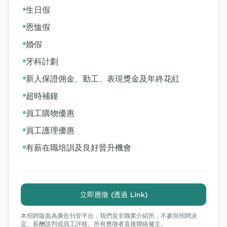
生日假
恩恤假
婚假
牙科計劃
新人保證佣金、勤工、表現獎金及年終花紅
超時補鐘
員工購物優惠
員工護理優惠
有薪在職培訓及良好晉升機會
立即應徵 (透過 Link)
本招聘版面為廣告刊登平台，我們並非職業介紹所，不參與招聘決
定、薪酬談判或員工評核。所有應徵者直接聯絡僱主。