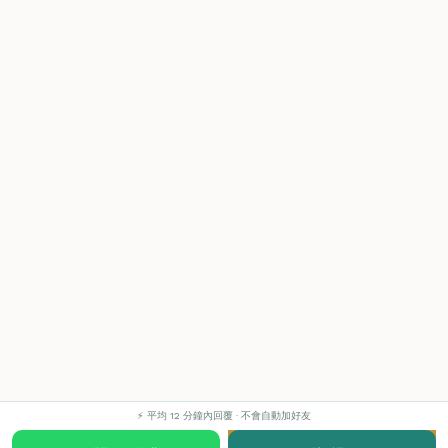
⚡ 平均 12 分鐘內回覆 · 不會自動加好友