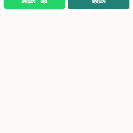
即問課程 + 學費
瀏覽課程
國際級權威認證培訓及考試中心，致力於提供高品質、多元
化、與市場接軌的課程。
快速連結
關於我們
課程總覽
學院優勢