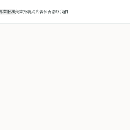
專業服務
美業招聘
網店
菁藝薈
聯絡我們