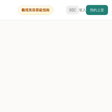
藝境美容星級指南
🇭🇰
登入
預約上堂