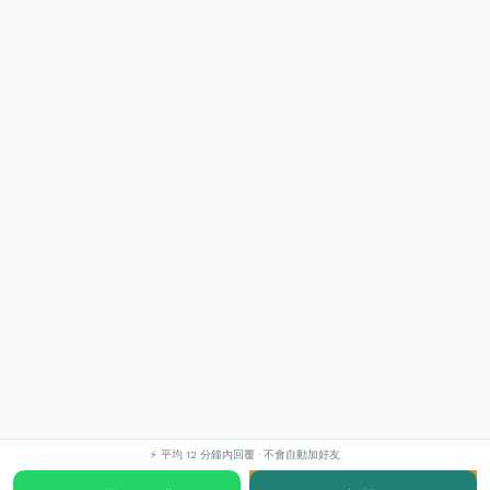
⚡ 平均 12 分鐘內回覆 · 不會自動加好友