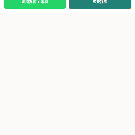
即問課程 + 學費
瀏覽課程
國際級權威認證培訓及考試中心，致力於提供高品質、多元
化、與市場接軌的課程。
快速連結
關於我們
課程總覽
學院優勢