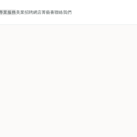
專業服務
美業招聘
網店
菁藝薈
聯絡我們