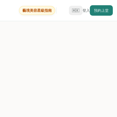
藝境美容星級指南
🇭🇰
登入
預約上堂