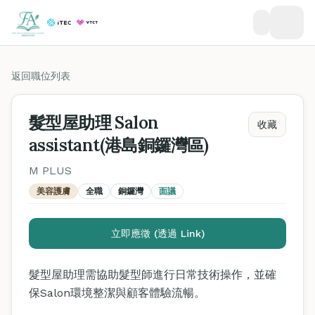
返回職位列表
髮型屋助理 Salon
收藏
assistant(港島銅鑼灣區)
M PLUS
美容護膚
全職
銅鑼灣
面議
立即應徵 (透過 Link)
髮型屋助理需協助髮型師進行日常技術操作，並確
保Salon環境整潔與顧客體驗流暢。