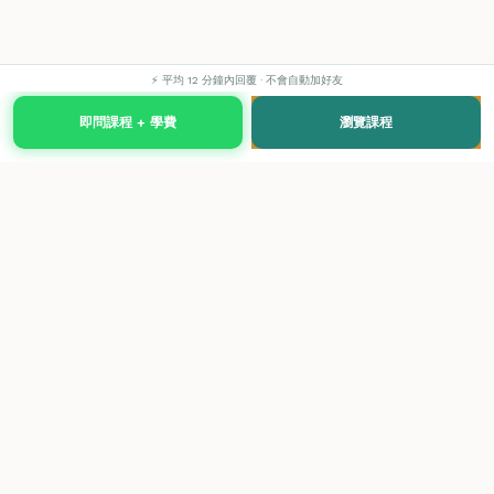
⚡ 平均 12 分鐘內回覆 · 不會自動加好友
即問課程 + 學費
瀏覽課程
國際級權威認證培訓及考試中心，致力於提供高品質、多元
化、與市場接軌的課程。
快速連結