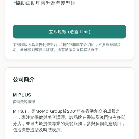
協助由助理晉升為準髮型師
立即應徵 (透過 Link)
本招聘版面為廣告刊登平台，我們並非職業介紹所，不參與招聘決
定、薪酬談判或員工評核。所有應徵者直接聯絡僱主。
公司簡介
M PLUS
保健美容護理
M Plus，是MoMo Group於2001年在香港創立的成員之
一，專注於保健與美容護理。該品牌在香港及澳門擁有多間
分店，並致力於提供專業的美髮服務，參與多個創意項目，
包括廣告造型及時裝表演。