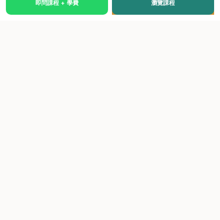
即問課程 + 學費
瀏覽課程
國際級權威認證培訓及考試中心，致力於提供高品質、多元
化、與市場接軌的課程。
快速連結
關於我們
課程總覽
學院優勢