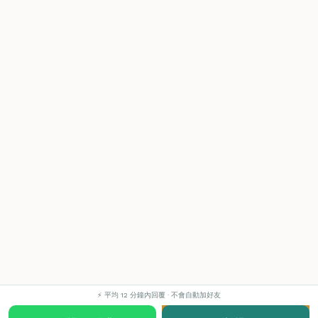
⚡ 平均 12 分鐘內回覆 · 不會自動加好友