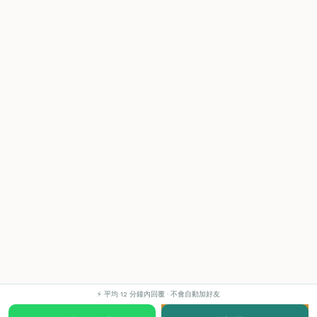
⚡ 平均 12 分鐘內回覆 · 不會自動加好友