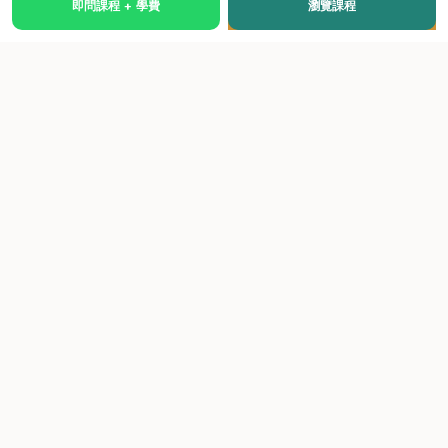
即問課程 + 學費
瀏覽課程
國際級權威認證培訓及考試中心，致力於提供高品質、多元
化、與市場接軌的課程。
快速連結
關於我們
課程總覽
學院優勢