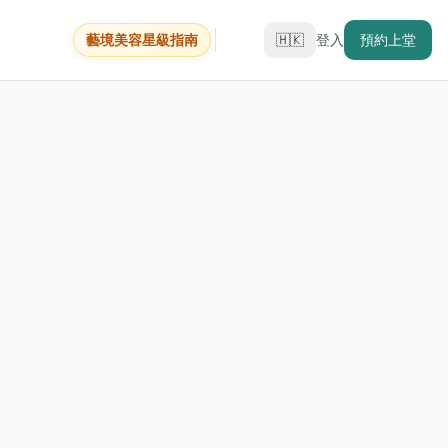
藝境美容星級指南
🇭🇰
登入
預約上堂