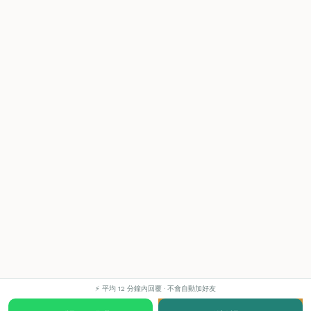
⚡ 平均 12 分鐘內回覆 · 不會自動加好友