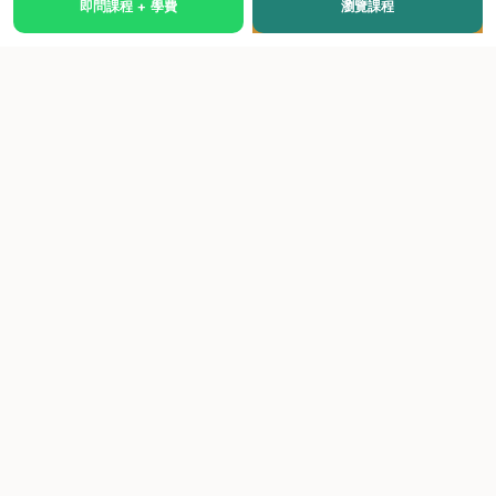
即問課程 + 學費
瀏覽課程
國際級權威認證培訓及考試中心，致力於提供高品質、多元
化、與市場接軌的課程。
快速連結
關於我們
課程總覽
學院優勢