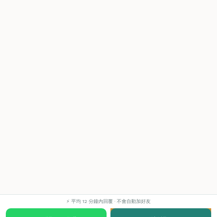
⚡ 平均 12 分鐘內回覆 · 不會自動加好友