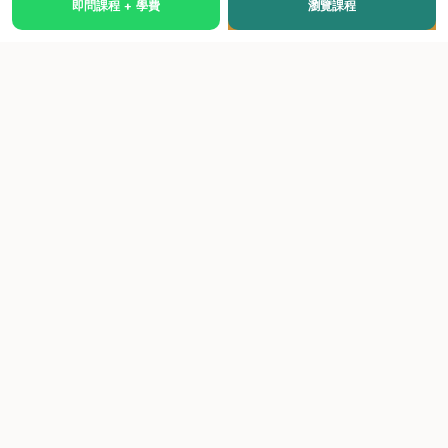
即問課程 + 學費
瀏覽課程
國際級權威認證培訓及考試中心，致力於提供高品質、多元
化、與市場接軌的課程。
快速連結
關於我們
課程總覽
學院優勢