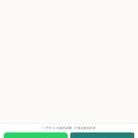
⚡ 平均 12 分鐘內回覆 · 不會自動加好友