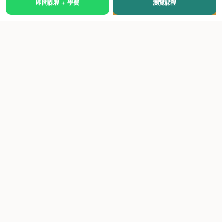
即問課程 + 學費
瀏覽課程
國際級權威認證培訓及考試中心，致力於提供高品質、多元
化、與市場接軌的課程。
快速連結
關於我們
課程總覽
學院優勢