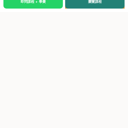
即問課程 + 學費
瀏覽課程
國際級權威認證培訓及考試中心，致力於提供高品質、多元
化、與市場接軌的課程。
快速連結
關於我們
課程總覽
學院優勢