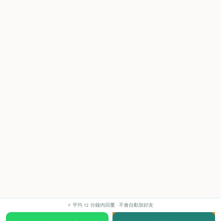
⚡ 平均 12 分鐘內回覆 · 不會自動加好友