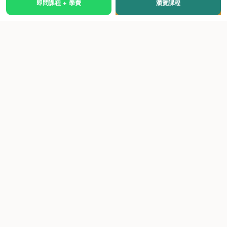
即問課程 + 學費
瀏覽課程
國際級權威認證培訓及考試中心，致力於提供高品質、多元
化、與市場接軌的課程。
快速連結
關於我們
課程總覽
學院優勢