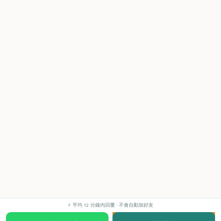
⚡ 平均 12 分鐘內回覆 · 不會自動加好友