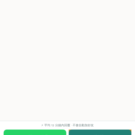
⚡ 平均 12 分鐘內回覆 · 不會自動加好友