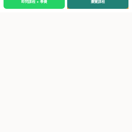
即問課程 + 學費
瀏覽課程
國際級權威認證培訓及考試中心，致力於提供高品質、多元
化、與市場接軌的課程。
快速連結
關於我們
課程總覽
學院優勢