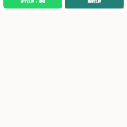
即問課程 + 學費
瀏覽課程
國際級權威認證培訓及考試中心，致力於提供高品質、多元
化、與市場接軌的課程。
快速連結
關於我們
課程總覽
學院優勢