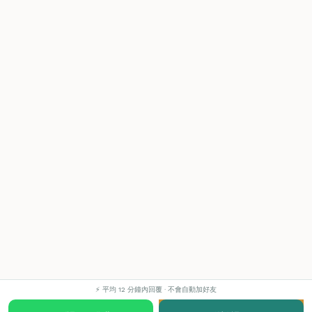
⚡ 平均 12 分鐘內回覆 · 不會自動加好友