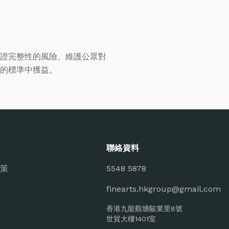
證完整性的風險、維護公眾對
的標準中獲益。
聯絡資料
策
5548 5878
finearts.hkgroup@gmail.com
香港九龍觀塘駿業里8號
世貿大樓1401室