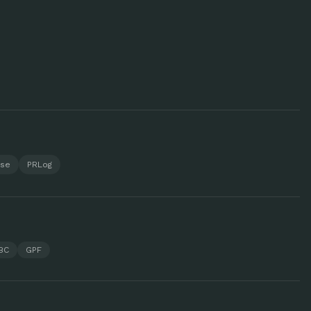
ase
PRLog
BC
GPF