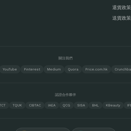
退貨政策
送貨政策
關注我們
YouTube
Pinterest
Medium
Quora
Price.com.hk
Crunchb
認證合作夥伴
TCT
TQUK
CIBTAC
IAEA
QCG
SISA
BHL
KBeauty
IF