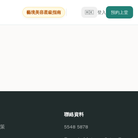
藝境美容星級指南
🇭🇰
登入
預約上堂
聯絡資料
策
5548 5878