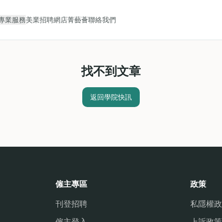
專業服務
美業招聘
網店
菁藝薈
聯絡我們
找不到文章
返回學院快訊
僱主專區
政策
刊登招聘
私隱權政
僱主登入
上訴政策