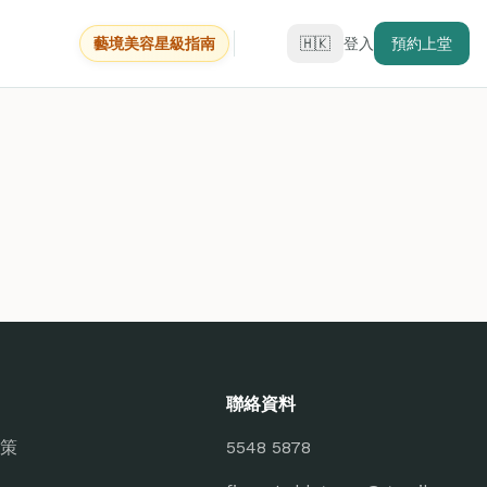
藝境美容星級指南
🇭🇰
登入
預約上堂
聯絡資料
策
5548 5878