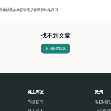
專業服務
美業招聘
網店
菁藝薈
聯絡我們
找不到文章
返回學院快訊
僱主專區
政策
刊登招聘
私隱權政
僱主登入
上訴政策