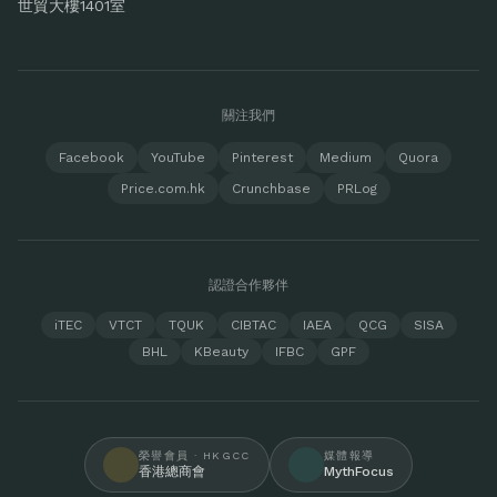
世貿大樓1401室
關注我們
Facebook
YouTube
Pinterest
Medium
Quora
Price.com.hk
Crunchbase
PRLog
認證合作夥伴
iTEC
VTCT
TQUK
CIBTAC
IAEA
QCG
SISA
BHL
KBeauty
IFBC
GPF
榮譽會員 · HKGCC
媒體報導
香港總商會
MythFocus