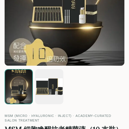
MSM (MICRO · HYALURONIC · INJECT) · ACADEMY-CURATED
SALON TREATMENT