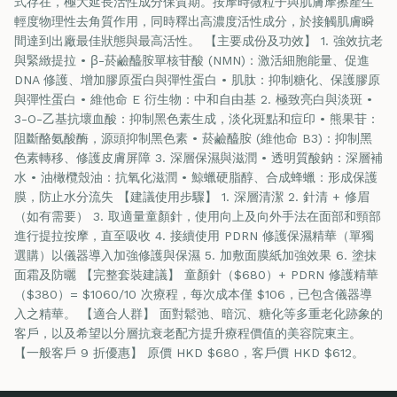
式存在，極大延長活性成分保質期。按摩時微粒子與肌膚摩擦產生
輕度物理性去角質作用，同時釋出高濃度活性成分，於接觸肌膚瞬
間達到出廠最佳狀態與最高活性。 【主要成份及功效】 1. 強效抗老
與緊緻提拉 • β-菸鹼醯胺單核苷酸 (NMN)：激活細胞能量、促進
DNA 修護、增加膠原蛋白與彈性蛋白 • 肌肽：抑制糖化、保護膠原
與彈性蛋白 • 維他命 E 衍生物：中和自由基 2. 極致亮白與淡斑 •
3-O-乙基抗壞血酸：抑制黑色素生成，淡化斑點和痘印 • 熊果苷：
阻斷酪氨酸酶，源頭抑制黑色素 • 菸鹼醯胺 (維他命 B3)：抑制黑
色素轉移、修護皮膚屏障 3. 深層保濕與滋潤 • 透明質酸鈉：深層補
水 • 油橄欖殼油：抗氧化滋潤 • 鯨蠟硬脂醇、合成蜂蠟：形成保護
膜，防止水分流失 【建議使用步驟】 1. 深層清潔 2. 針清 + 修眉
（如有需要） 3. 取適量童顏針，使用向上及向外手法在面部和頸部
進行提拉按摩，直至吸收 4. 接續使用 PDRN 修護保濕精華（單獨
選購）以儀器導入加強修護與保濕 5. 加敷面膜紙加強效果 6. 塗抹
面霜及防曬 【完整套裝建議】 童顏針（$680）+ PDRN 修護精華
（$380）= $1060/10 次療程，每次成本僅 $106，已包含儀器導
入之精華。 【適合人群】 面對鬆弛、暗沉、糖化等多重老化跡象的
客戶，以及希望以分層抗衰老配方提升療程價值的美容院東主。
【一般客戶 9 折優惠】 原價 HKD $680，客戶價 HKD $612。