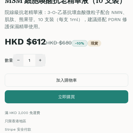
MSM 細胞喚醒抗老精華液（10 支裝）
院線級抗老精華液：3-O-乙基抗壞血酸微粒子配合 NMN、
肌肽、熊果苷。10 支裝（每支 1ml），建議搭配 PDRN 修
護保濕精華使用。
HKD $612
HKD $680
−10%
現貨
−
+
數量
1
加入購物車
立即購買
滿 HKD 2,000 免運費
只限香港地區
Stripe 安全付款