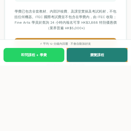
學費已包含全套教材、內部評核費、及課堂實操及考試耗材，不包
括任何機器。ITEC 國際考試費並不包含在學費內，由 ITEC 收取；
Fine Arts 學員於查詢 24 小時內報名可享 HK$3,888 特別優惠價
（業界普遍 HK$5,000+)
⚡ 平均 12 分鐘內回覆 · 不會自動加好友
網上付款報名
即問課程 + 學費
瀏覽課程
WhatsApp 免費諮詢
職業出路及薪酬指南