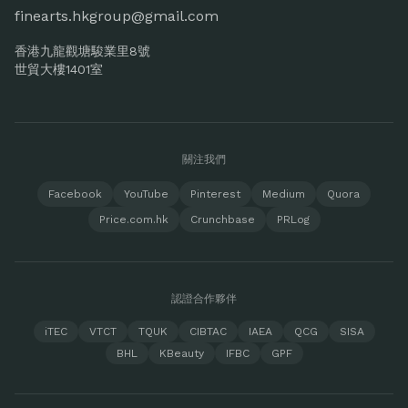
finearts.hkgroup@gmail.com
香港九龍觀塘駿業里8號
世貿大樓1401室
關注我們
Facebook
YouTube
Pinterest
Medium
Quora
Price.com.hk
Crunchbase
PRLog
認證合作夥伴
iTEC
VTCT
TQUK
CIBTAC
IAEA
QCG
SISA
BHL
KBeauty
IFBC
GPF