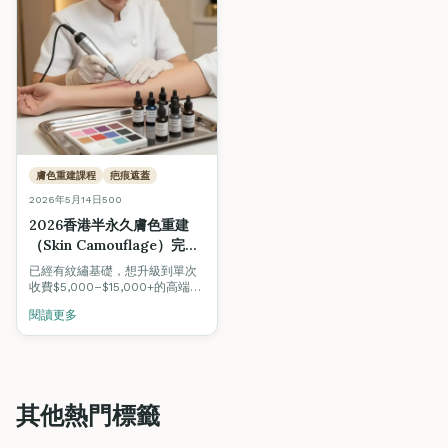
膚色重建課程
疤痕遮蓋
2026年5月14日
500
2026香港半永久膚色重建
（Skin Camouflage）完全
攻略：疤痕、妊娠紋、乳暈
已經有紋繡基礎，想升級到單次
重建單次$5,000–$15,000
收費$5,000–$15,000+的高端醫
的高端紋繡專業
美紋繡？本文全面拆解半永久膚
閱讀更多
色重建（Skin Camouflage）課
程內容、QCG Level 5國際文
憑、AI調色技術、以及疤痕／妊
娠紋／乳暈重建／白斑遮蓋的真
實市場需求與收入結構。
其他熱門標籤