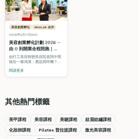
美容創業孵化
SkinLab 合作
2026年5月17日
500
美容創業孵化計劃 2026 —
由 0 到開業全程陪跑｜
SkinLab 贊助・Fine Arts
由打工美容師變美容院老闆中間
Academy 認可
隔住一條鴻溝：應該買咩機？公
司點註冊？需唔需要專業責任保
閱讀更多
險？租邊區先有客？我哋全新推
出嘅「美容創業孵化計劃」由
SkinLab 贊助器材優惠，Fine
Arts Academy 導師認可輔導，
由器材採購、公司註冊、商業保
險、選址，到客源建立全程陪
其他熱門標籤
跑。
美甲課程
美容課程
美睫課程
紋眉紋繡課程
化妝師課程
Pilates 普拉提課程
激光美容課程