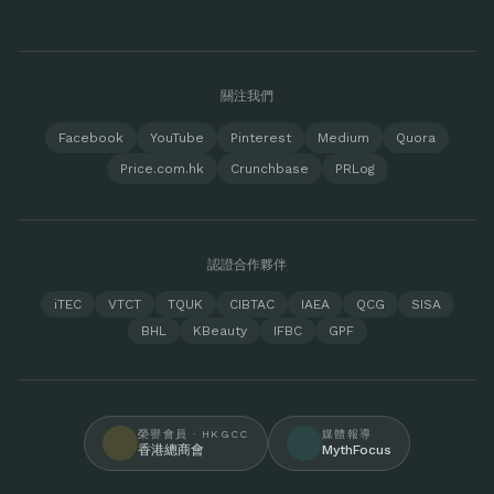
關注我們
Facebook
YouTube
Pinterest
Medium
Quora
Price.com.hk
Crunchbase
PRLog
認證合作夥伴
iTEC
VTCT
TQUK
CIBTAC
IAEA
QCG
SISA
BHL
KBeauty
IFBC
GPF
榮譽會員 · HKGCC
媒體報導
香港總商會
MythFocus