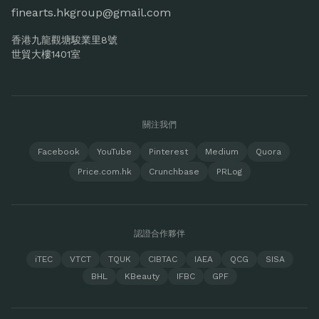
finearts.hkgroup@gmail.com
香港九龍觀塘駿業里8號
世貿大樓1401室
關注我們
Facebook
YouTube
Pinterest
Medium
Quora
Price.com.hk
Crunchbase
PRLog
認證合作夥伴
iTEC
VTCT
TQUK
CIBTAC
IAEA
QCG
SISA
BHL
KBeauty
IFBC
GPF