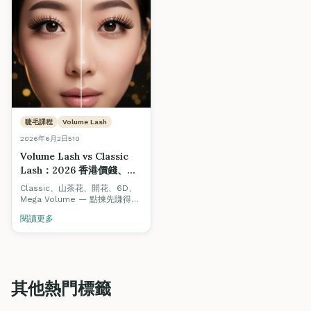
睫毛課程
Volume Lash
2026年6月2日
510
Volume Lash vs Classic
Lash：2026 香港價錢、利
潤、技術完整對照（附升級
Classic、山茶花、開花、6D、
路徑）
Mega Volume — 點揀先賺得
多？2026 香港美睫師完整對
閱讀更多
照：每款客單價、單客耗時、毛
利率、回頭率、上手難度，加埋
由 Classic 升級到 6D / 婚禮款
嘅技術路徑與課程建議。
其他熱門標籤