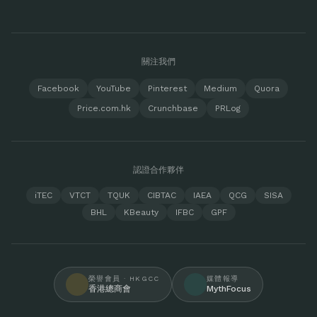
關注我們
Facebook
YouTube
Pinterest
Medium
Quora
Price.com.hk
Crunchbase
PRLog
認證合作夥伴
iTEC
VTCT
TQUK
CIBTAC
IAEA
QCG
SISA
BHL
KBeauty
IFBC
GPF
榮譽會員 · HKGCC
媒體報導
香港總商會
MythFocus