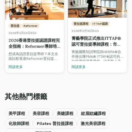
普拉提課程
ITTAP認證
普拉提
Reformer
2026年3月16日
500
2026年3月20日
500
菁藝學院正式推出ITTAP®
2026香港普拉提認證課程完
認可普拉提導師課程：市場
全指南：Reformer導師培
趨勢、薪酬前景與入行指南
訓費用、認證及就業前景
菁藝國際培訓學院與HKRPA®合
想成為認證普拉提導師？本文全
作推出獲PMA® ITTAP®認可的普
面比較香港Reformer普拉提課
拉提導師證書課程，涵蓋墊上及
程費用、ITTAP®認證途徑、Mat
器械普拉提，由註冊物理治療師
閱讀更多
閱讀更多
vs Reformer分別，以及就業薪
教授。了解香港普拉提行業趨勢
酬前景。了解HKRPA®與Fine
及導師薪酬前景。
Arts Academy合辦的PMA®認
可課程。
其他熱門標籤
美甲課程
美容課程
美睫課程
紋眉紋繡課程
化妝師課程
Pilates 普拉提課程
激光美容課程