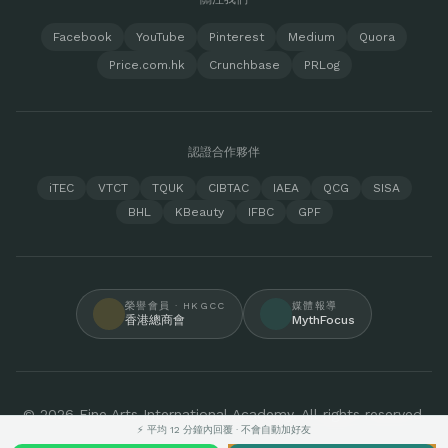
Facebook
YouTube
Pinterest
Medium
Quora
Price.com.hk
Crunchbase
PRLog
認證合作夥伴
iTEC
VTCT
TQUK
CIBTAC
IAEA
QCG
SISA
BHL
KBeauty
IFBC
GPF
榮譽會員 · HKGCC
媒體報導
香港總商會
MythFocus
© 2026 Fine Arts International Academy. All rights reserved.
⚡ 平均 12 分鐘內回覆 · 不會自動加好友