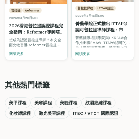
普拉提課程
ITTAP認證
普拉提
Reformer
2026年3月16日
500
2026年3月20日
500
菁藝學院正式推出ITTAP®
2026香港普拉提認證課程完
認可普拉提導師課程：市場
全指南：Reformer導師培
趨勢、薪酬前景與入行指南
訓費用、認證及就業前景
菁藝國際培訓學院與HKRPA®合
想成為認證普拉提導師？本文全
作推出獲PMA® ITTAP®認可的普
面比較香港Reformer普拉提課
拉提導師證書課程，涵蓋墊上及
程費用、ITTAP®認證途徑、Mat
器械普拉提，由註冊物理治療師
閱讀更多
閱讀更多
vs Reformer分別，以及就業薪
教授。了解香港普拉提行業趨勢
酬前景。了解HKRPA®與Fine
及導師薪酬前景。
Arts Academy合辦的PMA®認
可課程。
其他熱門標籤
美甲課程
美容課程
美睫課程
紋眉紋繡課程
化妝師課程
激光美容課程
ITEC / VTCT 國際認證