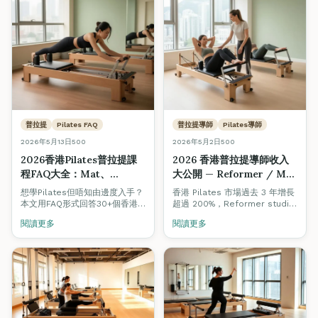
普拉提
Pilates FAQ
普拉提導師
Pilates導師
2026年5月13日
500
2026年5月2日
500
2026香港Pilates普拉提課
2026 香港普拉提導師收入
程FAQ大全：Mat、
大公開 — Reformer / Mat
Reformer、Cadillac分別
Pilates 市場分析、人工、入
想學Pilates但唔知由邊度入手？
香港 Pilates 市場過去 3 年增長
＋為何選Fine Arts ×
行全攻略（附7-8月新班開
本文用FAQ形式回答30+個香港
超過 200%，Reformer studio
HKRPA®
人最常問的普拉提問題：Pilates
課日期）
一間接一間開。一個有國際認證
閱讀更多
閱讀更多
係咩、Mat / Reformer /
嘅 Pilates 導師究竟可以賺幾
Cadillac / Chair點揀、邊類人最
多？兼職、全職、自己開班 path
啱、邊間Pilates導師課程最值得
各有幾大潛力？本文深入分析
讀，並解釋點解Fine Arts ×
2026 年香港 Pilates 行業數
HKRPA® ITTAP®認可課程脫穎
據、薪酬區間、入行路徑，最後
而出。
附上 Fine Arts Academy 7-8
月最新 Reformer 同 Mat
Pilates 開課日期。