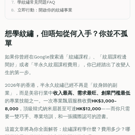
7.
學紋繡常見問題FAQ
8.
立即行動：開啟你的紋繡事業
想學紋繡，但唔知從何入手？你並不孤
單
如果你曾經在Google搜索過「紋繡課程」、「紋眉課程邊
間好」或者「半永久紋眉課程費用」，你已經踏出了改變人
生的第一步。
2026年的香港，半永久紋繡已經不再是「紋身師的副
業」，而是美容行業中
收入最高、需求最旺、創業門檻最低
的專業技能之一。一次專業飄眉服務收費
HK$3,000-
8,000
，頂級韓式納米眉甚至可達
HK$12,000
——而你只需
要一雙巧手、專業培訓，和一張國際認可的證書。
這篇文章將為你全面解答：紋繡課程學什麼？費用多少？哪