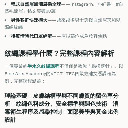
韓式自然眉風潮席捲全球
——Instagram、小紅書「#自
然毛流眉」帖文突破80萬
男性客群快速擴大
——越來越多男士選擇自然眉形和髮
際線紋繡
後疫情時代口罩經濟
——眉眼部位成為妝容焦點
紋繡課程學什麼？完整課程內容解析
一個專業的
半永久紋繡課程
不僅僅是教你「點樣落針」。以
Fine Arts Academy的VTCT ITEC四級紋繡文憑課程為
例，完整課程涵蓋：
理論基礎 - 皮膚結構學與不同膚質的留色率分
析 - 紋繡色料成分、安全標準與調色技術 - 消
毒衛生程序及感染控制 - 面部美學與黃金比例
設計