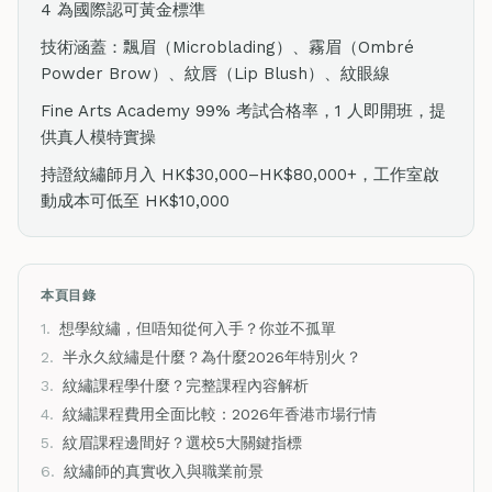
4 為國際認可黃金標準
技術涵蓋：飄眉（Microblading）、霧眉（Ombré
Powder Brow）、紋唇（Lip Blush）、紋眼線
Fine Arts Academy 99% 考試合格率，1 人即開班，提
供真人模特實操
持證紋繡師月入 HK$30,000–HK$80,000+，工作室啟
動成本可低至 HK$10,000
本頁目錄
1.
想學紋繡，但唔知從何入手？你並不孤單
2.
半永久紋繡是什麼？為什麼2026年特別火？
3.
紋繡課程學什麼？完整課程內容解析
4.
紋繡課程費用全面比較：2026年香港市場行情
5.
紋眉課程邊間好？選校5大關鍵指標
6.
紋繡師的真實收入與職業前景