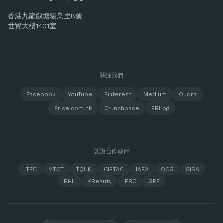
香港九龍觀塘駿業里8號
世貿大樓1401室
關注我們
Facebook
YouTube
Pinterest
Medium
Quora
Price.com.hk
Crunchbase
PRLog
認證合作夥伴
iTEC
VTCT
TQUK
CIBTAC
IAEA
QCG
SISA
BHL
KBeauty
IFBC
GPF