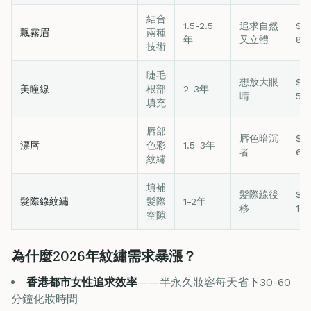
結合
1.5-2.5
追求自然
$4
飄霧眉
兩種
年
又立體
8,
技術
睫毛
想放大眼
$2
美瞳線
根部
2-3年
睛
5,
填充
唇部
唇色暗沉
$3
漂唇
色彩
1.5-3年
者
6,
紋繡
填補
髮際線後
$5
髮際線紋繡
髮際
1-2年
移
10
空隙
為什麼2026年紋繡需求暴漲？
香港都市女性追求效率
——半永久妝容每天省下30-60
分鐘化妝時間