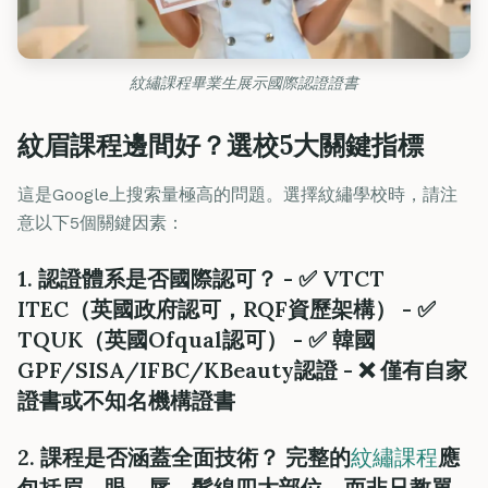
紋繡課程畢業生展示國際認證證書
紋眉課程邊間好？選校5大關鍵指標
這是Google上搜索量極高的問題。選擇紋繡學校時，請注
意以下5個關鍵因素：
1. 認證體系是否國際認可？ - ✅ VTCT
ITEC（英國政府認可，RQF資歷架構） - ✅
TQUK（英國Ofqual認可） - ✅ 韓國
GPF/SISA/IFBC/KBeauty認證 - ❌ 僅有自家
證書或不知名機構證書
2. 課程是否涵蓋全面技術？ 完整的
紋繡課程
應
包括眉、眼、唇、髮線
四大部位
，而非只教單