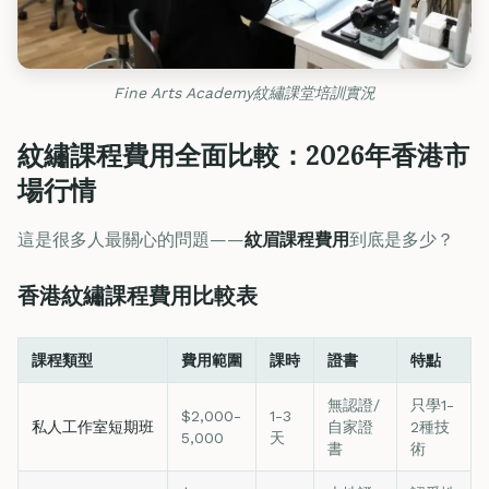
Fine Arts Academy紋繡課堂培訓實況
紋繡課程費用全面比較：2026年香港市
場行情
這是很多人最關心的問題——
紋眉課程費用
到底是多少？
香港紋繡課程費用比較表
課程類型
費用範圍
課時
證書
特點
無認證/
只學1-
$2,000-
1-3
私人工作室短期班
自家證
2種技
5,000
天
書
術