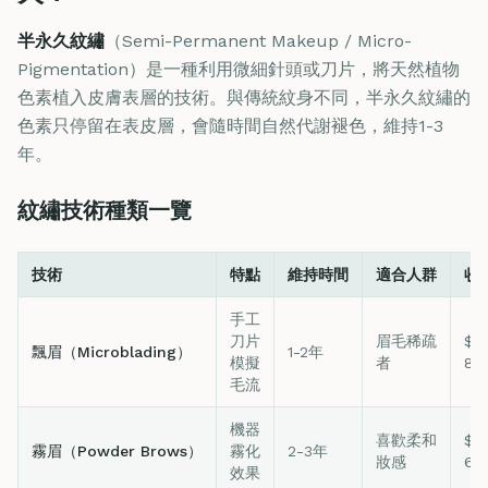
半永久紋繡
（Semi-Permanent Makeup / Micro-
Pigmentation）是一種利用微細針頭或刀片，將天然植物
色素植入皮膚表層的技術。與傳統紋身不同，半永久紋繡的
色素只停留在表皮層，會隨時間自然代謝褪色，維持1-3
年。
紋繡技術種類一覽
技術
特點
維持時間
適合人群
收
手工
刀片
眉毛稀疏
$3
飄眉（Microblading）
1-2年
模擬
者
8,
毛流
機器
喜歡柔和
$3
霧眉（Powder Brows）
霧化
2-3年
妝感
6,
效果