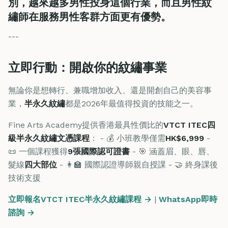
別，越來越多男性投身這個行業，而且男性紋
繡師在服務男性客群方面更有優勢。
---
立即行動：開啟你的紋繡事業
無論你是想轉行、兼職增加收入、還是開創自己的美容事
業，
半永久紋繡
都是2026年最值得投資的技能之一。
Fine Arts Academy提供香港最具性價比的
VTCT ITEC四
級半永久紋繡文憑課程
： - 💰 小班教學僅需
HK$6,999
-
📜 一個課程獲得
9張國際認可證書
- 🎯 涵蓋眉、眼、唇、
髮線
四大部位
- 👩‍🏫 國際認證導師親自授課 - 🤝 終身課後
技術支援
立即報名VTCT ITEC半永久紋繡課程 →
|
WhatsApp即時
諮詢 →