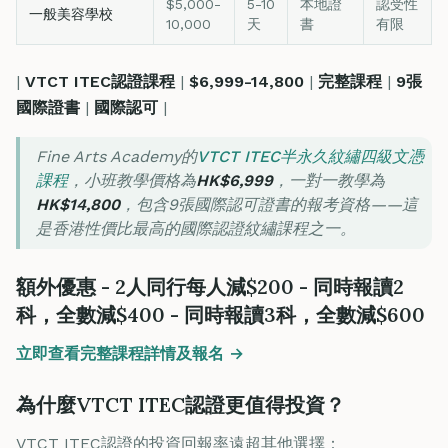
$5,000-
5-10
本地證
認受性
一般美容學校
10,000
天
書
有限
|
VTCT ITEC認證課程
|
$6,999-14,800
|
完整課程
|
9張
國際證書
|
國際認可
|
Fine Arts Academy的
VTCT ITEC半永久紋繡四級文憑
課程
，小班教學價格為
HK$6,999
，一對一教學為
HK$14,800
，包含9張國際認可證書的報考資格——這
是香港性價比最高的國際認證紋繡課程之一。
額外優惠 - 2人同行每人減$200 - 同時報讀2
科，全數減$400 - 同時報讀3科，全數減$600
立即查看完整課程詳情及報名 →
為什麼VTCT ITEC認證更值得投資？
VTCT ITEC認證的投資回報率遠超其他選擇：