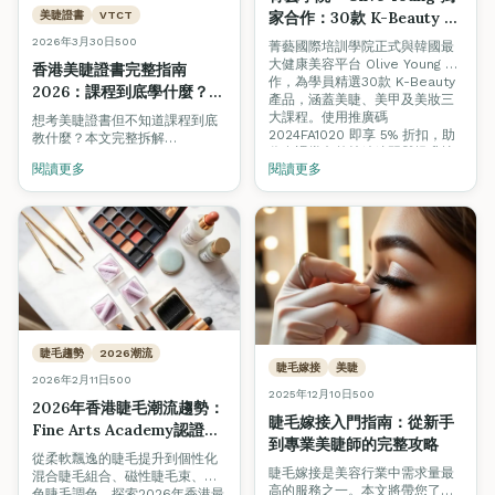
家合作：30款 K-Beauty 精
美睫證書
VTCT
選產品助你課堂內外提升美
2026年3月30日
500
菁藝國際培訓學院正式與韓國最
容技術
大健康美容平台 Olive Young 合
香港美睫證書完整指南
作，為學員精選30款 K-Beauty
2026：課程到底學什麼？真
產品，涵蓋美睫、美甲及美妝三
實技術、考試例子 + 職場應
大課程。使用推廣碼
想考美睫證書但不知道課程到底
用全拆解
2024FA1020 即享 5% 折扣，助
教什麼？本文完整拆解
你在課堂內外持續練習與提升技
VTCT/ITEC 美睫課程的理論與實
閱讀更多
閱讀更多
術。
操模塊、考試情境題、真實技術
教學，以及如何在香港開展美睫
事業。
睫毛趨勢
2026潮流
睫毛嫁接
美睫
2026年2月11日
500
2025年12月10日
500
2026年香港睫毛潮流趨勢：
睫毛嫁接入門指南：從新手
Fine Arts Academy認證美
到專業美睫師的完整攻略
睫課程助你提升專業技能
從柔軟飄逸的睫毛提升到個性化
睫毛嫁接是美容行業中需求量最
混合睫毛組合、磁性睫毛束、彩
高的服務之一。本文將帶您了解
色睫毛調色，探索2026年香港最