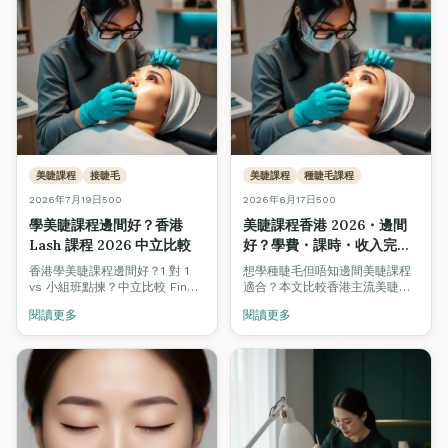
美睫課程
接睫毛
美睫課程
種睫毛課程
2026年7月19日
500
2026年6月17日
500
學美睫課程邊間好？香港
美睫課程香港 2026・邊間
Lash 課程 2026 中立比較
好？學費・課時・收入完整
比較
香港學美睫課程邊間好？1 對 1
想學種睫毛但唔知邊間美睫課程
vs 小組班點揀？中立比較 Fine
適合？本文比較香港主流美睫課
Arts、Grandway、私人工作室
程：單根 / 3D / 6D 量感、Lash
閱讀更多
閱讀更多
等 lash 課程學費、真人模特
Lift、ITEC 國際證書，附學費、
兒、認證、實習睫毛量、就業支
課時、考牌、新手月入分析。
援。