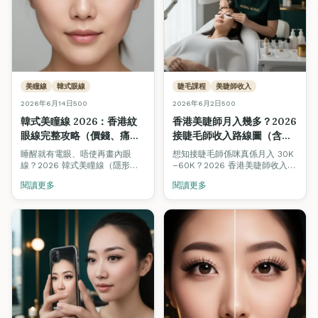
美瞳線
韓式眼線
睫毛課程
美睫師收入
2026年6月14日
500
2026年6月2日
500
韓式美瞳線 2026：香港紋
香港美睫師月入幾多？2026
眼線完整攻略（價錢、痛唔
接睫毛師收入路線圖（含即
痛、維持幾耐）
時試算機）
睡醒就有電眼、唔使再畫內眼
想知接睫毛師係咪真係月入 30K
線？2026 韓式美瞳線（隱形眼
–60K？2026 香港美睫師收入完
線）係香港紋繡需求增長最快嘅
整拆解：4 個階段（新手・兼
閱讀更多
閱讀更多
項目之一。Fine Arts Academy
職・全職・工作室老闆）合理收
紋繡導師團隊完整拆解：價錢
入、客單價、回頭率對比，加埋
\$3,500–\$6,800、痛感 3/10、
即時收入試算機，拖滑桿即知你
維持 2–4 年、5–7 日結痂期、邊
嘅情境月入幾多。
類人唔啱做，並比較睫毛線 vs
韓式自然眼線 vs 拉長眼線 3 種
主流風格。