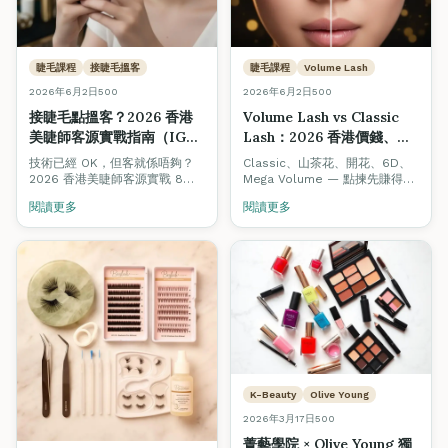
睫毛課程
接睫毛搵客
睫毛課程
Volume Lash
2026年6月2日
500
2026年6月2日
500
接睫毛點搵客？2026 香港
Volume Lash vs Classic
美睫師客源實戰指南（IG・
Lash：2026 香港價錢、利
WhatsApp・回頭客 8 招）
潤、技術完整對照（附升級
技術已經 OK，但客就係唔夠？
Classic、山茶花、開花、6D、
路徑）
2026 香港美睫師客源實戰 8
Mega Volume — 點揀先賺得
招：IG 內容公式、WhatsApp
多？2026 香港美睫師完整對
閱讀更多
閱讀更多
Broadcast 模板、3 週回頭率機
照：每款客單價、單客耗時、毛
制、Beauty Stars 被動曝光、
利率、回頭率、上手難度，加埋
口碑轉介設計、平台抽成避坑。
由 Classic 升級到 6D / 婚禮款
新手 3 個月內穩定 1 日 2 客嘅實
嘅技術路徑與課程建議。
際路徑。
K-Beauty
Olive Young
2026年3月17日
500
菁藝學院 × Olive Young 獨