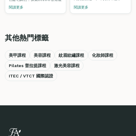
美睫行業的發展前景，以及如何
熱門的睫毛趨勢，以及Fine Arts
閱讀更多
閱讀更多
成為一名專業的美睫師。
Academy的VTCT/ITEC認證課程
如何助你在蓬勃發展的美睫市場
中脫穎而出。
其他熱門標籤
美甲課程
美容課程
紋眉紋繡課程
化妝師課程
Pilates 普拉提課程
激光美容課程
ITEC / VTCT 國際認證