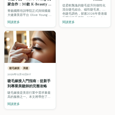
睫課程助你提升專業技能
家合作：30款 K-Beauty 精
從柔軟飄逸的睫毛提升到個性化
選產品助你課堂內外提升美
混合睫毛組合、磁性睫毛束、彩
菁藝國際培訓學院正式與韓國最
色睫毛調色，探索2026年香港最
容技術
大健康美容平台 Olive Young 合
熱門的睫毛趨勢，以及Fine Arts
作，為學員精選30款 K-Beauty
Academy的VTCT/ITEC認證課程
閱讀更多
閱讀更多
產品，涵蓋美睫、美甲及美妝三
如何助你在蓬勃發展的美睫市場
大課程。使用推廣碼
中脫穎而出。
2024FA1020 即享 5% 折扣，助
你在課堂內外持續練習與提升技
術。
睫毛嫁接
美睫
2025年12月10日
517
睫毛嫁接入門指南：從新手
到專業美睫師的完整攻略
睫毛嫁接是美容行業中需求量最
高的服務之一。本文將帶您了解
美睫行業的發展前景，以及如何
閱讀更多
成為一名專業的美睫師。