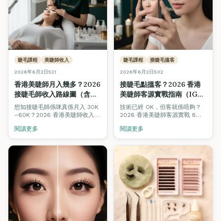
睫毛課程
美睫師收入
睫毛課程
接睫毛搵客
2026年6月2日
521
2026年6月2日
502
香港美睫師月入幾多？2026
接睫毛點搵客？2026 香港
接睫毛師收入路線圖（含即
美睫師客源實戰指南（IG・
時試算機）
WhatsApp・回頭客 8 招）
想知接睫毛師係咪真係月入 30K
技術已經 OK，但客就係唔夠？
–60K？2026 香港美睫師收入完
2026 香港美睫師客源實戰 8
整拆解：4 個階段（新手・兼
招：IG 內容公式、WhatsApp
閱讀更多
閱讀更多
職・全職・工作室老闆）合理收
Broadcast 模板、3 週回頭率機
入、客單價、回頭率對比，加埋
制、Beauty Stars 被動曝光、
即時收入試算機，拖滑桿即知你
口碑轉介設計、平台抽成避坑。
嘅情境月入幾多。
新手 3 個月內穩定 1 日 2 客嘅實
際路徑。