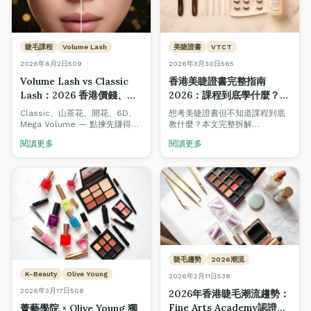
睫毛課程
Volume Lash
美睫證書
VTCT
2026年6月2日
509
2026年3月30日
565
Volume Lash vs Classic
香港美睫證書完整指南
Lash：2026 香港價錢、利
2026：課程到底學什麼？真
潤、技術完整對照（附升級
實技術、考試例子 + 職場應
Classic、山茶花、開花、6D、
想考美睫證書但不知道課程到底
路徑）
用全拆解
Mega Volume — 點揀先賺得
教什麼？本文完整拆解
多？2026 香港美睫師完整對
VTCT/ITEC 美睫課程的理論與實
閱讀更多
閱讀更多
照：每款客單價、單客耗時、毛
操模塊、考試情境題、真實技術
利率、回頭率、上手難度，加埋
教學，以及如何在香港開展美睫
由 Classic 升級到 6D / 婚禮款
事業。
嘅技術路徑與課程建議。
睫毛趨勢
2026潮流
K-Beauty
Olive Young
2026年2月11日
538
2026年3月17日
508
2026年香港睫毛潮流趨勢：
Fine Arts Academy認證美
菁藝學院 × Olive Young 獨