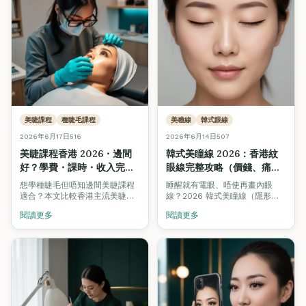
美睫課程
種睫毛課程
美瞳線
韓式眼線
2026年6月17日
516
2026年6月14日
507
美睫課程香港 2026・邊間
韓式美瞳線 2026：香港紋
好？學費・課時・收入完整
眼線完整攻略（價錢、痛唔
比較
痛、維持幾耐）
想學種睫毛但唔知邊間美睫課程
睡醒就有電眼、唔使再畫內眼
適合？本文比較香港主流美睫課
線？2026 韓式美瞳線（隱形眼
程：單根 / 3D / 6D 量感、Lash
線）係香港紋繡需求增長最快嘅
閱讀更多
閱讀更多
Lift、ITEC 國際證書，附學費、
項目之一。Fine Arts Academy
課時、考牌、新手月入分析。
紋繡導師團隊完整拆解：價錢
\$3,500–\$6,800、痛感 3/10、
維持 2–4 年、5–7 日結痂期、邊
類人唔啱做，並比較睫毛線 vs
韓式自然眼線 vs 拉長眼線 3 種
主流風格。