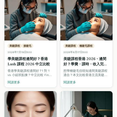
美睫課程
接睫毛
美睫課程
種睫毛課程
2026年7月19日
500
2026年6月17日
500
學美睫課程邊間好？香港
美睫課程香港 2026・邊間
Lash 課程 2026 中立比較
好？學費・課時・收入完整
比較
香港學美睫課程邊間好？1 對 1
想學種睫毛但唔知邊間美睫課程
vs 小組班點揀？中立比較 Fine
適合？本文比較香港主流美睫課
Arts、Grandway、私人工作室
程：單根 / 3D / 6D 量感、Lash
閱讀更多
閱讀更多
等 lash 課程學費、真人模特
Lift、ITEC 國際證書，附學費、
兒、認證、實習睫毛量、就業支
課時、考牌、新手月入分析。
援。