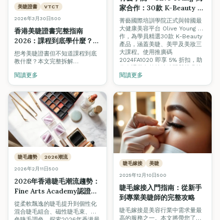
家合作：30款 K-Beauty 精
美睫證書
VTCT
選產品助你課堂內外提升美
2026年3月30日
500
菁藝國際培訓學院正式與韓國最
容技術
大健康美容平台 Olive Young 合
香港美睫證書完整指南
作，為學員精選30款 K-Beauty
2026：課程到底學什麼？真
產品，涵蓋美睫、美甲及美妝三
實技術、考試例子 + 職場應
大課程。使用推廣碼
想考美睫證書但不知道課程到底
用全拆解
2024FA1020 即享 5% 折扣，助
教什麼？本文完整拆解
你在課堂內外持續練習與提升技
VTCT/ITEC 美睫課程的理論與實
閱讀更多
閱讀更多
術。
操模塊、考試情境題、真實技術
教學，以及如何在香港開展美睫
事業。
睫毛趨勢
2026潮流
睫毛嫁接
美睫
2026年2月11日
500
2025年12月10日
500
2026年香港睫毛潮流趨勢：
睫毛嫁接入門指南：從新手
Fine Arts Academy認證美
到專業美睫師的完整攻略
睫課程助你提升專業技能
從柔軟飄逸的睫毛提升到個性化
睫毛嫁接是美容行業中需求量最
混合睫毛組合、磁性睫毛束、彩
高的服務之一。本文將帶您了解
色睫毛調色，探索2026年香港最