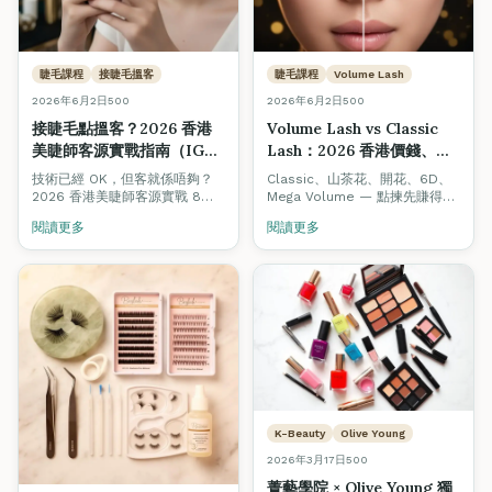
睫毛課程
接睫毛搵客
睫毛課程
Volume Lash
2026年6月2日
500
2026年6月2日
500
接睫毛點搵客？2026 香港
Volume Lash vs Classic
美睫師客源實戰指南（IG・
Lash：2026 香港價錢、利
WhatsApp・回頭客 8 招）
潤、技術完整對照（附升級
技術已經 OK，但客就係唔夠？
Classic、山茶花、開花、6D、
路徑）
2026 香港美睫師客源實戰 8
Mega Volume — 點揀先賺得
招：IG 內容公式、WhatsApp
多？2026 香港美睫師完整對
閱讀更多
閱讀更多
Broadcast 模板、3 週回頭率機
照：每款客單價、單客耗時、毛
制、Beauty Stars 被動曝光、
利率、回頭率、上手難度，加埋
口碑轉介設計、平台抽成避坑。
由 Classic 升級到 6D / 婚禮款
新手 3 個月內穩定 1 日 2 客嘅實
嘅技術路徑與課程建議。
際路徑。
K-Beauty
Olive Young
2026年3月17日
500
菁藝學院 × Olive Young 獨