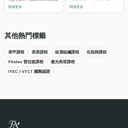
美睫行業的發展前景，以及如何
熱門的睫毛趨勢，以及Fine Arts
閱讀更多
閱讀更多
成為一名專業的美睫師。
Academy的VTCT/ITEC認證課程
如何助你在蓬勃發展的美睫市場
中脫穎而出。
其他熱門標籤
美甲課程
美容課程
紋眉紋繡課程
化妝師課程
Pilates 普拉提課程
激光美容課程
ITEC / VTCT 國際認證