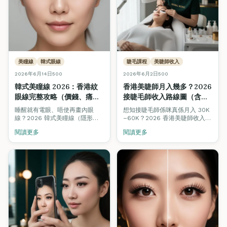
美瞳線
韓式眼線
睫毛課程
美睫師收入
2026年6月14日
500
2026年6月2日
500
韓式美瞳線 2026：香港紋
香港美睫師月入幾多？2026
眼線完整攻略（價錢、痛唔
接睫毛師收入路線圖（含即
痛、維持幾耐）
時試算機）
睡醒就有電眼、唔使再畫內眼
想知接睫毛師係咪真係月入 30K
線？2026 韓式美瞳線（隱形眼
–60K？2026 香港美睫師收入完
線）係香港紋繡需求增長最快嘅
整拆解：4 個階段（新手・兼
閱讀更多
閱讀更多
項目之一。Fine Arts Academy
職・全職・工作室老闆）合理收
紋繡導師團隊完整拆解：價錢
入、客單價、回頭率對比，加埋
\$3,500–\$6,800、痛感 3/10、
即時收入試算機，拖滑桿即知你
維持 2–4 年、5–7 日結痂期、邊
嘅情境月入幾多。
類人唔啱做，並比較睫毛線 vs
韓式自然眼線 vs 拉長眼線 3 種
主流風格。