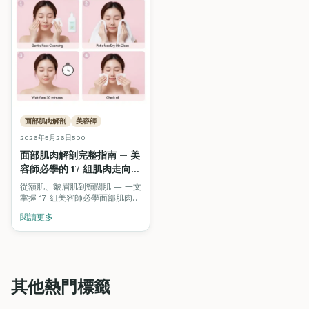
面部肌肉解剖
美容師
2026年5月26日
500
面部肌肉解剖完整指南 — 美
容師必學的 17 組肌肉走向、
按摩手法與激光治療對應
從額肌、皺眉肌到頸闊肌 — 一文
（2026）
掌握 17 組美容師必學面部肌肉的
位置、走向、按摩方向及對應的
閱讀更多
激光 / 紋眉 / Hifu 治療參考。附
互動 3D 解剖模型。
其他熱門標籤