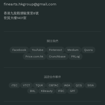
finearts.hkgroup@gmail.com
香港九龍觀塘駿業里8號
世貿大樓1401室
關注我們
Facebook
YouTube
Pinterest
Medium
Quora
Price.com.hk
Crunchbase
PRLog
認證合作夥伴
iTEC
VTCT
TQUK
CIBTAC
IAEA
QCG
SISA
BHL
KBeauty
IFBC
GPF