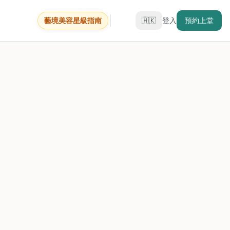
藝境美容星級指南
🇭🇰
登入
預約上堂