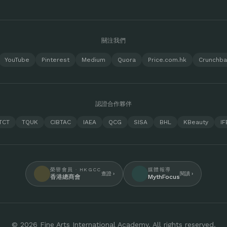
關注我們
YouTube
Pinterest
Medium
Quora
Price.com.hk
Crunchb
認證合作夥伴
TCT
TQUK
CIBTAC
IAEA
QCG
SISA
BHL
KBeauty
IF
榮譽會員 · HKGCC
媒體報導
查證 ›
閱讀 ›
香港總商會
MythFocus
© 2026 Fine Arts International Academy. All rights reserved.