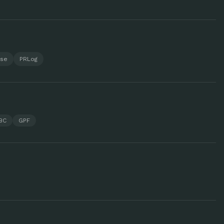
ase
PRLog
BC
GPF