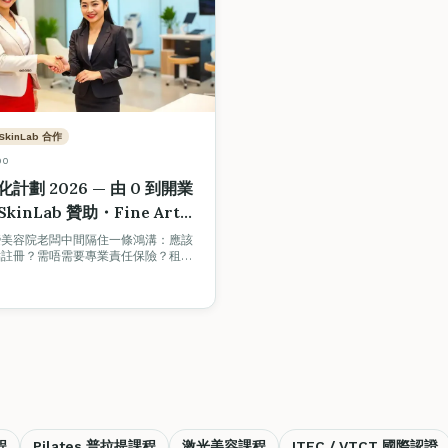
SkinLab 合作
00
計劃 2026 — 由 0 到開業
inLab 贊助・Fine Arts
 認可
變美容院老闆中間隔住一條鴻溝：應該
點註冊？需唔需要專業責任保險？租邊
哋全新推出嘅「美容創業孵化計劃」由
器材優惠，Fine Arts Academy 導師
器材採購、公司註冊、商業保險、選
立全程陪跑。
程
Pilates 普拉提課程
激光美容課程
ITEC / VTCT 國際認證