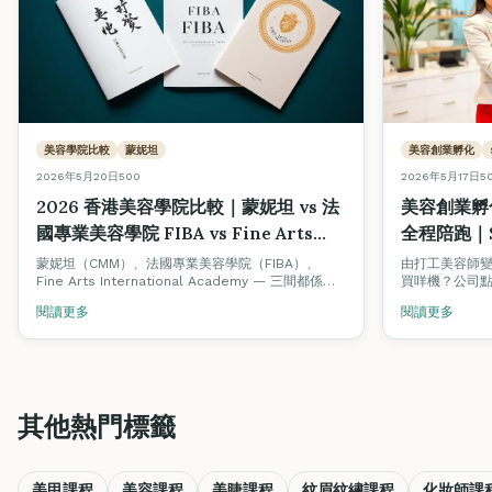
美容學院比較
蒙妮坦
美容創業孵化
2026年5月20日
500
2026年5月17日
5
2026 香港美容學院比較｜蒙妮坦 vs 法
美容創業孵化
國專業美容學院 FIBA vs Fine Arts
全程陪跑｜Sk
Academy：認證、課程、就業、創業生
Academy
蒙妮坦（CMM）、法國專業美容學院（FIBA）、
由打工美容師
Fine Arts International Academy — 三間都係香
買咩機？公司
態全方位對照
港有歷史嘅美容培訓機構，但定位、強項、配套生態
區先有客？我
閱讀更多
閱讀更多
大不同。本文中立比較三者嘅認證體系、課程深度、
SkinLab 贊助
學費、就業支援，並解釋點解 Fine Arts 同時搞
認可輔導，由
Beauty Stars 美容院認證、Job Board 美業招聘平
址，到客源建
台同創業孵化計劃 — 因為我哋相信整個行業要一齊
升級。
其他熱門標籤
美甲課程
美容課程
美睫課程
紋眉紋繡課程
化妝師課