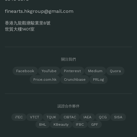
finearts.hkgroup@gmail.com
香港九龍觀塘駿業里8號
世貿大樓1401室
關注我們
Facebook
YouTube
Pinterest
Medium
Quora
Price.com.hk
Crunchbase
PRLog
認證合作夥伴
iTEC
VTCT
TQUK
CIBTAC
IAEA
QCG
SISA
BHL
KBeauty
IFBC
GPF