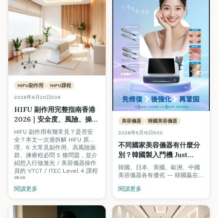
HIFU副作用
HIFU課程
2026年6月20日
506
HIFU 副作用完整指南香港
2026｜安全度、風險、操作
美容儀器
韓國美容儀器
員資歷如何揀
HIFU 副作用有幾常見？是否安
2026年5月15日
502
全？本文一次過拆解 HIFU 原
不同國家美容儀器有什麼分
理、6 大常見副作用、高風險族
別？韓國製入門機 Just
群、揀療程必問 5 條問題，並介
紹想入行做激光 / 美容儀器操作
Medi M3 為什麼最適合香
韓國、日本、美國、歐洲、中國
員的 VTCT / ITEC Level 4 課程
港女生和小本美容院？
美容儀器各有優劣 — 韓國贏在
路線。
「平靚正、技術新」之間取得最
閱讀更多
閱讀更多
佳平衡。深入評測韓國製 Just
Medi M3 三合一入門機（雙頻聲
波 + HIFU + RF），點解最啱香
港女生同小本美容院。