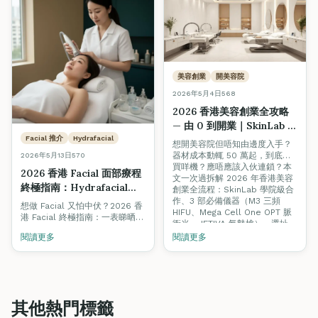
美容創業
開美容院
2026年5月4日
568
2026 香港美容創業全攻略
— 由 0 到開業｜SkinLab 器
材合作、3 部必備機、選址
Facial 推介
Hydrafacial
想開美容院但唔知由邊度入手？
（附 5 月 18 日 Open Day
器材成本動輒 50 萬起，到底要
2026年5月13日
570
報名）
買咩機？應唔應該入伙連鎖？本
2026 香港 Facial 面部療程
文一次過拆解 2026 年香港美容
終極指南：Hydrafacial、
創業全流程：SkinLab 學院級合
HIFU、深層清潔邊個適合
作、3 部必備儀器（M3 三頻
想做 Facial 又怕中伏？2026 香
HIFU、Mega Cell One OPT 脈
你？+ 避開 Hard Sell 美容
港 Facial 終極指南：一表睇晒
衝光、JETIVA 氣墊槍）、選址、
院實戰 Tips
Hydrafacial、HIFU、深層清潔
客源建立。5/18 Open Day 報名
閱讀更多
閱讀更多
等熱門療程嘅適合膚質、療效、
享獨家器材折扣。
價錢、優缺點。教你 8 個實戰
Tips 避開 hard sell，再認識
Fine Arts Beauty Stars 三星級
美容院認證制度，揀店唔再靠彩
數。
其他熱門標籤