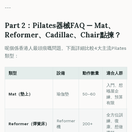
---
Part 2：Pilates器械FAQ — Mat、
Reformer、Cadillac、Chair點揀？
呢個係香港人最頭痕嘅問題。下面詳細比較4大主流Pilates
類型：
類型
設備
動作數量
適合人群
入門、想
喺屋企
Mat（墊上）
瑜伽墊
50–60
練、預算
有限
全方位訓
Reformer
練、復
Reformer（彈簧床）
200+
機
康、想做