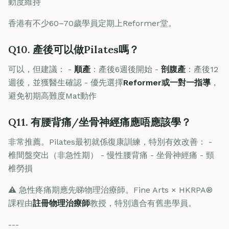
動度維持
香港有不少60–70歲學員定期上Reformer堂。
Q10. 產後可以做Pilates嗎？
可以，但建議： -
順產
：產後6週後開始 -
剖腹產
：產後12
週後，並獲醫生確認 - 優先選擇
Reformer或一對一指導
，
避免初期高難度Mat動作
Q11. 有腰背痛/坐骨神經痛應唔應該學？
非常推薦。Pilates最初就係復康訓練，特別有效改善： -
椎間盤突出（非急性期） - 慢性腰背痛 - 坐骨神經痛 - 頸
椎勞損
⚠️ 急性疼痛期應先睇物理治療師。Fine Arts × HKRPA®
課程由
註冊物理治療師
教授，特別適合有舊患學員。
---