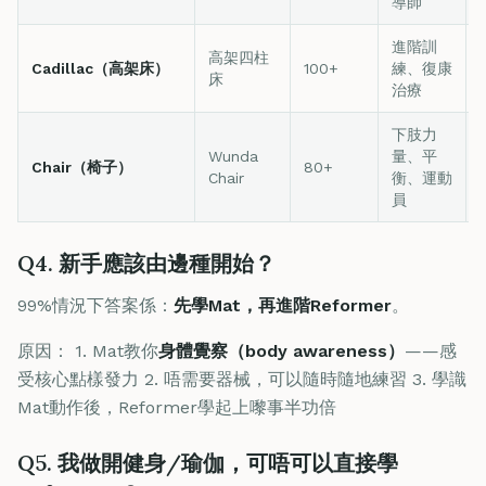
導師
進階訓
高架四柱
Cadillac（高架床）
100+
練、復康
床
治療
下肢力
Wunda
量、平
Chair（椅子）
80+
Chair
衡、運動
員
Q4. 新手應該由邊種開始？
99%情況下答案係：
先學Mat，再進階Reformer
。
原因： 1. Mat教你
身體覺察（body awareness）
——感
受核心點樣發力 2. 唔需要器械，可以隨時隨地練習 3. 學識
Mat動作後，Reformer學起上嚟事半功倍
Q5. 我做開健身/瑜伽，可唔可以直接學