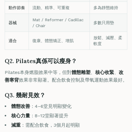
動作節奏
流動、精準、可重複
多為靜態維持
Mat / Reformer / Cadillac
器械
多數只用墊
/ Chair
放鬆、減壓、柔
適合
復康、體態矯正、增肌
軟度
Q2. Pilates真係可以瘦身？
Pilates本身燃脂效果中等，但對
體態雕塑
、
核心收緊
、
改
善寒背
效果非常顯著。配合飲食控制及帶氧運動效果最好。
Q3. 幾耐見效？
體態改善
：4–6堂見明顯變化
核心力量
：8–12堂顯著提升
減重
：需配合飲食，3個月起明顯