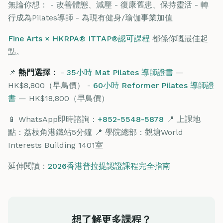
無論你想： - 改善體態、減壓 - 復康舊患、保持靈活 - 轉
行成為Pilates導師 - 為現有健身/瑜伽事業加值
Fine Arts × HKRPA® ITTAP®認可課程
都係你嘅最佳起
點。
📌
熱門選擇：
-
35小時 Mat Pilates 導師證書
—
HK$8,800（早鳥價） -
60小時 Reformer Pilates 導師證
書
— HK$18,800（早鳥價）
📱 WhatsApp即時諮詢：
+852-5548-5878
📍 上課地
點：荔枝角港鐵站5分鐘 📍 學院總部：觀塘World
Interests Building 1401室
延伸閱讀：
2026香港普拉提認證課程完全指南
想了解更多課程？