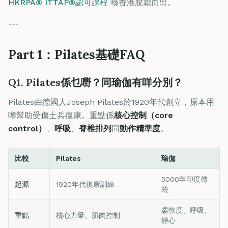
HKRPA® ITTAP®認可課程
喺香港脫穎而出。
---
Part 1：Pilates基礎FAQ
Q1. Pilates係乜嘢？同瑜伽有咩分別？
Pilates由德國人Joseph Pilates於1920年代創立，原本用
嚟幫助受傷士兵復康。重點係
核心控制（core
control）
、
呼吸
、
脊椎排列
同
動作精準度
。
比較
Pilates
瑜伽
5000年印度傳
起源
1920年代復康訓練
統
柔軟度、呼吸、
重點
核心力量、肌肉控制
靜心