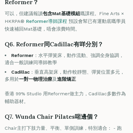
Reformer？
可以，但建議報讀
包含Mat基礎模組
嘅課程。Fine Arts ×
HKRPA®
Reformer導師課程
預設會幫已有運動底嘅學員
快速補回Mat基礎，唔會浪費時間。
Q6. Reformer同Cadillac有咩分別？
Reformer
：水平彈簧床，動作流動、強調全身協調，
適合一般訓練同導師教學
Cadillac
：垂直高架床，動作較靜態、彈簧位置多元，
多用於
一對一物理治療
及
進階矯正
香港 99% Studio 用Reformer做主力，Cadillac多數作為
輔助器材。
Q7. Wunda Chair Pilates啱邊個？
Chair主打下肢力量、平衡、單側訓練，特別適合： - 跑