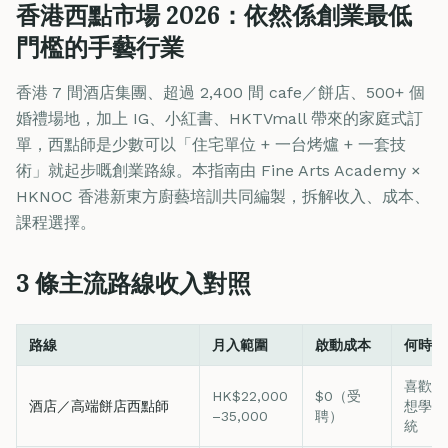
香港西點市場 2026：依然係創業最低
門檻的手藝行業
香港 7 間酒店集團、超過 2,400 間 cafe／餅店、500+ 個
婚禮場地，加上 IG、小紅書、HKTVmall 帶來的家庭式訂
單，西點師是少數可以「住宅單位 + 一台烤爐 + 一套技
術」就起步嘅創業路線。本指南由 Fine Arts Academy ×
HKNOC 香港新東方廚藝培訓共同編製，拆解收入、成本、
課程選擇。
3 條主流路線收入對照
路線
月入範圍
啟動成本
何時最
喜歡團
HK$22,000
$0（受
酒店／高端餅店西點師
想學頂
–35,000
聘）
統