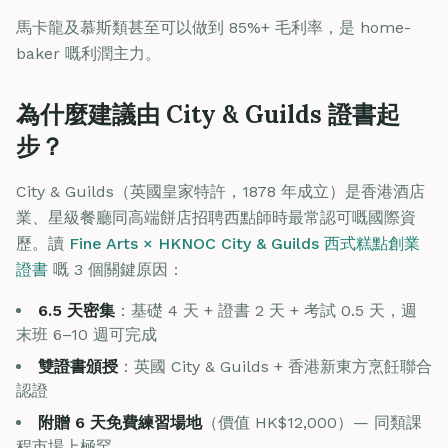
馬卡龍及慕斯類甚至可以做到 85%+ 毛利率，是 home-
baker 嘅利潤主力。
為什麼建議由 City & Guilds 證書起
步？
City & Guilds（英國皇家特許，1878 年成立）是香港酒店
業、星級餐廳同高端餅店招聘西點師時最常認可嘅國際資
歷。讀
Fine Arts × HKNOC City & Guilds 西式糕點創業
證書
嘅 3 個關鍵原因：
6.5 天密集
：基礎 4 天 + 證書 2 天 + 考試 0.5 天，週
末班 6–10 週可完成
雙證書頒授
：英國 City & Guilds + 香港新東方烹飪聯合
認證
附贈 6 天免費練習場地
（價值 HK$12,000）— 同類課
程市場上極罕