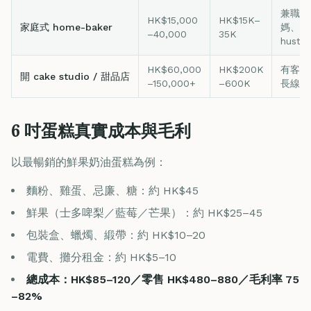
兼職、
HK$15,000
HK$15K–
家庭式 home-baker
媽、Si
–40,000
35K
hustle
HK$60,000
HK$200K
有客源
開 cake studio / 甜品店
–150,000+
–600K
長線品
6 吋蛋糕真實成本與毛利
以最暢銷的鮮果奶油蛋糕為例：
麵粉、雞蛋、忌廉、糖：約 HK$45
鮮果（士多啤梨／藍莓／芒果）：約 HK$25–45
包裝盒、蠟燭、緞帶：約 HK$10–20
電費、攤分租金：約 HK$5–10
總成本：HK$85–120／零售 HK$480–880／毛利率 75
–82%