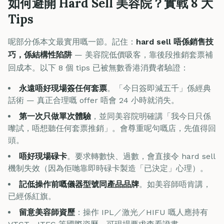
如何避開 Hard Sell 美容院？實戰 8 大
Tips
呢部分係本文最實用嘅一節。記住：
hard sell 唔係銷售技
巧，係結構性陷阱
— 美容院低價吸客，靠後段推銷套票補
回成本。以下 8 個 tips 已被無數香港消費者驗證：
永遠唔好現場簽任何套票
。「今日簽即減五千」係經典
話術 — 真正合理嘅 offer 唔會 24 小時就消失。
第一次只做單次體驗
，並同美容院明確講「我今日只係
嚟試，唔想聽任何套票推銷」。會尊重呢句嘅店，先值得回
頭。
唔好現場碌卡
。要求轉數快、過數，會直接令 hard sell
機制失效（因為佢哋靠即時碌卡製造「已決定」心理）。
記低操作前嘅儀器型號同產品品牌
。如美容師唔肯講，
已經係紅旗。
留意美容師資歷
：操作 IPL／激光／HIFU 嘅人應持有