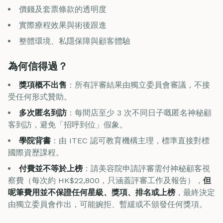
價錢及套票條款的透明度
實際療程效果與術後跟進
整體環境、私隱保障與顧客體驗
為何信得過？
獎項概不出售
：所有評審結果由獨立委員會審議，不接
受任何形式贊助。
多次匿名到訪
：每間店至少 3 次不同日子嘅匿名神秘顧
客到訪，避免「招呼到位」假象。
學院背書
：由 ITEC 認可教育機構主理，標準直接對標
國際資歷課程。
付費並不等於上榜
：請美容院申請評審需付神秘顧客視
察費（每次約 HK$22,800，只涵蓋評審工作及報告），
但
呢筆費用並不保證任何星級、獎項、排名或上榜
，最終決定
由獨立委員會作出，可能婉拒、暫緩或不頒發任何獎項。