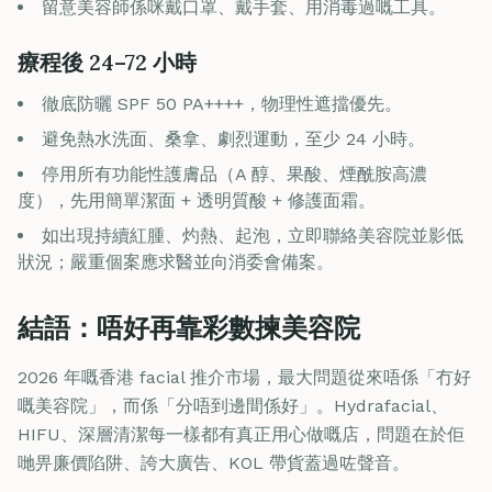
留意美容師係咪戴口罩、戴手套、用消毒過嘅工具。
療程後 24–72 小時
徹底防曬 SPF 50 PA++++，物理性遮擋優先。
避免熱水洗面、桑拿、劇烈運動，至少 24 小時。
停用所有功能性護膚品（A 醇、果酸、煙酰胺高濃
度），先用簡單潔面 + 透明質酸 + 修護面霜。
如出現持續紅腫、灼熱、起泡，立即聯絡美容院並影低
狀況；嚴重個案應求醫並向消委會備案。
結語：唔好再靠彩數揀美容院
2026 年嘅香港 facial 推介市場，最大問題從來唔係「冇好
嘅美容院」，而係「分唔到邊間係好」。Hydrafacial、
HIFU、深層清潔每一樣都有真正用心做嘅店，問題在於佢
哋畀廉價陷阱、誇大廣告、KOL 帶貨蓋過咗聲音。