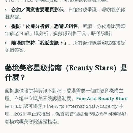
VTCT、ITEC 等國際資歷，可現場要求查看證書。
合約／同意書要逐頁影低
。日後出現爭議，呢啲就係你
嘅證據。
提防「皮膚分析儀」恐嚇式銷售
。所謂「你皮膚比實際
年齡老 8 歲」嘅分析，多數係銷售工具，唔係診斷。
離場前堅持「我返去諗下」
。所有合理嘅美容院都接受
呢個答案。
藝境美容星級指南（Beauty Stars）是
什麼？
面對廉價陷阱與資訊不對稱，香港需要一個由教育機構主
理、立場中立嘅美容院認證制度。
Fine Arts Beauty Stars
由 ITEC 認可學院 Fine Arts International Academy 主
理，2026 年正式推出，係香港首個結合學院標準同神秘顧
客模式嘅美容院認證指南。