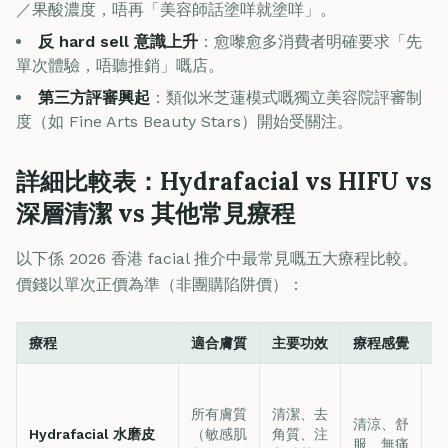
／果酸濃度，唔再「美容師話塗咩就塗咩」。
反 hard sell 意識上升
：愈嚟愈多消費者明確要求「先
單次體驗，唔聽推銷」嘅店。
第三方評審興起
：類似米芝蓮模式嘅獨立美容院評審制
度（如 Fine Arts Beauty Stars）開始受關注。
詳細比較表：Hydrafacial vs HIFU vs
深層清潔 vs 其他常見療程
以下係 2026 香港 facial 推介中最常見嘅五大療程比較。
價錢以單次正價為準（非團購陷阱價）：
療程
適合膚質
主要功效
療程感覺
恢
所有膚質
清潔、去
清涼、舒
Hydrafacial 水磨皮
（敏感肌
角質、注
0
服、無痛