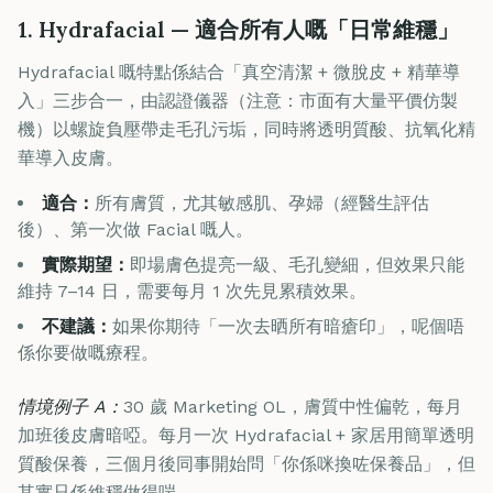
1. Hydrafacial — 適合所有人嘅「日常維穩」
Hydrafacial 嘅特點係結合「真空清潔 + 微脫皮 + 精華導
入」三步合一，由認證儀器（注意：市面有大量平價仿製
機）以螺旋負壓帶走毛孔污垢，同時將透明質酸、抗氧化精
華導入皮膚。
適合：
所有膚質，尤其敏感肌、孕婦（經醫生評估
後）、第一次做 Facial 嘅人。
實際期望：
即場膚色提亮一級、毛孔變細，但效果只能
維持 7–14 日，需要每月 1 次先見累積效果。
不建議：
如果你期待「一次去晒所有暗瘡印」，呢個唔
係你要做嘅療程。
情境例子 A：
30 歲 Marketing OL，膚質中性偏乾，每月
加班後皮膚暗啞。每月一次 Hydrafacial + 家居用簡單透明
質酸保養，三個月後同事開始問「你係咪換咗保養品」，但
其實只係維穩做得啱。