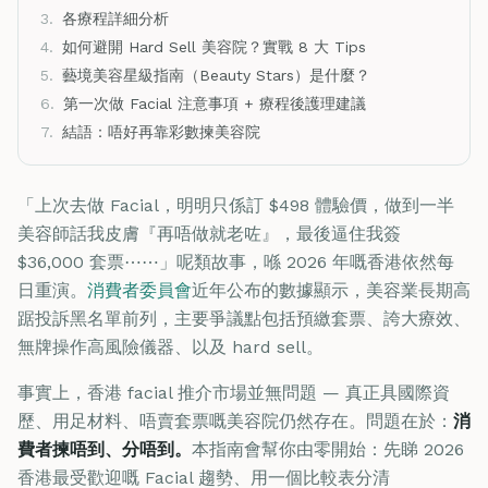
3.
各療程詳細分析
4.
如何避開 Hard Sell 美容院？實戰 8 大 Tips
5.
藝境美容星級指南（Beauty Stars）是什麼？
6.
第一次做 Facial 注意事項 + 療程後護理建議
7.
結語：唔好再靠彩數揀美容院
「上次去做 Facial，明明只係訂 $498 體驗價，做到一半
美容師話我皮膚『再唔做就老咗』，最後逼住我簽
$36,000 套票⋯⋯」呢類故事，喺 2026 年嘅香港依然每
日重演。
消費者委員會
近年公布的數據顯示，美容業長期高
踞投訴黑名單前列，主要爭議點包括預繳套票、誇大療效、
無牌操作高風險儀器、以及 hard sell。
事實上，香港 facial 推介市場並無問題 — 真正具國際資
歷、用足材料、唔賣套票嘅美容院仍然存在。問題在於：
消
費者揀唔到、分唔到。
本指南會幫你由零開始：先睇 2026
香港最受歡迎嘅 Facial 趨勢、用一個比較表分清