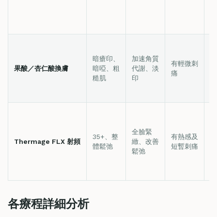
暗瘡印、
加速角質
3
有輕微刺
果酸／杏仁酸換膚
暗啞、粗
代謝、淡
天
痛
糙肌
印
脫
全臉緊
35+、整
有熱感及
Thermage FLX 射頻
緻、改善
0
體鬆弛
短暫刺痛
鬆弛
各療程詳細分析