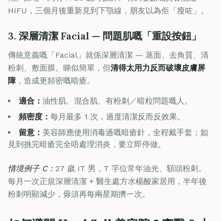
HIFU，三個月後重新見到下顎線，朋友以為佢「瘦咗」。
3. 深層清潔 Facial — 問題肌嘅「重設按鈕」
傳統意義嘅「Facial」就係深層清潔 — 蒸面、去角質、清
粉刺、敷面膜。睇似簡單，但
清得太用力反而破壞皮膚屏
障
，造成更頻密嘅暗瘡。
適合：
油性肌、混合肌、有粉刺／暗粒問題嘅人。
頻密度：
每月最多 1 次，過度清潔反而反效果。
留意：
美容師應使用消毒過嘅暗瘡針，全程戴手套；如
見到挑完暗瘡完全唔處理消炎，要立即停做。
情境例子 C：
27 歲 IT 男，T 字位常年油光、額頭粉刺。
每月一次正規深層清潔 + 醫生處方水楊酸家居用，半年後
粉刺明顯減少，毋須再每兩星期擠一次。