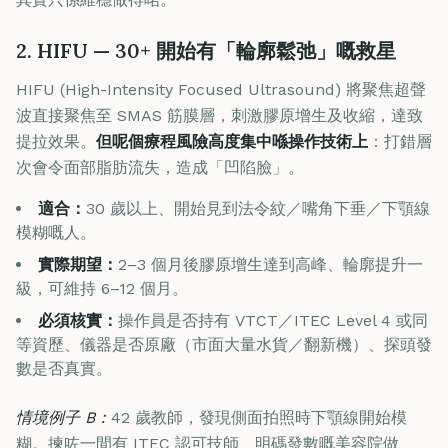
2. HIFU — 30+ 開始有「輪廓鬆弛」嘅救星
HIFU (High-Intensity Focused Ultrasound) 將聚焦超聲
波直接聚焦至 SMAS 筋膜層，刺激膠原增生及收縮，達致
提拉效果。
但呢個療程風險高度集中喺操作技術上
：打錯層
次會令面部脂肪流失，造成「凹陷臉」。
適合：
30 歲以上、開始見到法令紋／嘴角下垂／下顎線
模糊嘅人。
實際期望：
2–3 個月後膠原增生達到高峰、輪廓提升一
級，可維持 6–12 個月。
必須核實：
操作員是否持有 VTCT／ITEC Level 4 或同
等資歷、儀器是否原廠（市面大量水貨／翻新機）、探頭發
數是否真實。
情境例子 B：
42 歲教師，發現側面拍照時下顎線開始模
糊。揀咗一間有 ITEC 認可技師、明碼發數嘅美容院做