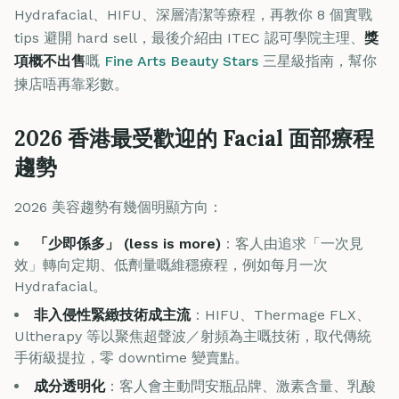
Hydrafacial、HIFU、深層清潔等療程，再教你 8 個實戰
tips 避開 hard sell，最後介紹由 ITEC 認可學院主理、
獎
項概不出售
嘅
Fine Arts Beauty Stars
三星級指南，幫你
揀店唔再靠彩數。
2026 香港最受歡迎的 Facial 面部療程
趨勢
2026 美容趨勢有幾個明顯方向：
「少即係多」 (less is more)
：客人由追求「一次見
效」轉向定期、低劑量嘅維穩療程，例如每月一次
Hydrafacial。
非入侵性緊緻技術成主流
：HIFU、Thermage FLX、
Ultherapy 等以聚焦超聲波／射頻為主嘅技術，取代傳統
手術級提拉，零 downtime 變賣點。
成分透明化
：客人會主動問安瓶品牌、激素含量、乳酸