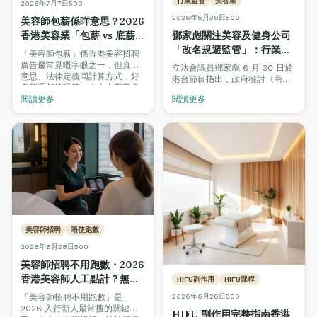
行業監管
美容業
2026年7月7日
500
2026年6月30日
500
美容師包薪係咩意思？2026
香港美容業「包薪 vs 底薪
鄧家彪關注美容及健身公司
+佣金」全面拆解
「改名規避監管」：行業定
「美容師包薪」係香港美容招聘
義要小心，專業培訓與認證
廣告最常見嘅字眼之一，但真正
立法會議員鄧家彪 6 月 30 日於
意思、法律定義同計算方式，好
才是消費者真正保障
港台節目指出，政府檢討《商品
多新手都搞唔清。本文由勞工處
說明條例》針對美容及健身服務
《僱傭條例》第 57 章、業界薪
閱讀更多
閱讀更多
的修例工作來得及時，但提醒當
酬結構、以及 ctgoodjobs /
局要小心處理「行業定義」，否
Workstem 等多個來源，逐一拆
則公司只需改名就可規避監管。
解包薪、底薪加佣金、純佣三種
本文拆解事件，並分析為何專業
制度嘅分別，教你點樣睇
培訓（VTCT／ITEC／TQUK）與
offer、點樣揀入行方向。
Beauty Stars 認證沙龍，才是
消費者長遠的真正保障。
美容師招聘
唔使跑數
2026年6月28日
500
美容師招聘不用跑數・2026
香港美容師人工點計？無
HIFU副作用
HIFU課程
sales 壓力底薪 + 顧問式技
「美容師招聘不用跑數」是
2026年6月20日
500
術全拆解
2026 入行新人最常搜的關鍵
HIFU 副作用完整指南香港