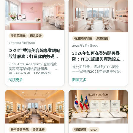
美容院開業
網站設計
香港開美容院
創業指南
2026年3月8日
500
2026年3月7日
500
2026年香港美容院專業網站
2026年如何在香港開美容
設計服務：打造你的數碼店
院：ITEC認證與商業設立逐
面，吸引更多客戶
Fine Arts Academy 全新推出
步指南
從公司註冊、選址到ITEC認證
美容院專業網站設計服務——從
——完整的2026年香港美容院創
線上預約系統、SEO優化到
業指南。涵蓋K-beauty趨勢、可
Before & After相冊，助你在
閱讀更多
閱讀更多
持續美容與數碼營銷策略，助你
2026年的香港美容市場建立強大
在競爭激烈的市場中脫穎而出。
的數碼品牌形象。
香港美容學院
美容課程
韓國認證
SISA