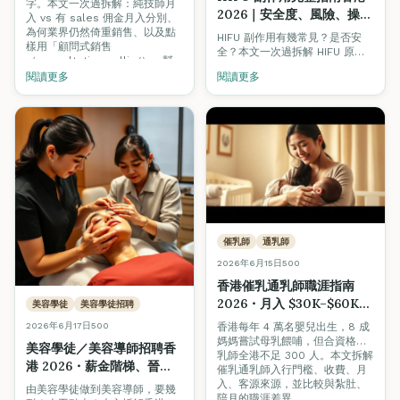
字。本文一次過拆解：純技師月
2026｜安全度、風險、操作
入 vs 有 sales 佣金月入分別、
員資歷如何揀
為何業界仍然倚重銷售、以及點
HIFU 副作用有幾常見？是否安
樣用「顧問式銷售
全？本文一次過拆解 HIFU 原
（consultative selling）」幫
理、6 大常見副作用、高風險族
到客人之餘自然成單，唔使硬
閱讀更多
閱讀更多
群、揀療程必問 5 條問題，並介
sell。
紹想入行做激光 / 美容儀器操作
員的 VTCT / ITEC Level 4 課程
路線。
催乳師
通乳師
2026年6月15日
500
香港催乳通乳師職涯指南
2026・月入 $30K–$60K+
美容學徒
美容學徒招聘
的母嬰職業新藍海
2026年6月17日
500
香港每年 4 萬名嬰兒出生，8 成
媽媽嘗試母乳餵哺，但合資格催
美容學徒／美容導師招聘香
乳師全港不足 300 人。本文拆解
港 2026・薪金階梯、晉
催乳通乳師入行門檻、收費、月
升、考牌完整路線
入、客源來源，並比較與紮肚、
由美容學徒做到美容導師，要幾
陪月的職涯差異。