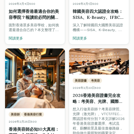
2026年3月4日
500
2026年3月1日
500
如何選擇香港最適合你的美
韓國美容四大認證全攻略：
容學院？報讀前必問的關鍵
SISA、K-Beauty、IFBC、
問題（2026年最新指南）
GPF｜香港考取韓國美容證
面對香港眾多美容學校，如何挑
深入了解韓國四大國際美容認證
書指南
選最適合自己的？本文整理了報
機構——SISA、K-Beauty、
讀前必問的12個關鍵問題，涵蓋
IFBC及GPF，以及如何在香港菁
閱讀更多
閱讀更多
認證、師資、就業支援等，附學
藝國際培訓學院考取這些備受業
生真實案例分享。
界認可的韓國美容專業證書。
美容證書
考美容
2026年2月23日
500
2026香港美容證書完全攻
略：考美容、光牌、國際認
證一文睇清
想入行做美容師？考美容牌照、
光牌（激光牌）、VTCT/ITEC國
美容師
香港美容行業
際認證有何分別？本文詳解2026
2026年2月25日
500
年香港美容證書選擇、考試流
程、薪酬前景及最佳進修路線，
香港美容師必知10大真相：
助你做出最明智的職業決定。