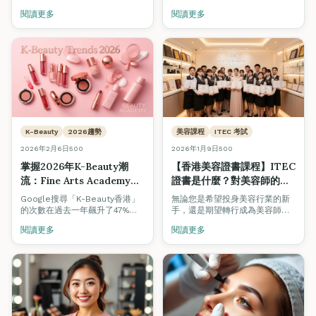
蓋認受性、薪資潛力、法律要求
閱讀更多
閱讀更多
及香港雇主偏好。了解為什麼越
來越多內地美容專業人士選擇在
觀塘Fine Arts Academy取得國
際資格。
K-Beauty
2026趨勢
美容課程
ITEC 考試
2026年2月6日
500
2026年1月9日
500
掌握2026年K-Beauty潮
【香港美容證書課程】ITEC
流：Fine Arts Academy課
證書是什麼？對美容師的職
程如何提升您的專業技能
涯有幫助嗎？
Google搜尋「K-Beauty香港」
無論您是希望投身美容行業的新
的次數在過去一年飆升了47%。
手，還是期望轉行成為美容師的
從模糊唇妝到臥蠶眼妝，了解最
在職美容師，在選擇美容證書課
閱讀更多
閱讀更多
新韓國美容趨勢如何重新定義香
程時，證書的認受性至關重要。
港美容行業，以及如何透過專業
認證課程掌握這些技術。