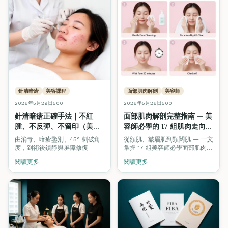
針清暗瘡
美容課程
面部肌肉解剖
美容師
2026年5月29日
500
2026年5月26日
500
針清暗瘡正確手法｜不紅
面部肌肉解剖完整指南 — 美
腫、不反彈、不留印（美容
容師必學的 17 組肌肉走向、
初學者完整教學・ITEC /
按摩手法與激光治療對應
由消毒、暗瘡鑒別、45° 刺破角
從額肌、皺眉肌到頸闊肌 — 一文
VTCT 考核標準）
（2026）
度，到術後鎮靜與屏障修復 — 一
掌握 17 組美容師必學面部肌肉的
文完整公開專業美容師針清標準
位置、走向、按摩方向及對應的
閱讀更多
閱讀更多
操作流程（SOP），對應 ITEC /
激光 / 紋眉 / Hifu 治療參考。附
VTCT 國際美容認證實操考核要
互動 3D 解剖模型。
求。