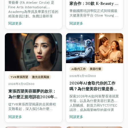
周生生獨家優惠｜香港美容
菁藝薈 (FA Atelier Circle) 是
家合作：30款 K-Beauty 精
學院2026
Fine Arts International
選產品助你課堂內外提升美
菁藝國際培訓學院正式與韓國最
Academy為學員及畢業生打造的
容技術
大健康美容平台 Olive Young 合
精英會員計劃。免費註冊即享
作，為學員精選30款 K-Beauty
Olive Young韓國美妝折扣、周生
閱讀更多
閱讀更多
產品，涵蓋美睫、美甲及美妝三
生珠寶回贈、Pilates課程優惠等
大課程。使用推廣碼
專屬福利。了解三重會員禮遇及
2024FA1020 即享 5% 折扣，助
如何加入。
你在課堂內外持續練習與提升技
術。
AI取代工作
美容行業
2026年3月10日
500
TVB東張西望
激光去斑風險
2026年AI會取代你的工作
2026年3月13日
500
嗎？為什麼美容行業是香港
東張西望美容噩夢的啟示：
藍領職業的安全港
探索2026年AI如何衝擊香港就業
為什麼正規培訓在2026年香
市場，以及為什麼美容行業憑藉
港美容業不可妥協
從TVB東張西望揭露的去斑療程
人類觸感、創造力和VTCT/ITEC
災難看起，深入探討為什麼
認證，成為職業轉型的最佳選
VTCT/ITEC認證培訓是杜絕美容
擇。
閱讀更多
閱讀更多
事故、保護消費者安全的唯一途
徑。