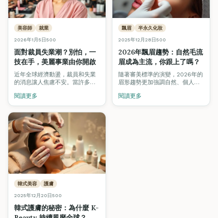
美容師
就業
飄眉
半永久化妝
2026年1月5日
500
2025年12月28日
500
面對裁員失業潮？別怕，一
2026年飄眉趨勢：自然毛流
技在手，美麗事業由你開啟
眉成為主流，你跟上了嗎？
近年全球經濟動盪，裁員和失業
隨著審美標準的演變，2026年的
的消息讓人焦慮不安。當許多行
眉形趨勢更加強調自然、個人化
業紛紛縮減人力時，美容行業卻
的毛流設計。掌握最新飄眉技
閱讀更多
閱讀更多
逆勢成長，成為不少人轉行的首
術，讓你在競爭激烈的市場中脫
選。
穎而出。
韓式美容
護膚
2025年12月20日
500
韓式護膚的秘密：為什麼 K-
Beauty 持續風靡全球？