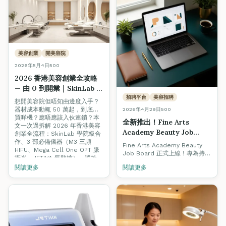
平頂脈衝、7 種濾光片、藍寶石
-3°C 冰點冷凍）— 由零基礎到
考牌、入行、開店一文搞掂。
美容創業
開美容院
2026年5月4日
500
2026 香港美容創業全攻略
— 由 0 到開業｜SkinLab 器
材合作、3 部必備機、選址
招聘平台
美容招聘
想開美容院但唔知由邊度入手？
（附 5 月 18 日 Open Day
器材成本動輒 50 萬起，到底要
2026年4月29日
500
報名）
買咩機？應唔應該入伙連鎖？本
全新推出！Fine Arts
文一次過拆解 2026 年香港美容
Academy Beauty Job
創業全流程：SkinLab 學院級合
Board 正式上線 — 2026 香
作、3 部必備儀器（M3 三頻
Fine Arts Academy Beauty
HIFU、Mega Cell One OPT 脈
港美容招聘指南 + 求職必備
Job Board 正式上線！專為持有
衝光、JETIVA 氣墊槍）、選址、
資格全攻略
ITEC / VTCT 認證的美容人才與
客源建立。5/18 Open Day 報名
閱讀更多
閱讀更多
優質僱主而設。本文同步附上
享獨家器材折扣。
2026 香港美容招聘熱門關鍵
字、入職資格、薪酬範圍與職涯
升級全攻略。