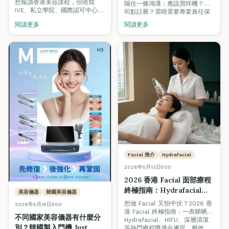
Academy 認可
想報讀香港美容課程，但唔知
隔住一條鴻溝：應該買咩機？公
TQUK 認證學院實用對照）
IVE、私立學院、國際認可中心之
司點註冊？需唔需要專業責任保
間點分？呢篇用 9 個專業比較準
險？租邊區先有客？我哋全新推
閱讀更多
閱讀更多
則（國際認證、班級規模、考試
出嘅「美容創業孵化計劃」由
合格率、光牌可否、就業支援、
SkinLab 贊助器材優惠，Fine
韓國證書、價格透明度、開課保
Arts Academy 導師認可輔導，
證、教學語言）幫你建立揀學院
由器材採購、公司註冊、商業保
嘅完整框架，並附上 Fine Arts
險、選址，到客源建立全程陪
International Academy 嘅實際
跑。
數據作對照參考。
Facial 推介
Hydrafacial
2026年5月13日
500
2026 香港 Facial 面部療程
終極指南：Hydrafacial、
美容儀器
韓國美容儀器
HIFU、深層清潔邊個適合
想做 Facial 又怕中伏？2026 香
2026年5月15日
500
你？+ 避開 Hard Sell 美容
港 Facial 終極指南：一表睇晒
不同國家美容儀器有什麼分
院實戰 Tips
Hydrafacial、HIFU、深層清潔
別？韓國製入門機 Just
等熱門療程嘅適合膚質、療效、