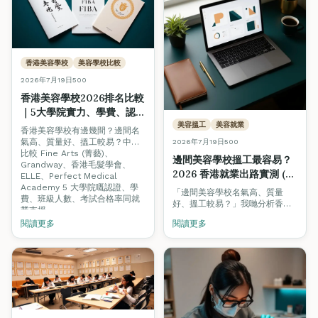
香港美容學校
美容學校比較
2026年7月19日
500
香港美容學校2026排名比較
｜5大學院實力、學費、認
證、搵工支援全面對照
美容搵工
美容就業
香港美容學校有邊幾間？邊間名
氣高、質量好、搵工較易？中立
2026年7月19日
500
比較 Fine Arts (菁藝)、
邊間美容學校搵工最容易？
Grandway、香港毛髮學會、
2026 香港就業出路實測 (附
ELLE、Perfect Medical
即時招聘數據)
Academy 5 大學院嘅認證、學
「邊間美容學校名氣高、質量
費、班級人數、考試合格率同就
好、搵工較易？」我哋分析香港
業支援。
美業 300+ 個即時職缺，睇下僱
閱讀更多
閱讀更多
主真正要求邊種認證，並比較各
學院嘅就業支援模式。