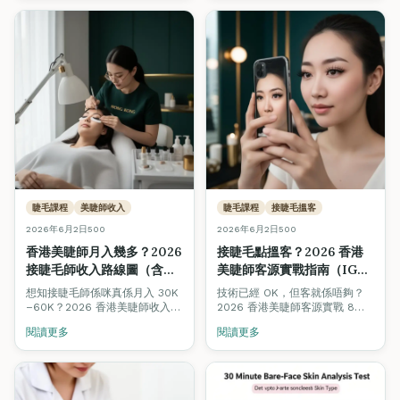
同。Fine Arts Academy 紋繡
導師團隊用 12 個維度逐項對照，
仲附香港價格範圍同揀選決策
樹。
睫毛課程
美睫師收入
睫毛課程
接睫毛搵客
2026年6月2日
500
2026年6月2日
500
香港美睫師月入幾多？2026
接睫毛點搵客？2026 香港
接睫毛師收入路線圖（含即
美睫師客源實戰指南（IG・
時試算機）
WhatsApp・回頭客 8 招）
想知接睫毛師係咪真係月入 30K
技術已經 OK，但客就係唔夠？
–60K？2026 香港美睫師收入完
2026 香港美睫師客源實戰 8
整拆解：4 個階段（新手・兼
招：IG 內容公式、WhatsApp
閱讀更多
閱讀更多
職・全職・工作室老闆）合理收
Broadcast 模板、3 週回頭率機
入、客單價、回頭率對比，加埋
制、Beauty Stars 被動曝光、
即時收入試算機，拖滑桿即知你
口碑轉介設計、平台抽成避坑。
嘅情境月入幾多。
新手 3 個月內穩定 1 日 2 客嘅實
際路徑。