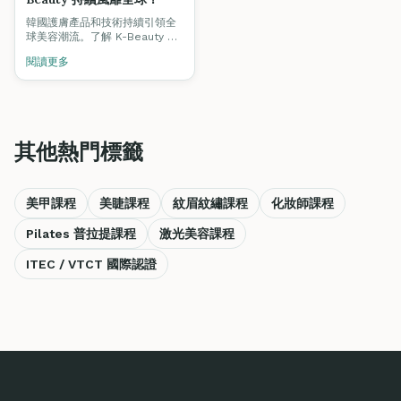
韓國護膚產品和技術持續引領全
球美容潮流。了解 K-Beauty 的
核心理念，以及如何將韓式護膚
閱讀更多
技術融入你的專業服務中。
其他熱門標籤
美甲課程
美睫課程
紋眉紋繡課程
化妝師課程
Pilates 普拉提課程
激光美容課程
ITEC / VTCT 國際認證