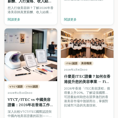
薪酬、入行資格、收入結構
全面拆解（2026求職指南）
想入行做美容師？了解2026年香
港美容師真實薪酬、收入結構
（底薪+提成+小費）、入行資
閱讀更多
閱讀更多
格、晉升路線及行業前景，助應
屆畢業生及轉行者做出明智決
定。
ITEC認證
美容職業
2026年2月8日
500
什麼是ITEC證書？如何在香
港提升您的美容事業 — Fine
Arts Academy專業解讀
VTCT認證
ITEC認證
2026年香港「ITEC美容課程」搜
尋量上升20%。了解這張國際認
2026年2月23日
500
可證書如何助您在競爭激烈的香
VTCT/ITEC vs 中國美容
港美容市場中脫穎而出，掌握對
證書：2026年在香港工作哪
抗城市污染的先進技術。
個更好？
深入比較VTCT/ITEC國際認證與
中國內地美容證書的區別——涵