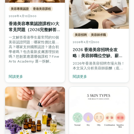
美容專業認證
香港美容課程
2026年4月13日
500
香港美容專業認證課程10大
常見問題（2026完整解答）
— 性價比、國際認證、創
美容招聘
美容師求職
一文解答香港學生最常問的10個
業、實習全攻略
美容認證問題：哪家性價比最
2026年4月7日
500
高？哪家支持國際認證？適合初
2026 香港美容招聘全攻
學者嗎？包含最新皮膚護理技術
略：美容師職位空缺、薪
嗎？想創業應選哪個課程？Fine
酬、資格要求 + 求職必備技
Arts Academy 逐一拆解。
2026年香港美容招聘市場火熱！
巧（美容學生/新手必讀）
本文深入分析美容師薪酬（底薪
HK$13,000至HK$55,000+）、
閱讀更多
閱讀更多
僱主最重視的資格與技能、逐步
求職指南，助你成功入行或跳槽
升級。