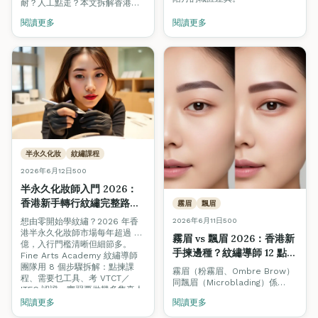
耐？人工點走？本文拆解香港美
容業 4 階晉升路線、學徒薪金
閱讀更多
閱讀更多
$13K 起步、導師時薪 $400–
$800，附揾工渠道與招聘陷阱避
雷。
半永久化妝
紋繡課程
2026年6月12日
500
半永久化妝師入門 2026：
香港新手轉行紋繡完整路線
霧眉
飄眉
圖（從零到月入 \$30,000
想由零開始學紋繡？2026 年香
2026年6月11日
500
＋）
港半永久化妝師市場每年超過 8
霧眉 vs 飄眉 2026：香港新
億，入行門檻清晰但細節多。
手揀邊種？紋繡導師 12 點完
Fine Arts Academy 紋繡導師
整對照（含復原期＋價錢）
團隊用 8 個步驟拆解：點揀課
霧眉（粉霧眉、Ombre Brow）
程、需要乜工具、考 VTCT／
同飄眉（Microblading）係
ITEC 認證、實習要做幾多隻真人
2026 年香港最熱門嘅兩種紋繡
手、開業點計成本，附第一年收
閱讀更多
閱讀更多
項目。但兩者技術、復原期、持
入時間表。
久度、價錢、適合膚質完全不