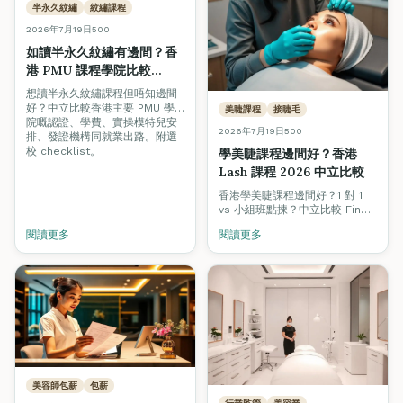
半永久紋繡
紋繡課程
2026年7月19日
500
如讀半永久紋繡有邊間？香
港 PMU 課程學院比較
2026
想讀半永久紋繡課程但唔知邊間
好？中立比較香港主要 PMU 學
美睫課程
接睫毛
院嘅認證、學費、實操模特兒安
2026年7月19日
500
排、發證機構同就業出路。附選
校 checklist。
學美睫課程邊間好？香港
Lash 課程 2026 中立比較
香港學美睫課程邊間好？1 對 1
vs 小組班點揀？中立比較 Fine
Arts、Grandway、私人工作室
閱讀更多
閱讀更多
等 lash 課程學費、真人模特
兒、認證、實習睫毛量、就業支
援。
美容師包薪
包薪