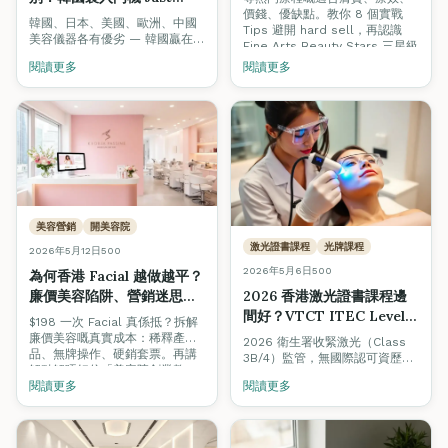
價錢、優缺點。教你 8 個實戰
Medi M3 為什麼最適合香
韓國、日本、美國、歐洲、中國
Tips 避開 hard sell，再認識
港女生和小本美容院？
美容儀器各有優劣 — 韓國贏在
Fine Arts Beauty Stars 三星級
「平靚正、技術新」之間取得最
美容院認證制度，揀店唔再靠彩
閱讀更多
閱讀更多
佳平衡。深入評測韓國製 Just
數。
Medi M3 三合一入門機（雙頻聲
波 + HIFU + RF），點解最啱香
港女生同小本美容院。
美容營銷
開美容院
激光證書課程
光牌課程
2026年5月12日
500
2026年5月6日
500
為何香港 Facial 越做越平？
廉價美容陷阱、營銷迷思與
2026 香港激光證書課程邊
如何選擇值得信任的美容院
間好？VTCT ITEC Level 4
$198 一次 Facial 真係抵？拆解
（2026 完整指南）
光牌完全攻略 + Mega Cell
廉價美容嘅真實成本：稀釋產
2026 衛生署收緊激光（Class
品、無牌操作、硬銷套票。再講
One 實機教學
3B/4）監管，無國際認可資歷的
解點解唔好信「美容院創業教
「無牌操作」隨時觸法。一文睇
練」（利益衝突太明顯），以及
閱讀更多
閱讀更多
清香港激光證書課程邊間好、
香港首個由學院主理、零佣金、
VTCT ITEC Level 4 點解係黃金
零franchise的官方指南 — Fine
標準、$9999 限時優惠、加埋
Arts Beauty Stars。
Mega Cell One 真機實操（OPT