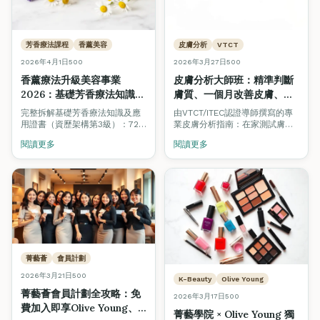
芳香療法課程
香薰美容
皮膚分析
VTCT
2026年4月1日
500
2026年3月27日
500
香薰療法升級美容事業
皮膚分析大師班：精準判斷
2026：基礎芳香療法知識及
膚質、一個月改善皮膚、選
應用證書（QF Level 3）完
對產品與療程
完整拆解基礎芳香療法知識及應
由VTCT/ITEC認證導師撰寫的專
整指南 — 美容學生必讀
（VTCT/ITEC美容師模組
用證書（資歷架構第3級）：72
業皮膚分析指南：在家測試膚質
小時課程、20種精油、全身及面
指南）
的方法、四大膚質深度解析、一
閱讀更多
閱讀更多
部香薰按摩、CEF資助高達
個月護膚計劃、飲食建議、男士
$11,380。美容師加修芳香療法，
護膚步驟，以及何時需要專業皮
打造高端 Spa 級護理服務。
膚分析或醫美支援。
菁藝薈
會員計劃
2026年3月21日
500
K-Beauty
Olive Young
菁藝薈會員計劃全攻略：免
2026年3月17日
500
費加入即享Olive Young、
菁藝學院 × Olive Young 獨