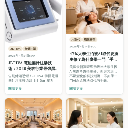
AI取代
職業轉型
2026年4月14日
500
JETIVA
無針注滲
47%大學生怕被AI取代要換
2026年4月21日
500
主修？為什麼學一門「手
JETIVA 電磁無針注滲技
藝」才是真正的鐵飯碗
美國最新調查顯示近半大學生因
術：2026 美容行業最強黑
AI焦慮考慮換主修。但與其追逐
科技｜無痛水光、居家醫美
不斷變化的科技潮流，不如學一
告別針頭恐懼！JETIVA 韓國電磁
級護理一次學會
門AI永遠無法取代的手藝。
無針注滲技術以 6.5 Bar 壓力、
200-280m/s 近音速、0.3 秒極
閱讀更多
閱讀更多
速送達真皮層，吸收率高達
90%。掌握 2026 全港最熱門的
醫美黑科技，開啟你的美容事業
新篇章。