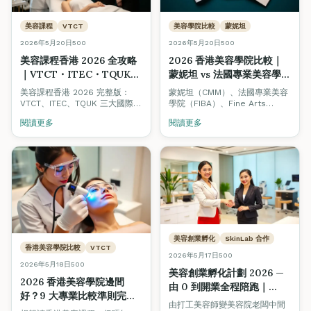
美容課程
VTCT
美容學院比較
蒙妮坦
2026年5月20日
500
2026年5月20日
500
美容課程香港 2026 全攻略
2026 香港美容學院比較｜
｜VTCT・ITEC・TQUK
蒙妮坦 vs 法國專業美容學院
證書文憑比較、學費、美容
FIBA vs Fine Arts
美容課程香港 2026 完整版：
蒙妮坦（CMM）、法國專業美容
師人工
Academy：認證、課程、就
VTCT、ITEC、TQUK 三大國際認
學院（FIBA）、Fine Arts
證點揀？學費幾錢？讀完做美容
業、創業生態全方位對照
International Academy — 三
閱讀更多
閱讀更多
師人工幾多？一次過解答，附 8
間都係香港有歷史嘅美容培訓機
大揀學校要點同 10 條 FAQ。
構，但定位、強項、配套生態大
不同。本文中立比較三者嘅認證
體系、課程深度、學費、就業支
援，並解釋點解 Fine Arts 同時
搞 Beauty Stars 美容院認證、
Job Board 美業招聘平台同創業
孵化計劃 — 因為我哋相信整個行
業要一齊升級。
美容創業孵化
SkinLab 合作
香港美容學院比較
VTCT
2026年5月17日
500
2026年5月18日
500
美容創業孵化計劃 2026 —
2026 香港美容學院邊間
由 0 到開業全程陪跑｜
好？9 大專業比較準則完整
SkinLab 贊助・Fine Arts
由打工美容師變美容院老闆中間
指南（VTCT・ITEC・