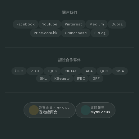
關注我們
Facebook
YouTube
Pinterest
Medium
Quora
Price.com.hk
Crunchbase
PRLog
認證合作夥伴
iTEC
VTCT
TQUK
CIBTAC
IAEA
QCG
SISA
BHL
KBeauty
IFBC
GPF
榮譽會員 · HKGCC
媒體報導
香港總商會
MythFocus