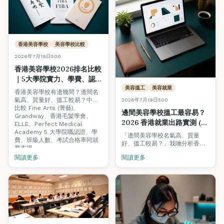
香港美容學校
美容學校比較
2026年7月19日
500
香港美容學校2026排名比較
｜5大學院實力、學費、認
證、搵工支援全面對照
美容搵工
美容就業
香港美容學校有邊幾間？邊間名
氣高、質量好、搵工較易？中立
2026年7月19日
500
比較 Fine Arts (菁藝)、
邊間美容學校搵工最容易？
Grandway、香港毛髮學會、
2026 香港就業出路實測 (附
ELLE、Perfect Medical
即時招聘數據)
Academy 5 大學院嘅認證、學
「邊間美容學校名氣高、質量
費、班級人數、考試合格率同就
好、搵工較易？」我哋分析香港
業支援。
美業 300+ 個即時職缺，睇下僱
閱讀更多
閱讀更多
主真正要求邊種認證，並比較各
學院嘅就業支援模式。