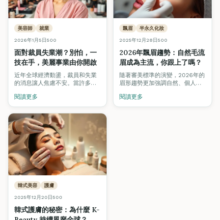
美容師
就業
飄眉
半永久化妝
2026年1月5日
500
2025年12月28日
500
面對裁員失業潮？別怕，一
2026年飄眉趨勢：自然毛流
技在手，美麗事業由你開啟
眉成為主流，你跟上了嗎？
近年全球經濟動盪，裁員和失業
隨著審美標準的演變，2026年的
的消息讓人焦慮不安。當許多行
眉形趨勢更加強調自然、個人化
業紛紛縮減人力時，美容行業卻
的毛流設計。掌握最新飄眉技
閱讀更多
閱讀更多
逆勢成長，成為不少人轉行的首
術，讓你在競爭激烈的市場中脫
選。
穎而出。
韓式美容
護膚
2025年12月20日
500
韓式護膚的秘密：為什麼 K-
Beauty 持續風靡全球？