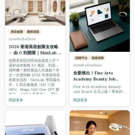
平頂脈衝、7 種濾光片、藍寶石
-3°C 冰點冷凍）— 由零基礎到
考牌、入行、開店一文搞掂。
美容創業
開美容院
2026年5月4日
500
2026 香港美容創業全攻略
— 由 0 到開業｜SkinLab 器
材合作、3 部必備機、選址
招聘平台
美容招聘
想開美容院但唔知由邊度入手？
（附 5 月 18 日 Open Day
器材成本動輒 50 萬起，到底要
2026年4月29日
500
報名）
買咩機？應唔應該入伙連鎖？本
全新推出！Fine Arts
文一次過拆解 2026 年香港美容
Academy Beauty Job
創業全流程：SkinLab 學院級合
Board 正式上線 — 2026 香
作、3 部必備儀器（M3 三頻
Fine Arts Academy Beauty
HIFU、Mega Cell One OPT 脈
港美容招聘指南 + 求職必備
Job Board 正式上線！專為持有
衝光、JETIVA 氣墊槍）、選址、
資格全攻略
ITEC / VTCT 認證的美容人才與
客源建立。5/18 Open Day 報名
閱讀更多
閱讀更多
優質僱主而設。本文同步附上
享獨家器材折扣。
2026 香港美容招聘熱門關鍵
字、入職資格、薪酬範圍與職涯
升級全攻略。