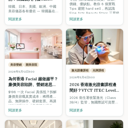
價錢、優缺點。教你 8 個實戰
Medi M3 為什麼最適合香
韓國、日本、美國、歐洲、中國
Tips 避開 hard sell，再認識
港女生和小本美容院？
美容儀器各有優劣 — 韓國贏在
Fine Arts Beauty Stars 三星級
「平靚正、技術新」之間取得最
美容院認證制度，揀店唔再靠彩
閱讀更多
閱讀更多
佳平衡。深入評測韓國製 Just
數。
Medi M3 三合一入門機（雙頻聲
波 + HIFU + RF），點解最啱香
港女生同小本美容院。
美容營銷
開美容院
激光證書課程
光牌課程
2026年5月12日
500
2026年5月6日
500
為何香港 Facial 越做越平？
廉價美容陷阱、營銷迷思與
2026 香港激光證書課程邊
如何選擇值得信任的美容院
間好？VTCT ITEC Level 4
$198 一次 Facial 真係抵？拆解
（2026 完整指南）
光牌完全攻略 + Mega Cell
廉價美容嘅真實成本：稀釋產
2026 衛生署收緊激光（Class
品、無牌操作、硬銷套票。再講
One 實機教學
3B/4）監管，無國際認可資歷的
解點解唔好信「美容院創業教
「無牌操作」隨時觸法。一文睇
練」（利益衝突太明顯），以及
閱讀更多
閱讀更多
清香港激光證書課程邊間好、
香港首個由學院主理、零佣金、
VTCT ITEC Level 4 點解係黃金
零franchise的官方指南 — Fine
標準、$9999 限時優惠、加埋
Arts Beauty Stars。
Mega Cell One 真機實操（OPT