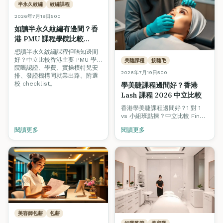
半永久紋繡
紋繡課程
2026年7月19日
500
如讀半永久紋繡有邊間？香
港 PMU 課程學院比較
2026
想讀半永久紋繡課程但唔知邊間
好？中立比較香港主要 PMU 學
美睫課程
接睫毛
院嘅認證、學費、實操模特兒安
2026年7月19日
500
排、發證機構同就業出路。附選
校 checklist。
學美睫課程邊間好？香港
Lash 課程 2026 中立比較
香港學美睫課程邊間好？1 對 1
vs 小組班點揀？中立比較 Fine
Arts、Grandway、私人工作室
閱讀更多
閱讀更多
等 lash 課程學費、真人模特
兒、認證、實習睫毛量、就業支
援。
美容師包薪
包薪