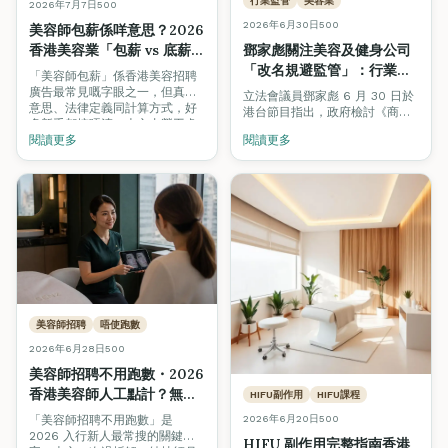
行業監管
美容業
2026年7月7日
500
2026年6月30日
500
美容師包薪係咩意思？2026
香港美容業「包薪 vs 底薪
鄧家彪關注美容及健身公司
+佣金」全面拆解
「改名規避監管」：行業定
「美容師包薪」係香港美容招聘
義要小心，專業培訓與認證
廣告最常見嘅字眼之一，但真正
立法會議員鄧家彪 6 月 30 日於
意思、法律定義同計算方式，好
才是消費者真正保障
港台節目指出，政府檢討《商品
多新手都搞唔清。本文由勞工處
說明條例》針對美容及健身服務
《僱傭條例》第 57 章、業界薪
閱讀更多
閱讀更多
的修例工作來得及時，但提醒當
酬結構、以及 ctgoodjobs /
局要小心處理「行業定義」，否
Workstem 等多個來源，逐一拆
則公司只需改名就可規避監管。
解包薪、底薪加佣金、純佣三種
本文拆解事件，並分析為何專業
制度嘅分別，教你點樣睇
培訓（VTCT／ITEC／TQUK）與
offer、點樣揀入行方向。
Beauty Stars 認證沙龍，才是
消費者長遠的真正保障。
美容師招聘
唔使跑數
2026年6月28日
500
美容師招聘不用跑數・2026
香港美容師人工點計？無
HIFU副作用
HIFU課程
sales 壓力底薪 + 顧問式技
「美容師招聘不用跑數」是
2026年6月20日
500
術全拆解
2026 入行新人最常搜的關鍵
HIFU 副作用完整指南香港