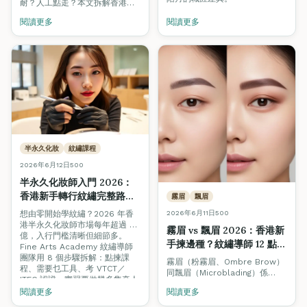
耐？人工點走？本文拆解香港美
容業 4 階晉升路線、學徒薪金
閱讀更多
閱讀更多
$13K 起步、導師時薪 $400–
$800，附揾工渠道與招聘陷阱避
雷。
半永久化妝
紋繡課程
2026年6月12日
500
半永久化妝師入門 2026：
香港新手轉行紋繡完整路線
霧眉
飄眉
圖（從零到月入 \$30,000
想由零開始學紋繡？2026 年香
2026年6月11日
500
＋）
港半永久化妝師市場每年超過 8
霧眉 vs 飄眉 2026：香港新
億，入行門檻清晰但細節多。
手揀邊種？紋繡導師 12 點完
Fine Arts Academy 紋繡導師
整對照（含復原期＋價錢）
團隊用 8 個步驟拆解：點揀課
霧眉（粉霧眉、Ombre Brow）
程、需要乜工具、考 VTCT／
同飄眉（Microblading）係
ITEC 認證、實習要做幾多隻真人
2026 年香港最熱門嘅兩種紋繡
手、開業點計成本，附第一年收
閱讀更多
閱讀更多
項目。但兩者技術、復原期、持
入時間表。
久度、價錢、適合膚質完全不