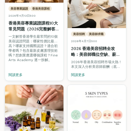
美容專業認證
香港美容課程
2026年4月13日
500
香港美容專業認證課程10大
常見問題（2026完整解答）
— 性價比、國際認證、創
美容招聘
美容師求職
一文解答香港學生最常問的10個
業、實習全攻略
美容認證問題：哪家性價比最
2026年4月7日
500
高？哪家支持國際認證？適合初
2026 香港美容招聘全攻
學者嗎？包含最新皮膚護理技術
略：美容師職位空缺、薪
嗎？想創業應選哪個課程？Fine
酬、資格要求 + 求職必備技
Arts Academy 逐一拆解。
2026年香港美容招聘市場火熱！
巧（美容學生/新手必讀）
本文深入分析美容師薪酬（底薪
HK$13,000至HK$55,000+）、
閱讀更多
閱讀更多
僱主最重視的資格與技能、逐步
求職指南，助你成功入行或跳槽
升級。