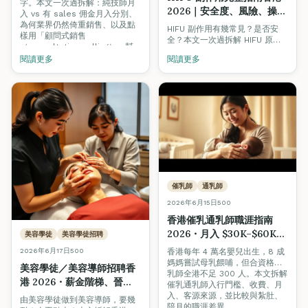
字。本文一次過拆解：純技師月
2026｜安全度、風險、操作
入 vs 有 sales 佣金月入分別、
員資歷如何揀
為何業界仍然倚重銷售、以及點
HIFU 副作用有幾常見？是否安
樣用「顧問式銷售
全？本文一次過拆解 HIFU 原
（consultative selling）」幫
理、6 大常見副作用、高風險族
到客人之餘自然成單，唔使硬
閱讀更多
閱讀更多
群、揀療程必問 5 條問題，並介
sell。
紹想入行做激光 / 美容儀器操作
員的 VTCT / ITEC Level 4 課程
路線。
催乳師
通乳師
2026年6月15日
500
香港催乳通乳師職涯指南
2026・月入 $30K–$60K+
美容學徒
美容學徒招聘
的母嬰職業新藍海
2026年6月17日
500
香港每年 4 萬名嬰兒出生，8 成
媽媽嘗試母乳餵哺，但合資格催
美容學徒／美容導師招聘香
乳師全港不足 300 人。本文拆解
港 2026・薪金階梯、晉
催乳通乳師入行門檻、收費、月
升、考牌完整路線
入、客源來源，並比較與紮肚、
由美容學徒做到美容導師，要幾
陪月的職涯差異。