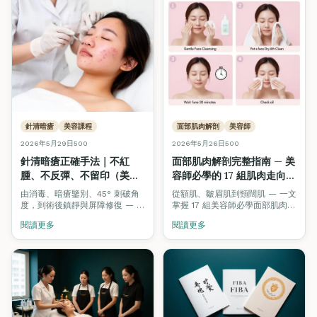
針清暗瘡
美容課程
面部肌肉解剖
美容師
2026年5月29日
500
2026年5月26日
500
針清暗瘡正確手法｜不紅
面部肌肉解剖完整指南 — 美
腫、不反彈、不留印（美容
容師必學的 17 組肌肉走向、
初學者完整教學・ITEC /
按摩手法與激光治療對應
由消毒、暗瘡鑒別、45° 刺破角
從額肌、皺眉肌到頸闊肌 — 一文
VTCT 考核標準）
（2026）
度，到術後鎮靜與屏障修復 — 一
掌握 17 組美容師必學面部肌肉的
文完整公開專業美容師針清標準
位置、走向、按摩方向及對應的
閱讀更多
閱讀更多
操作流程（SOP），對應 ITEC /
激光 / 紋眉 / Hifu 治療參考。附
VTCT 國際美容認證實操考核要
互動 3D 解剖模型。
求。