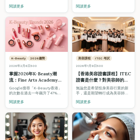
蓋認受性、薪資潛力、法律要求
閱讀更多
閱讀更多
及香港雇主偏好。了解為什麼越
來越多內地美容專業人士選擇在
觀塘Fine Arts Academy取得國
際資格。
K-Beauty
2026趨勢
美容課程
ITEC 考試
2026年2月6日
500
2026年1月9日
500
掌握2026年K-Beauty潮
【香港美容證書課程】ITEC
流：Fine Arts Academy課
證書是什麼？對美容師的職
程如何提升您的專業技能
涯有幫助嗎？
Google搜尋「K-Beauty香港」
無論您是希望投身美容行業的新
的次數在過去一年飆升了47%。
手，還是期望轉行成為美容師的
從模糊唇妝到臥蠶眼妝，了解最
在職美容師，在選擇美容證書課
閱讀更多
閱讀更多
新韓國美容趨勢如何重新定義香
程時，證書的認受性至關重要。
港美容行業，以及如何透過專業
認證課程掌握這些技術。