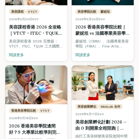
美容課程
VTCT
美容學院比較
蒙妮坦
2026年5月20日
500
2026年5月20日
500
美容課程香港 2026 全攻略
2026 香港美容學院比較｜
｜VTCT・ITEC・TQUK
蒙妮坦 vs 法國專業美容學院
證書文憑比較、學費、美容
FIBA vs Fine Arts
美容課程香港 2026 完整版：
蒙妮坦（CMM）、法國專業美容
師人工
Academy：認證、課程、就
VTCT、ITEC、TQUK 三大國際認
學院（FIBA）、Fine Arts
證點揀？學費幾錢？讀完做美容
業、創業生態全方位對照
International Academy — 三
閱讀更多
閱讀更多
師人工幾多？一次過解答，附 8
間都係香港有歷史嘅美容培訓機
大揀學校要點同 10 條 FAQ。
構，但定位、強項、配套生態大
不同。本文中立比較三者嘅認證
體系、課程深度、學費、就業支
援，並解釋點解 Fine Arts 同時
搞 Beauty Stars 美容院認證、
Job Board 美業招聘平台同創業
孵化計劃 — 因為我哋相信整個行
業要一齊升級。
美容創業孵化
SkinLab 合作
香港美容學院比較
VTCT
2026年5月17日
500
2026年5月18日
500
美容創業孵化計劃 2026 —
2026 香港美容學院邊間
由 0 到開業全程陪跑｜
好？9 大專業比較準則完整
SkinLab 贊助・Fine Arts
由打工美容師變美容院老闆中間
指南（VTCT・ITEC・