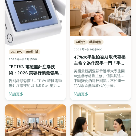
AI取代
職業轉型
2026年4月14日
500
JETIVA
無針注滲
47%大學生怕被AI取代要換
2026年4月21日
500
主修？為什麼學一門「手
JETIVA 電磁無針注滲技
藝」才是真正的鐵飯碗
美國最新調查顯示近半大學生因
術：2026 美容行業最強黑
AI焦慮考慮換主修。但與其追逐
科技｜無痛水光、居家醫美
不斷變化的科技潮流，不如學一
告別針頭恐懼！JETIVA 韓國電磁
級護理一次學會
門AI永遠無法取代的手藝。
無針注滲技術以 6.5 Bar 壓力、
200-280m/s 近音速、0.3 秒極
閱讀更多
閱讀更多
速送達真皮層，吸收率高達
90%。掌握 2026 全港最熱門的
醫美黑科技，開啟你的美容事業
新篇章。