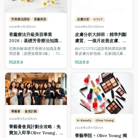
芳香療法課程
香薰美容
皮膚分析
VTCT
2026年4月1日
500
2026年3月27日
500
香薰療法升級美容事業
皮膚分析大師班：精準判斷
2026：基礎芳香療法知識及
膚質、一個月改善皮膚、選
應用證書（QF Level 3）完
對產品與療程
完整拆解基礎芳香療法知識及應
由VTCT/ITEC認證導師撰寫的專
整指南 — 美容學生必讀
（VTCT/ITEC美容師模組
用證書（資歷架構第3級）：72
業皮膚分析指南：在家測試膚質
小時課程、20種精油、全身及面
指南）
的方法、四大膚質深度解析、一
閱讀更多
閱讀更多
部香薰按摩、CEF資助高達
個月護膚計劃、飲食建議、男士
$11,380。美容師加修芳香療法，
護膚步驟，以及何時需要專業皮
打造高端 Spa 級護理服務。
膚分析或醫美支援。
菁藝薈
會員計劃
2026年3月21日
500
K-Beauty
Olive Young
菁藝薈會員計劃全攻略：免
2026年3月17日
500
費加入即享Olive Young、
菁藝學院 × Olive Young 獨