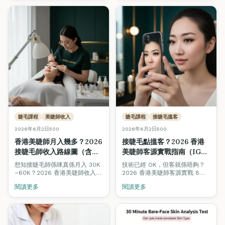
同。Fine Arts Academy 紋繡
導師團隊用 12 個維度逐項對照，
仲附香港價格範圍同揀選決策
樹。
睫毛課程
美睫師收入
睫毛課程
接睫毛搵客
2026年6月2日
500
2026年6月2日
500
香港美睫師月入幾多？2026
接睫毛點搵客？2026 香港
接睫毛師收入路線圖（含即
美睫師客源實戰指南（IG・
時試算機）
WhatsApp・回頭客 8 招）
想知接睫毛師係咪真係月入 30K
技術已經 OK，但客就係唔夠？
–60K？2026 香港美睫師收入完
2026 香港美睫師客源實戰 8
整拆解：4 個階段（新手・兼
招：IG 內容公式、WhatsApp
閱讀更多
閱讀更多
職・全職・工作室老闆）合理收
Broadcast 模板、3 週回頭率機
入、客單價、回頭率對比，加埋
制、Beauty Stars 被動曝光、
即時收入試算機，拖滑桿即知你
口碑轉介設計、平台抽成避坑。
嘅情境月入幾多。
新手 3 個月內穩定 1 日 2 客嘅實
際路徑。