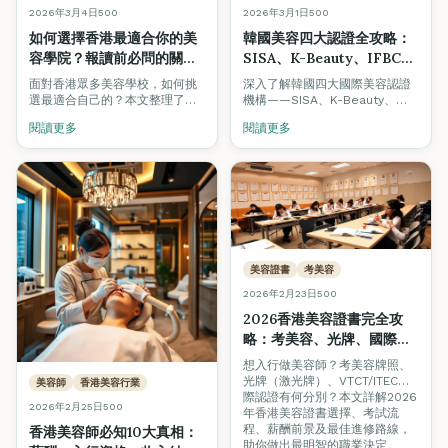
2026年3月4日
500
2026年3月1日
500
如何選擇香港最適合你的美
韓國美容四大認證全攻略：
容學院？報讀前必問的關鍵
SISA、K-Beauty、IFBC、
問題（2026年最新指南）
GPF｜香港考取韓國美容證
面對香港眾多美容學校，如何挑
深入了解韓國四大國際美容認證
書指南
選最適合自己的？本文整理了報
機構——SISA、K-Beauty、
讀前必問的12個關鍵問題，涵蓋
IFBC及GPF，以及如何在香港菁
閱讀更多
閱讀更多
認證、師資、就業支援等，附學
藝國際培訓學院考取這些備受業
生真實案例分享。
界認可的韓國美容專業證書。
美容證書
考美容
2026年2月23日
500
2026香港美容證書完全攻
略：考美容、光牌、國際認
證一文睇清
想入行做美容師？考美容牌照、
光牌（激光牌）、VTCT/ITEC國
美容師
香港美容行業
際認證有何分別？本文詳解2026
2026年2月25日
500
年香港美容證書選擇、考試流
程、薪酬前景及最佳進修路線，
香港美容師必知10大真相：
助你做出最明智的職業決定。