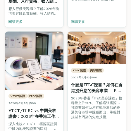
薪酬、入行資格、收入結構
全面拆解（2026求職指南）
想入行做美容師？了解2026年香
港美容師真實薪酬、收入結構
（底薪+提成+小費）、入行資
閱讀更多
閱讀更多
格、晉升路線及行業前景，助應
屆畢業生及轉行者做出明智決
定。
ITEC認證
美容職業
2026年2月8日
500
什麼是ITEC證書？如何在香
港提升您的美容事業 — Fine
Arts Academy專業解讀
VTCT認證
ITEC認證
2026年香港「ITEC美容課程」搜
尋量上升20%。了解這張國際認
2026年2月23日
500
可證書如何助您在競爭激烈的香
VTCT/ITEC vs 中國美容
港美容市場中脫穎而出，掌握對
證書：2026年在香港工作哪
抗城市污染的先進技術。
個更好？
深入比較VTCT/ITEC國際認證與
中國內地美容證書的區別——涵