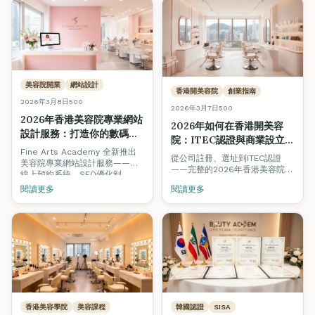
美容院開業
網站設計
香港開美容院
創業指南
2026年3月8日
500
2026年3月7日
500
2026年香港美容院專業網站
2026年如何在香港開美容
設計服務：打造你的數碼店
院：ITEC認證與商業設立逐
面，吸引更多客戶
Fine Arts Academy 全新推出
步指南
從公司註冊、選址到ITEC認證
美容院專業網站設計服務——從
——完整的2026年香港美容院創
線上預約系統、SEO優化到
業指南。涵蓋K-beauty趨勢、可
Before & After相冊，助你在
閱讀更多
閱讀更多
持續美容與數碼營銷策略，助你
2026年的香港美容市場建立強大
在競爭激烈的市場中脫穎而出。
的數碼品牌形象。
香港美容學院
美容課程
韓國認證
SISA