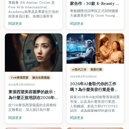
周生生獨家優惠｜香港美容
菁藝薈 (FA Atelier Circle) 是
家合作：30款 K-Beauty 精
學院2026
Fine Arts International
選產品助你課堂內外提升美
菁藝國際培訓學院正式與韓國最
Academy為學員及畢業生打造的
容技術
大健康美容平台 Olive Young 合
精英會員計劃。免費註冊即享
作，為學員精選30款 K-Beauty
Olive Young韓國美妝折扣、周生
閱讀更多
閱讀更多
產品，涵蓋美睫、美甲及美妝三
生珠寶回贈、Pilates課程優惠等
大課程。使用推廣碼
專屬福利。了解三重會員禮遇及
2024FA1020 即享 5% 折扣，助
如何加入。
你在課堂內外持續練習與提升技
術。
AI取代工作
美容行業
2026年3月10日
500
TVB東張西望
激光去斑風險
2026年AI會取代你的工作
2026年3月13日
500
嗎？為什麼美容行業是香港
東張西望美容噩夢的啟示：
藍領職業的安全港
探索2026年AI如何衝擊香港就業
為什麼正規培訓在2026年香
市場，以及為什麼美容行業憑藉
港美容業不可妥協
從TVB東張西望揭露的去斑療程
人類觸感、創造力和VTCT/ITEC
災難看起，深入探討為什麼
認證，成為職業轉型的最佳選
VTCT/ITEC認證培訓是杜絕美容
擇。
閱讀更多
閱讀更多
事故、保護消費者安全的唯一途
徑。