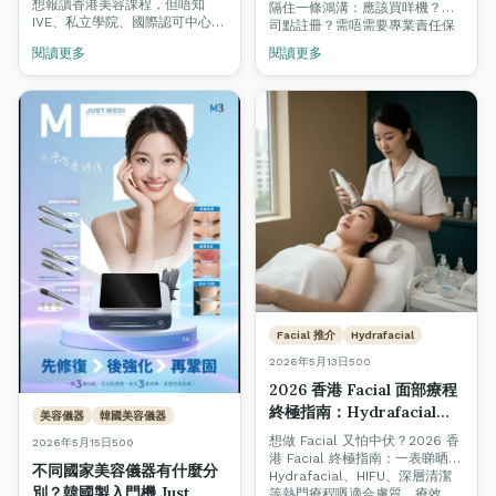
Academy 認可
想報讀香港美容課程，但唔知
隔住一條鴻溝：應該買咩機？公
TQUK 認證學院實用對照）
IVE、私立學院、國際認可中心之
司點註冊？需唔需要專業責任保
間點分？呢篇用 9 個專業比較準
險？租邊區先有客？我哋全新推
閱讀更多
閱讀更多
則（國際認證、班級規模、考試
出嘅「美容創業孵化計劃」由
合格率、光牌可否、就業支援、
SkinLab 贊助器材優惠，Fine
韓國證書、價格透明度、開課保
Arts Academy 導師認可輔導，
證、教學語言）幫你建立揀學院
由器材採購、公司註冊、商業保
嘅完整框架，並附上 Fine Arts
險、選址，到客源建立全程陪
International Academy 嘅實際
跑。
數據作對照參考。
Facial 推介
Hydrafacial
2026年5月13日
500
2026 香港 Facial 面部療程
終極指南：Hydrafacial、
美容儀器
韓國美容儀器
HIFU、深層清潔邊個適合
想做 Facial 又怕中伏？2026 香
2026年5月15日
500
你？+ 避開 Hard Sell 美容
港 Facial 終極指南：一表睇晒
不同國家美容儀器有什麼分
院實戰 Tips
Hydrafacial、HIFU、深層清潔
別？韓國製入門機 Just
等熱門療程嘅適合膚質、療效、