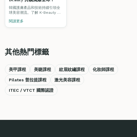
韓國護膚產品和技術持續引領全
球美容潮流。了解 K-Beauty 的
核心理念，以及如何將韓式護膚
閱讀更多
技術融入你的專業服務中。
其他熱門標籤
美甲課程
美睫課程
紋眉紋繡課程
化妝師課程
Pilates 普拉提課程
激光美容課程
ITEC / VTCT 國際認證