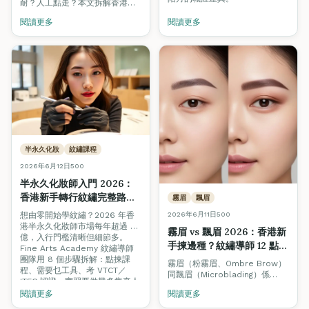
耐？人工點走？本文拆解香港美
容業 4 階晉升路線、學徒薪金
閱讀更多
閱讀更多
$13K 起步、導師時薪 $400–
$800，附揾工渠道與招聘陷阱避
雷。
半永久化妝
紋繡課程
2026年6月12日
500
半永久化妝師入門 2026：
香港新手轉行紋繡完整路線
霧眉
飄眉
圖（從零到月入 \$30,000
想由零開始學紋繡？2026 年香
2026年6月11日
500
＋）
港半永久化妝師市場每年超過 8
霧眉 vs 飄眉 2026：香港新
億，入行門檻清晰但細節多。
手揀邊種？紋繡導師 12 點完
Fine Arts Academy 紋繡導師
整對照（含復原期＋價錢）
團隊用 8 個步驟拆解：點揀課
霧眉（粉霧眉、Ombre Brow）
程、需要乜工具、考 VTCT／
同飄眉（Microblading）係
ITEC 認證、實習要做幾多隻真人
2026 年香港最熱門嘅兩種紋繡
手、開業點計成本，附第一年收
閱讀更多
閱讀更多
項目。但兩者技術、復原期、持
入時間表。
久度、價錢、適合膚質完全不