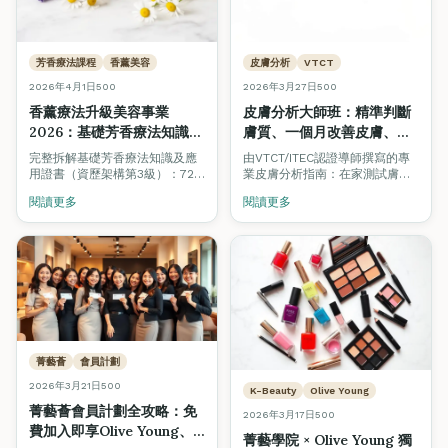
芳香療法課程
香薰美容
皮膚分析
VTCT
2026年4月1日
500
2026年3月27日
500
香薰療法升級美容事業
皮膚分析大師班：精準判斷
2026：基礎芳香療法知識及
膚質、一個月改善皮膚、選
應用證書（QF Level 3）完
對產品與療程
完整拆解基礎芳香療法知識及應
由VTCT/ITEC認證導師撰寫的專
整指南 — 美容學生必讀
（VTCT/ITEC美容師模組
用證書（資歷架構第3級）：72
業皮膚分析指南：在家測試膚質
小時課程、20種精油、全身及面
指南）
的方法、四大膚質深度解析、一
閱讀更多
閱讀更多
部香薰按摩、CEF資助高達
個月護膚計劃、飲食建議、男士
$11,380。美容師加修芳香療法，
護膚步驟，以及何時需要專業皮
打造高端 Spa 級護理服務。
膚分析或醫美支援。
菁藝薈
會員計劃
2026年3月21日
500
K-Beauty
Olive Young
菁藝薈會員計劃全攻略：免
2026年3月17日
500
費加入即享Olive Young、
菁藝學院 × Olive Young 獨