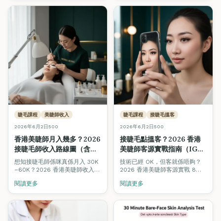
同。Fine Arts Academy 紋繡
導師團隊用 12 個維度逐項對照，
仲附香港價格範圍同揀選決策
樹。
睫毛課程
美睫師收入
睫毛課程
接睫毛搵客
2026年6月2日
500
2026年6月2日
500
香港美睫師月入幾多？2026
接睫毛點搵客？2026 香港
接睫毛師收入路線圖（含即
美睫師客源實戰指南（IG・
時試算機）
WhatsApp・回頭客 8 招）
想知接睫毛師係咪真係月入 30K
技術已經 OK，但客就係唔夠？
–60K？2026 香港美睫師收入完
2026 香港美睫師客源實戰 8
整拆解：4 個階段（新手・兼
招：IG 內容公式、WhatsApp
閱讀更多
閱讀更多
職・全職・工作室老闆）合理收
Broadcast 模板、3 週回頭率機
入、客單價、回頭率對比，加埋
制、Beauty Stars 被動曝光、
即時收入試算機，拖滑桿即知你
口碑轉介設計、平台抽成避坑。
嘅情境月入幾多。
新手 3 個月內穩定 1 日 2 客嘅實
際路徑。