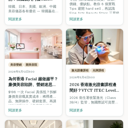
價錢、優缺點。教你 8 個實戰
Medi M3 為什麼最適合香
韓國、日本、美國、歐洲、中國
Tips 避開 hard sell，再認識
港女生和小本美容院？
美容儀器各有優劣 — 韓國贏在
Fine Arts Beauty Stars 三星級
「平靚正、技術新」之間取得最
美容院認證制度，揀店唔再靠彩
閱讀更多
閱讀更多
佳平衡。深入評測韓國製 Just
數。
Medi M3 三合一入門機（雙頻聲
波 + HIFU + RF），點解最啱香
港女生同小本美容院。
美容營銷
開美容院
激光證書課程
光牌課程
2026年5月12日
500
2026年5月6日
500
為何香港 Facial 越做越平？
廉價美容陷阱、營銷迷思與
2026 香港激光證書課程邊
如何選擇值得信任的美容院
間好？VTCT ITEC Level 4
$198 一次 Facial 真係抵？拆解
（2026 完整指南）
光牌完全攻略 + Mega Cell
廉價美容嘅真實成本：稀釋產
2026 衛生署收緊激光（Class
品、無牌操作、硬銷套票。再講
One 實機教學
3B/4）監管，無國際認可資歷的
解點解唔好信「美容院創業教
「無牌操作」隨時觸法。一文睇
練」（利益衝突太明顯），以及
閱讀更多
閱讀更多
清香港激光證書課程邊間好、
香港首個由學院主理、零佣金、
VTCT ITEC Level 4 點解係黃金
零franchise的官方指南 — Fine
標準、$9999 限時優惠、加埋
Arts Beauty Stars。
Mega Cell One 真機實操（OPT