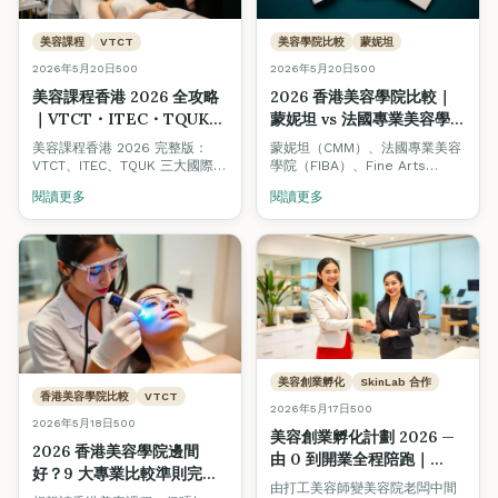
美容課程
VTCT
美容學院比較
蒙妮坦
2026年5月20日
500
2026年5月20日
500
美容課程香港 2026 全攻略
2026 香港美容學院比較｜
｜VTCT・ITEC・TQUK
蒙妮坦 vs 法國專業美容學院
證書文憑比較、學費、美容
FIBA vs Fine Arts
美容課程香港 2026 完整版：
蒙妮坦（CMM）、法國專業美容
師人工
Academy：認證、課程、就
VTCT、ITEC、TQUK 三大國際認
學院（FIBA）、Fine Arts
證點揀？學費幾錢？讀完做美容
業、創業生態全方位對照
International Academy — 三
閱讀更多
閱讀更多
師人工幾多？一次過解答，附 8
間都係香港有歷史嘅美容培訓機
大揀學校要點同 10 條 FAQ。
構，但定位、強項、配套生態大
不同。本文中立比較三者嘅認證
體系、課程深度、學費、就業支
援，並解釋點解 Fine Arts 同時
搞 Beauty Stars 美容院認證、
Job Board 美業招聘平台同創業
孵化計劃 — 因為我哋相信整個行
業要一齊升級。
美容創業孵化
SkinLab 合作
香港美容學院比較
VTCT
2026年5月17日
500
2026年5月18日
500
美容創業孵化計劃 2026 —
2026 香港美容學院邊間
由 0 到開業全程陪跑｜
好？9 大專業比較準則完整
SkinLab 贊助・Fine Arts
由打工美容師變美容院老闆中間
指南（VTCT・ITEC・