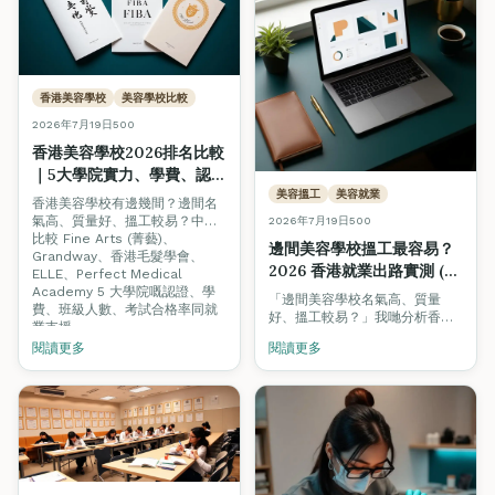
香港美容學校
美容學校比較
2026年7月19日
500
香港美容學校2026排名比較
｜5大學院實力、學費、認
證、搵工支援全面對照
美容搵工
美容就業
香港美容學校有邊幾間？邊間名
氣高、質量好、搵工較易？中立
2026年7月19日
500
比較 Fine Arts (菁藝)、
邊間美容學校搵工最容易？
Grandway、香港毛髮學會、
2026 香港就業出路實測 (附
ELLE、Perfect Medical
即時招聘數據)
Academy 5 大學院嘅認證、學
「邊間美容學校名氣高、質量
費、班級人數、考試合格率同就
好、搵工較易？」我哋分析香港
業支援。
美業 300+ 個即時職缺，睇下僱
閱讀更多
閱讀更多
主真正要求邊種認證，並比較各
學院嘅就業支援模式。