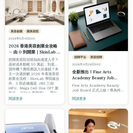
平頂脈衝、7 種濾光片、藍寶石
-3°C 冰點冷凍）— 由零基礎到
考牌、入行、開店一文搞掂。
美容創業
開美容院
2026年5月4日
500
2026 香港美容創業全攻略
— 由 0 到開業｜SkinLab 器
材合作、3 部必備機、選址
招聘平台
美容招聘
想開美容院但唔知由邊度入手？
（附 5 月 18 日 Open Day
器材成本動輒 50 萬起，到底要
2026年4月29日
500
報名）
買咩機？應唔應該入伙連鎖？本
全新推出！Fine Arts
文一次過拆解 2026 年香港美容
Academy Beauty Job
創業全流程：SkinLab 學院級合
Board 正式上線 — 2026 香
作、3 部必備儀器（M3 三頻
Fine Arts Academy Beauty
HIFU、Mega Cell One OPT 脈
港美容招聘指南 + 求職必備
Job Board 正式上線！專為持有
衝光、JETIVA 氣墊槍）、選址、
資格全攻略
ITEC / VTCT 認證的美容人才與
客源建立。5/18 Open Day 報名
閱讀更多
閱讀更多
優質僱主而設。本文同步附上
享獨家器材折扣。
2026 香港美容招聘熱門關鍵
字、入職資格、薪酬範圍與職涯
升級全攻略。