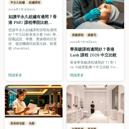
半永久紋繡
紋繡課程
2026年7月19日
500
如讀半永久紋繡有邊間？香
港 PMU 課程學院比較
2026
想讀半永久紋繡課程但唔知邊間
好？中立比較香港主要 PMU 學
美睫課程
接睫毛
院嘅認證、學費、實操模特兒安
2026年7月19日
500
排、發證機構同就業出路。附選
校 checklist。
學美睫課程邊間好？香港
Lash 課程 2026 中立比較
香港學美睫課程邊間好？1 對 1
vs 小組班點揀？中立比較 Fine
Arts、Grandway、私人工作室
閱讀更多
閱讀更多
等 lash 課程學費、真人模特
兒、認證、實習睫毛量、就業支
援。
美容師包薪
包薪