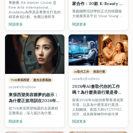
周生生獨家優惠｜香港美容
菁藝薈 (FA Atelier Circle) 是
家合作：30款 K-Beauty 精
學院2026
Fine Arts International
選產品助你課堂內外提升美
菁藝國際培訓學院正式與韓國最
Academy為學員及畢業生打造的
容技術
大健康美容平台 Olive Young 合
精英會員計劃。免費註冊即享
作，為學員精選30款 K-Beauty
Olive Young韓國美妝折扣、周生
閱讀更多
閱讀更多
產品，涵蓋美睫、美甲及美妝三
生珠寶回贈、Pilates課程優惠等
大課程。使用推廣碼
專屬福利。了解三重會員禮遇及
2024FA1020 即享 5% 折扣，助
如何加入。
你在課堂內外持續練習與提升技
術。
AI取代工作
美容行業
2026年3月10日
500
TVB東張西望
激光去斑風險
2026年AI會取代你的工作
2026年3月13日
500
嗎？為什麼美容行業是香港
東張西望美容噩夢的啟示：
藍領職業的安全港
探索2026年AI如何衝擊香港就業
為什麼正規培訓在2026年香
市場，以及為什麼美容行業憑藉
港美容業不可妥協
從TVB東張西望揭露的去斑療程
人類觸感、創造力和VTCT/ITEC
災難看起，深入探討為什麼
認證，成為職業轉型的最佳選
VTCT/ITEC認證培訓是杜絕美容
擇。
閱讀更多
閱讀更多
事故、保護消費者安全的唯一途
徑。