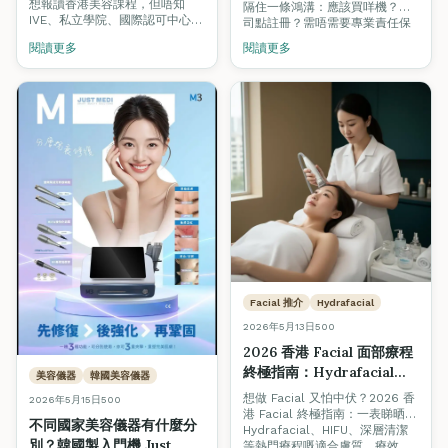
Academy 認可
想報讀香港美容課程，但唔知
隔住一條鴻溝：應該買咩機？公
TQUK 認證學院實用對照）
IVE、私立學院、國際認可中心之
司點註冊？需唔需要專業責任保
間點分？呢篇用 9 個專業比較準
險？租邊區先有客？我哋全新推
閱讀更多
閱讀更多
則（國際認證、班級規模、考試
出嘅「美容創業孵化計劃」由
合格率、光牌可否、就業支援、
SkinLab 贊助器材優惠，Fine
韓國證書、價格透明度、開課保
Arts Academy 導師認可輔導，
證、教學語言）幫你建立揀學院
由器材採購、公司註冊、商業保
嘅完整框架，並附上 Fine Arts
險、選址，到客源建立全程陪
International Academy 嘅實際
跑。
數據作對照參考。
Facial 推介
Hydrafacial
2026年5月13日
500
2026 香港 Facial 面部療程
終極指南：Hydrafacial、
美容儀器
韓國美容儀器
HIFU、深層清潔邊個適合
想做 Facial 又怕中伏？2026 香
2026年5月15日
500
你？+ 避開 Hard Sell 美容
港 Facial 終極指南：一表睇晒
不同國家美容儀器有什麼分
院實戰 Tips
Hydrafacial、HIFU、深層清潔
別？韓國製入門機 Just
等熱門療程嘅適合膚質、療效、