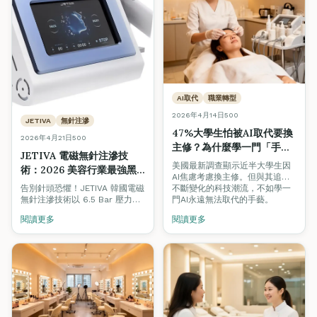
AI取代
職業轉型
2026年4月14日
500
JETIVA
無針注滲
47%大學生怕被AI取代要換
2026年4月21日
500
主修？為什麼學一門「手
JETIVA 電磁無針注滲技
藝」才是真正的鐵飯碗
美國最新調查顯示近半大學生因
術：2026 美容行業最強黑
AI焦慮考慮換主修。但與其追逐
科技｜無痛水光、居家醫美
不斷變化的科技潮流，不如學一
告別針頭恐懼！JETIVA 韓國電磁
級護理一次學會
門AI永遠無法取代的手藝。
無針注滲技術以 6.5 Bar 壓力、
200-280m/s 近音速、0.3 秒極
閱讀更多
閱讀更多
速送達真皮層，吸收率高達
90%。掌握 2026 全港最熱門的
醫美黑科技，開啟你的美容事業
新篇章。