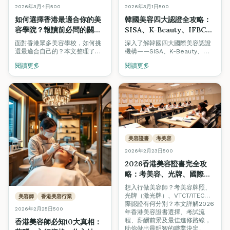
2026年3月4日
500
2026年3月1日
500
如何選擇香港最適合你的美
韓國美容四大認證全攻略：
容學院？報讀前必問的關鍵
SISA、K-Beauty、IFBC、
問題（2026年最新指南）
GPF｜香港考取韓國美容證
面對香港眾多美容學校，如何挑
深入了解韓國四大國際美容認證
書指南
選最適合自己的？本文整理了報
機構——SISA、K-Beauty、
讀前必問的12個關鍵問題，涵蓋
IFBC及GPF，以及如何在香港菁
閱讀更多
閱讀更多
認證、師資、就業支援等，附學
藝國際培訓學院考取這些備受業
生真實案例分享。
界認可的韓國美容專業證書。
美容證書
考美容
2026年2月23日
500
2026香港美容證書完全攻
略：考美容、光牌、國際認
證一文睇清
想入行做美容師？考美容牌照、
光牌（激光牌）、VTCT/ITEC國
美容師
香港美容行業
際認證有何分別？本文詳解2026
2026年2月25日
500
年香港美容證書選擇、考試流
程、薪酬前景及最佳進修路線，
香港美容師必知10大真相：
助你做出最明智的職業決定。