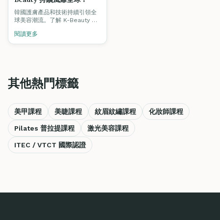
韓國護膚產品和技術持續引領全
球美容潮流。了解 K-Beauty 的
核心理念，以及如何將韓式護膚
閱讀更多
技術融入你的專業服務中。
其他熱門標籤
美甲課程
美睫課程
紋眉紋繡課程
化妝師課程
Pilates 普拉提課程
激光美容課程
ITEC / VTCT 國際認證