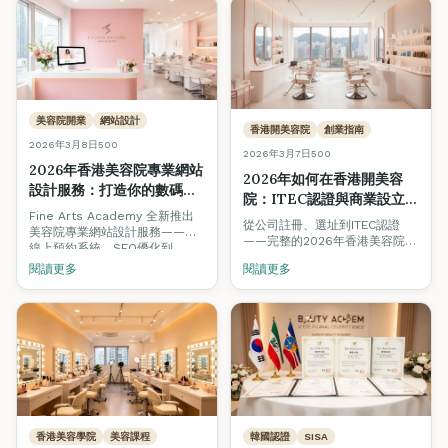
美容院開業
網站設計
香港開美容院
創業指南
2026年3月8日
500
2026年3月7日
500
2026年香港美容院專業網站
2026年如何在香港開美容
設計服務：打造你的數碼店
院：ITEC認證與商業設立逐
面，吸引更多客戶
Fine Arts Academy 全新推出
步指南
從公司註冊、選址到ITEC認證
美容院專業網站設計服務——從
——完整的2026年香港美容院創
線上預約系統、SEO優化到
業指南。涵蓋K-beauty趨勢、可
Before & After相冊，助你在
閱讀更多
閱讀更多
持續美容與數碼營銷策略，助你
2026年的香港美容市場建立強大
在競爭激烈的市場中脫穎而出。
的數碼品牌形象。
香港美容學院
美容課程
韓國認證
SISA