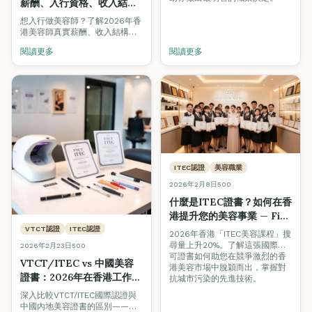
薪酬、入行資格、收入結構
全面拆解（2026求職指南）
想入行做美容師？了解2026年香
港美容師真實薪酬、收入結構
（底薪+提成+小費）、入行資
閱讀更多
閱讀更多
格、晉升路線及行業前景，助應
屆畢業生及轉行者做出明智決
定。
ITEC認證
美容職業
2026年2月8日
500
什麼是ITEC證書？如何在香
港提升您的美容事業 — Fine
Arts Academy專業解讀
VTCT認證
ITEC認證
2026年香港「ITEC美容課程」搜
尋量上升20%。了解這張國際認
2026年2月23日
500
可證書如何助您在競爭激烈的香
VTCT/ITEC vs 中國美容
港美容市場中脫穎而出，掌握對
證書：2026年在香港工作哪
抗城市污染的先進技術。
個更好？
深入比較VTCT/ITEC國際認證與
中國內地美容證書的區別——涵