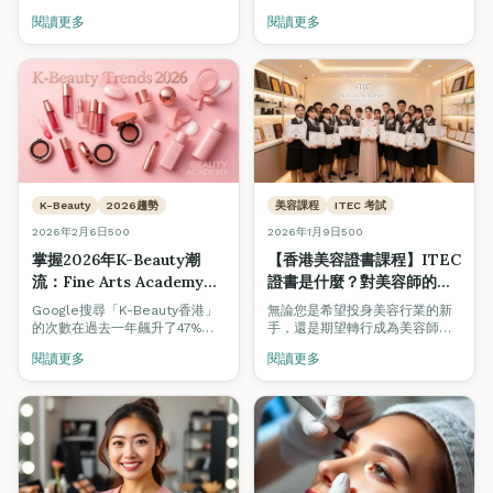
蓋認受性、薪資潛力、法律要求
閱讀更多
閱讀更多
及香港雇主偏好。了解為什麼越
來越多內地美容專業人士選擇在
觀塘Fine Arts Academy取得國
際資格。
K-Beauty
2026趨勢
美容課程
ITEC 考試
2026年2月6日
500
2026年1月9日
500
掌握2026年K-Beauty潮
【香港美容證書課程】ITEC
流：Fine Arts Academy課
證書是什麼？對美容師的職
程如何提升您的專業技能
涯有幫助嗎？
Google搜尋「K-Beauty香港」
無論您是希望投身美容行業的新
的次數在過去一年飆升了47%。
手，還是期望轉行成為美容師的
從模糊唇妝到臥蠶眼妝，了解最
在職美容師，在選擇美容證書課
閱讀更多
閱讀更多
新韓國美容趨勢如何重新定義香
程時，證書的認受性至關重要。
港美容行業，以及如何透過專業
認證課程掌握這些技術。