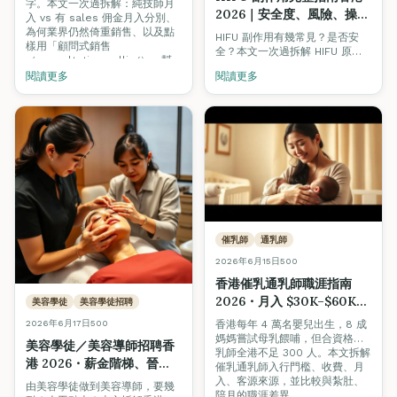
字。本文一次過拆解：純技師月
2026｜安全度、風險、操作
入 vs 有 sales 佣金月入分別、
員資歷如何揀
為何業界仍然倚重銷售、以及點
HIFU 副作用有幾常見？是否安
樣用「顧問式銷售
全？本文一次過拆解 HIFU 原
（consultative selling）」幫
理、6 大常見副作用、高風險族
到客人之餘自然成單，唔使硬
閱讀更多
閱讀更多
群、揀療程必問 5 條問題，並介
sell。
紹想入行做激光 / 美容儀器操作
員的 VTCT / ITEC Level 4 課程
路線。
催乳師
通乳師
2026年6月15日
500
香港催乳通乳師職涯指南
2026・月入 $30K–$60K+
美容學徒
美容學徒招聘
的母嬰職業新藍海
2026年6月17日
500
香港每年 4 萬名嬰兒出生，8 成
媽媽嘗試母乳餵哺，但合資格催
美容學徒／美容導師招聘香
乳師全港不足 300 人。本文拆解
港 2026・薪金階梯、晉
催乳通乳師入行門檻、收費、月
升、考牌完整路線
入、客源來源，並比較與紮肚、
由美容學徒做到美容導師，要幾
陪月的職涯差異。