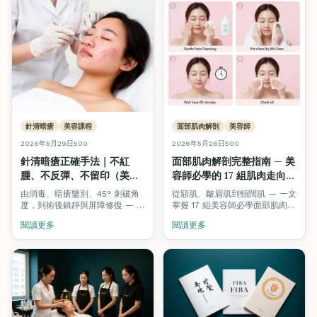
針清暗瘡
美容課程
面部肌肉解剖
美容師
2026年5月29日
500
2026年5月26日
500
針清暗瘡正確手法｜不紅
面部肌肉解剖完整指南 — 美
腫、不反彈、不留印（美容
容師必學的 17 組肌肉走向、
初學者完整教學・ITEC /
按摩手法與激光治療對應
由消毒、暗瘡鑒別、45° 刺破角
從額肌、皺眉肌到頸闊肌 — 一文
VTCT 考核標準）
（2026）
度，到術後鎮靜與屏障修復 — 一
掌握 17 組美容師必學面部肌肉的
文完整公開專業美容師針清標準
位置、走向、按摩方向及對應的
閱讀更多
閱讀更多
操作流程（SOP），對應 ITEC /
激光 / 紋眉 / Hifu 治療參考。附
VTCT 國際美容認證實操考核要
互動 3D 解剖模型。
求。