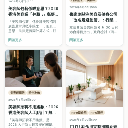
行業監管
美容業
2026年7月7日
500
2026年6月30日
500
美容師包薪係咩意思？2026
香港美容業「包薪 vs 底薪
鄧家彪關注美容及健身公司
+佣金」全面拆解
「改名規避監管」：行業定
「美容師包薪」係香港美容招聘
義要小心，專業培訓與認證
廣告最常見嘅字眼之一，但真正
立法會議員鄧家彪 6 月 30 日於
意思、法律定義同計算方式，好
才是消費者真正保障
港台節目指出，政府檢討《商品
多新手都搞唔清。本文由勞工處
說明條例》針對美容及健身服務
《僱傭條例》第 57 章、業界薪
閱讀更多
閱讀更多
的修例工作來得及時，但提醒當
酬結構、以及 ctgoodjobs /
局要小心處理「行業定義」，否
Workstem 等多個來源，逐一拆
則公司只需改名就可規避監管。
解包薪、底薪加佣金、純佣三種
本文拆解事件，並分析為何專業
制度嘅分別，教你點樣睇
培訓（VTCT／ITEC／TQUK）與
offer、點樣揀入行方向。
Beauty Stars 認證沙龍，才是
消費者長遠的真正保障。
美容師招聘
唔使跑數
2026年6月28日
500
美容師招聘不用跑數・2026
香港美容師人工點計？無
HIFU副作用
HIFU課程
sales 壓力底薪 + 顧問式技
「美容師招聘不用跑數」是
2026年6月20日
500
術全拆解
2026 入行新人最常搜的關鍵
HIFU 副作用完整指南香港