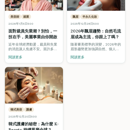
美容師
就業
飄眉
半永久化妝
2026年1月5日
500
2025年12月28日
500
面對裁員失業潮？別怕，一
2026年飄眉趨勢：自然毛流
技在手，美麗事業由你開啟
眉成為主流，你跟上了嗎？
近年全球經濟動盪，裁員和失業
隨著審美標準的演變，2026年的
的消息讓人焦慮不安。當許多行
眉形趨勢更加強調自然、個人化
業紛紛縮減人力時，美容行業卻
的毛流設計。掌握最新飄眉技
閱讀更多
閱讀更多
逆勢成長，成為不少人轉行的首
術，讓你在競爭激烈的市場中脫
選。
穎而出。
韓式美容
護膚
2025年12月20日
500
韓式護膚的秘密：為什麼 K-
Beauty 持續風靡全球？