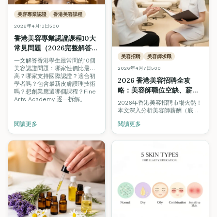
美容專業認證
香港美容課程
2026年4月13日
500
香港美容專業認證課程10大
常見問題（2026完整解答）
— 性價比、國際認證、創
美容招聘
美容師求職
一文解答香港學生最常問的10個
業、實習全攻略
美容認證問題：哪家性價比最
2026年4月7日
500
高？哪家支持國際認證？適合初
2026 香港美容招聘全攻
學者嗎？包含最新皮膚護理技術
略：美容師職位空缺、薪
嗎？想創業應選哪個課程？Fine
酬、資格要求 + 求職必備技
Arts Academy 逐一拆解。
2026年香港美容招聘市場火熱！
巧（美容學生/新手必讀）
本文深入分析美容師薪酬（底薪
HK$13,000至HK$55,000+）、
閱讀更多
閱讀更多
僱主最重視的資格與技能、逐步
求職指南，助你成功入行或跳槽
升級。