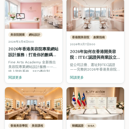
美容院開業
網站設計
香港開美容院
創業指南
2026年3月8日
500
2026年3月7日
500
2026年香港美容院專業網站
2026年如何在香港開美容
設計服務：打造你的數碼店
院：ITEC認證與商業設立逐
面，吸引更多客戶
Fine Arts Academy 全新推出
步指南
從公司註冊、選址到ITEC認證
美容院專業網站設計服務——從
——完整的2026年香港美容院創
線上預約系統、SEO優化到
業指南。涵蓋K-beauty趨勢、可
Before & After相冊，助你在
閱讀更多
閱讀更多
持續美容與數碼營銷策略，助你
2026年的香港美容市場建立強大
在競爭激烈的市場中脫穎而出。
的數碼品牌形象。
香港美容學院
美容課程
韓國認證
SISA