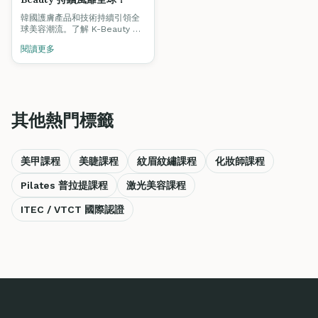
韓國護膚產品和技術持續引領全
球美容潮流。了解 K-Beauty 的
核心理念，以及如何將韓式護膚
閱讀更多
技術融入你的專業服務中。
其他熱門標籤
美甲課程
美睫課程
紋眉紋繡課程
化妝師課程
Pilates 普拉提課程
激光美容課程
ITEC / VTCT 國際認證