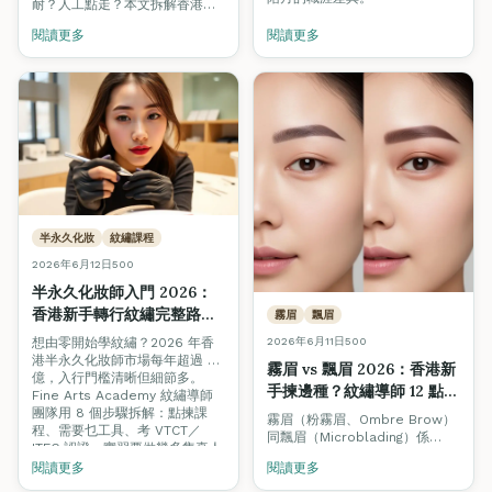
耐？人工點走？本文拆解香港美
容業 4 階晉升路線、學徒薪金
閱讀更多
閱讀更多
$13K 起步、導師時薪 $400–
$800，附揾工渠道與招聘陷阱避
雷。
半永久化妝
紋繡課程
2026年6月12日
500
半永久化妝師入門 2026：
香港新手轉行紋繡完整路線
霧眉
飄眉
圖（從零到月入 \$30,000
想由零開始學紋繡？2026 年香
2026年6月11日
500
＋）
港半永久化妝師市場每年超過 8
霧眉 vs 飄眉 2026：香港新
億，入行門檻清晰但細節多。
手揀邊種？紋繡導師 12 點完
Fine Arts Academy 紋繡導師
整對照（含復原期＋價錢）
團隊用 8 個步驟拆解：點揀課
霧眉（粉霧眉、Ombre Brow）
程、需要乜工具、考 VTCT／
同飄眉（Microblading）係
ITEC 認證、實習要做幾多隻真人
2026 年香港最熱門嘅兩種紋繡
手、開業點計成本，附第一年收
閱讀更多
閱讀更多
項目。但兩者技術、復原期、持
入時間表。
久度、價錢、適合膚質完全不