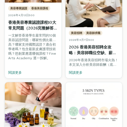
美容專業認證
香港美容課程
2026年4月13日
500
香港美容專業認證課程10大
常見問題（2026完整解答）
— 性價比、國際認證、創
美容招聘
美容師求職
一文解答香港學生最常問的10個
業、實習全攻略
美容認證問題：哪家性價比最
2026年4月7日
500
高？哪家支持國際認證？適合初
2026 香港美容招聘全攻
學者嗎？包含最新皮膚護理技術
略：美容師職位空缺、薪
嗎？想創業應選哪個課程？Fine
酬、資格要求 + 求職必備技
Arts Academy 逐一拆解。
2026年香港美容招聘市場火熱！
巧（美容學生/新手必讀）
本文深入分析美容師薪酬（底薪
HK$13,000至HK$55,000+）、
閱讀更多
閱讀更多
僱主最重視的資格與技能、逐步
求職指南，助你成功入行或跳槽
升級。