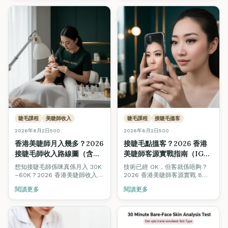
同。Fine Arts Academy 紋繡
導師團隊用 12 個維度逐項對照，
仲附香港價格範圍同揀選決策
樹。
睫毛課程
美睫師收入
睫毛課程
接睫毛搵客
2026年6月2日
500
2026年6月2日
500
香港美睫師月入幾多？2026
接睫毛點搵客？2026 香港
接睫毛師收入路線圖（含即
美睫師客源實戰指南（IG・
時試算機）
WhatsApp・回頭客 8 招）
想知接睫毛師係咪真係月入 30K
技術已經 OK，但客就係唔夠？
–60K？2026 香港美睫師收入完
2026 香港美睫師客源實戰 8
整拆解：4 個階段（新手・兼
招：IG 內容公式、WhatsApp
閱讀更多
閱讀更多
職・全職・工作室老闆）合理收
Broadcast 模板、3 週回頭率機
入、客單價、回頭率對比，加埋
制、Beauty Stars 被動曝光、
即時收入試算機，拖滑桿即知你
口碑轉介設計、平台抽成避坑。
嘅情境月入幾多。
新手 3 個月內穩定 1 日 2 客嘅實
際路徑。