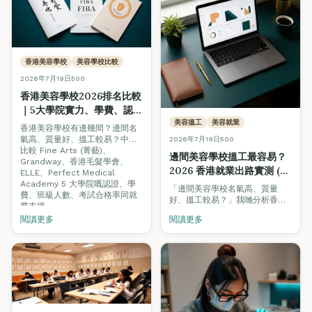
香港美容學校
美容學校比較
2026年7月19日
500
香港美容學校2026排名比較
｜5大學院實力、學費、認
證、搵工支援全面對照
美容搵工
美容就業
香港美容學校有邊幾間？邊間名
氣高、質量好、搵工較易？中立
2026年7月19日
500
比較 Fine Arts (菁藝)、
邊間美容學校搵工最容易？
Grandway、香港毛髮學會、
2026 香港就業出路實測 (附
ELLE、Perfect Medical
即時招聘數據)
Academy 5 大學院嘅認證、學
「邊間美容學校名氣高、質量
費、班級人數、考試合格率同就
好、搵工較易？」我哋分析香港
業支援。
美業 300+ 個即時職缺，睇下僱
閱讀更多
閱讀更多
主真正要求邊種認證，並比較各
學院嘅就業支援模式。