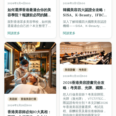
2026年3月4日
500
2026年3月1日
500
如何選擇香港最適合你的美
韓國美容四大認證全攻略：
容學院？報讀前必問的關鍵
SISA、K-Beauty、IFBC、
問題（2026年最新指南）
GPF｜香港考取韓國美容證
面對香港眾多美容學校，如何挑
深入了解韓國四大國際美容認證
書指南
選最適合自己的？本文整理了報
機構——SISA、K-Beauty、
讀前必問的12個關鍵問題，涵蓋
IFBC及GPF，以及如何在香港菁
閱讀更多
閱讀更多
認證、師資、就業支援等，附學
藝國際培訓學院考取這些備受業
生真實案例分享。
界認可的韓國美容專業證書。
美容證書
考美容
2026年2月23日
500
2026香港美容證書完全攻
略：考美容、光牌、國際認
證一文睇清
想入行做美容師？考美容牌照、
光牌（激光牌）、VTCT/ITEC國
美容師
香港美容行業
際認證有何分別？本文詳解2026
2026年2月25日
500
年香港美容證書選擇、考試流
程、薪酬前景及最佳進修路線，
香港美容師必知10大真相：
助你做出最明智的職業決定。