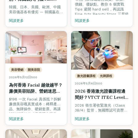
價錢、優缺點。教你 8 個實戰
Medi M3 為什麼最適合香
韓國、日本、美國、歐洲、中國
Tips 避開 hard sell，再認識
港女生和小本美容院？
美容儀器各有優劣 — 韓國贏在
Fine Arts Beauty Stars 三星級
「平靚正、技術新」之間取得最
美容院認證制度，揀店唔再靠彩
閱讀更多
閱讀更多
佳平衡。深入評測韓國製 Just
數。
Medi M3 三合一入門機（雙頻聲
波 + HIFU + RF），點解最啱香
港女生同小本美容院。
美容營銷
開美容院
激光證書課程
光牌課程
2026年5月12日
500
2026年5月6日
500
為何香港 Facial 越做越平？
廉價美容陷阱、營銷迷思與
2026 香港激光證書課程邊
如何選擇值得信任的美容院
間好？VTCT ITEC Level 4
$198 一次 Facial 真係抵？拆解
（2026 完整指南）
光牌完全攻略 + Mega Cell
廉價美容嘅真實成本：稀釋產
2026 衛生署收緊激光（Class
品、無牌操作、硬銷套票。再講
One 實機教學
3B/4）監管，無國際認可資歷的
解點解唔好信「美容院創業教
「無牌操作」隨時觸法。一文睇
練」（利益衝突太明顯），以及
閱讀更多
閱讀更多
清香港激光證書課程邊間好、
香港首個由學院主理、零佣金、
VTCT ITEC Level 4 點解係黃金
零franchise的官方指南 — Fine
標準、$9999 限時優惠、加埋
Arts Beauty Stars。
Mega Cell One 真機實操（OPT