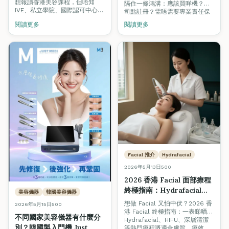
Academy 認可
想報讀香港美容課程，但唔知
隔住一條鴻溝：應該買咩機？公
TQUK 認證學院實用對照）
IVE、私立學院、國際認可中心之
司點註冊？需唔需要專業責任保
間點分？呢篇用 9 個專業比較準
險？租邊區先有客？我哋全新推
閱讀更多
閱讀更多
則（國際認證、班級規模、考試
出嘅「美容創業孵化計劃」由
合格率、光牌可否、就業支援、
SkinLab 贊助器材優惠，Fine
韓國證書、價格透明度、開課保
Arts Academy 導師認可輔導，
證、教學語言）幫你建立揀學院
由器材採購、公司註冊、商業保
嘅完整框架，並附上 Fine Arts
險、選址，到客源建立全程陪
International Academy 嘅實際
跑。
數據作對照參考。
Facial 推介
Hydrafacial
2026年5月13日
500
2026 香港 Facial 面部療程
終極指南：Hydrafacial、
美容儀器
韓國美容儀器
HIFU、深層清潔邊個適合
想做 Facial 又怕中伏？2026 香
2026年5月15日
500
你？+ 避開 Hard Sell 美容
港 Facial 終極指南：一表睇晒
不同國家美容儀器有什麼分
院實戰 Tips
Hydrafacial、HIFU、深層清潔
別？韓國製入門機 Just
等熱門療程嘅適合膚質、療效、