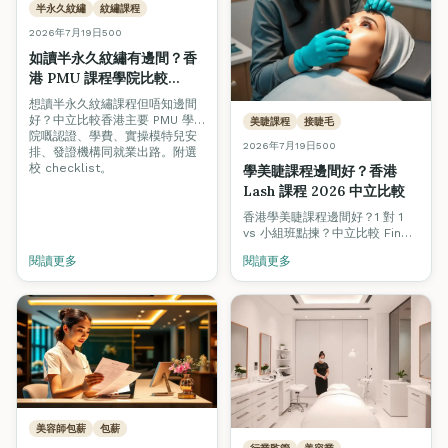
半永久紋繡
紋繡課程
2026年7月19日
500
如讀半永久紋繡有邊間？香
港 PMU 課程學院比較
2026
想讀半永久紋繡課程但唔知邊間
好？中立比較香港主要 PMU 學
美睫課程
接睫毛
院嘅認證、學費、實操模特兒安
2026年7月19日
500
排、發證機構同就業出路。附選
校 checklist。
學美睫課程邊間好？香港
Lash 課程 2026 中立比較
香港學美睫課程邊間好？1 對 1
vs 小組班點揀？中立比較 Fine
Arts、Grandway、私人工作室
閱讀更多
閱讀更多
等 lash 課程學費、真人模特
兒、認證、實習睫毛量、就業支
援。
美容師包薪
包薪