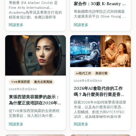
周生生獨家優惠｜香港美容
菁藝薈 (FA Atelier Circle) 是
家合作：30款 K-Beauty 精
學院2026
Fine Arts International
選產品助你課堂內外提升美
菁藝國際培訓學院正式與韓國最
Academy為學員及畢業生打造的
容技術
大健康美容平台 Olive Young 合
精英會員計劃。免費註冊即享
作，為學員精選30款 K-Beauty
Olive Young韓國美妝折扣、周生
閱讀更多
閱讀更多
產品，涵蓋美睫、美甲及美妝三
生珠寶回贈、Pilates課程優惠等
大課程。使用推廣碼
專屬福利。了解三重會員禮遇及
2024FA1020 即享 5% 折扣，助
如何加入。
你在課堂內外持續練習與提升技
術。
AI取代工作
美容行業
2026年3月10日
500
TVB東張西望
激光去斑風險
2026年AI會取代你的工作
2026年3月13日
500
嗎？為什麼美容行業是香港
東張西望美容噩夢的啟示：
藍領職業的安全港
探索2026年AI如何衝擊香港就業
為什麼正規培訓在2026年香
市場，以及為什麼美容行業憑藉
港美容業不可妥協
從TVB東張西望揭露的去斑療程
人類觸感、創造力和VTCT/ITEC
災難看起，深入探討為什麼
認證，成為職業轉型的最佳選
VTCT/ITEC認證培訓是杜絕美容
擇。
閱讀更多
閱讀更多
事故、保護消費者安全的唯一途
徑。