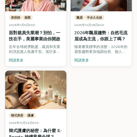
美容師
就業
飄眉
半永久化妝
2026年1月5日
500
2025年12月28日
500
面對裁員失業潮？別怕，一
2026年飄眉趨勢：自然毛流
技在手，美麗事業由你開啟
眉成為主流，你跟上了嗎？
近年全球經濟動盪，裁員和失業
隨著審美標準的演變，2026年的
的消息讓人焦慮不安。當許多行
眉形趨勢更加強調自然、個人化
業紛紛縮減人力時，美容行業卻
的毛流設計。掌握最新飄眉技
閱讀更多
閱讀更多
逆勢成長，成為不少人轉行的首
術，讓你在競爭激烈的市場中脫
選。
穎而出。
韓式美容
護膚
2025年12月20日
500
韓式護膚的秘密：為什麼 K-
Beauty 持續風靡全球？