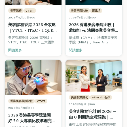
美容課程
VTCT
美容學院比較
蒙妮坦
2026年5月20日
500
2026年5月20日
500
美容課程香港 2026 全攻略
2026 香港美容學院比較｜
｜VTCT・ITEC・TQUK
蒙妮坦 vs 法國專業美容學院
證書文憑比較、學費、美容
FIBA vs Fine Arts
美容課程香港 2026 完整版：
蒙妮坦（CMM）、法國專業美容
師人工
Academy：認證、課程、就
VTCT、ITEC、TQUK 三大國際認
學院（FIBA）、Fine Arts
證點揀？學費幾錢？讀完做美容
業、創業生態全方位對照
International Academy — 三
閱讀更多
閱讀更多
師人工幾多？一次過解答，附 8
間都係香港有歷史嘅美容培訓機
大揀學校要點同 10 條 FAQ。
構，但定位、強項、配套生態大
不同。本文中立比較三者嘅認證
體系、課程深度、學費、就業支
援，並解釋點解 Fine Arts 同時
搞 Beauty Stars 美容院認證、
Job Board 美業招聘平台同創業
孵化計劃 — 因為我哋相信整個行
業要一齊升級。
美容創業孵化
SkinLab 合作
香港美容學院比較
VTCT
2026年5月17日
500
2026年5月18日
500
美容創業孵化計劃 2026 —
2026 香港美容學院邊間
由 0 到開業全程陪跑｜
好？9 大專業比較準則完整
SkinLab 贊助・Fine Arts
由打工美容師變美容院老闆中間
指南（VTCT・ITEC・