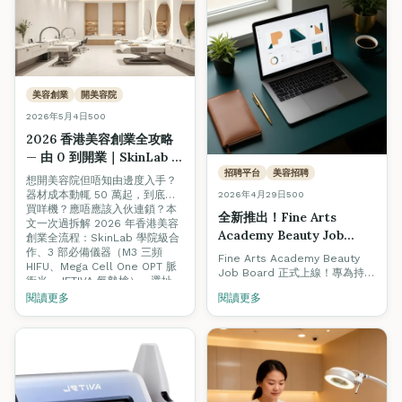
平頂脈衝、7 種濾光片、藍寶石
-3°C 冰點冷凍）— 由零基礎到
考牌、入行、開店一文搞掂。
美容創業
開美容院
2026年5月4日
500
2026 香港美容創業全攻略
— 由 0 到開業｜SkinLab 器
材合作、3 部必備機、選址
招聘平台
美容招聘
想開美容院但唔知由邊度入手？
（附 5 月 18 日 Open Day
器材成本動輒 50 萬起，到底要
2026年4月29日
500
報名）
買咩機？應唔應該入伙連鎖？本
全新推出！Fine Arts
文一次過拆解 2026 年香港美容
Academy Beauty Job
創業全流程：SkinLab 學院級合
Board 正式上線 — 2026 香
作、3 部必備儀器（M3 三頻
Fine Arts Academy Beauty
HIFU、Mega Cell One OPT 脈
港美容招聘指南 + 求職必備
Job Board 正式上線！專為持有
衝光、JETIVA 氣墊槍）、選址、
資格全攻略
ITEC / VTCT 認證的美容人才與
客源建立。5/18 Open Day 報名
閱讀更多
閱讀更多
優質僱主而設。本文同步附上
享獨家器材折扣。
2026 香港美容招聘熱門關鍵
字、入職資格、薪酬範圍與職涯
升級全攻略。