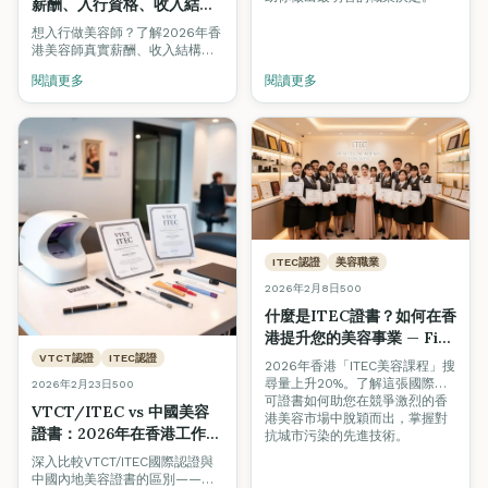
薪酬、入行資格、收入結構
全面拆解（2026求職指南）
想入行做美容師？了解2026年香
港美容師真實薪酬、收入結構
（底薪+提成+小費）、入行資
閱讀更多
閱讀更多
格、晉升路線及行業前景，助應
屆畢業生及轉行者做出明智決
定。
ITEC認證
美容職業
2026年2月8日
500
什麼是ITEC證書？如何在香
港提升您的美容事業 — Fine
Arts Academy專業解讀
VTCT認證
ITEC認證
2026年香港「ITEC美容課程」搜
尋量上升20%。了解這張國際認
2026年2月23日
500
可證書如何助您在競爭激烈的香
VTCT/ITEC vs 中國美容
港美容市場中脫穎而出，掌握對
證書：2026年在香港工作哪
抗城市污染的先進技術。
個更好？
深入比較VTCT/ITEC國際認證與
中國內地美容證書的區別——涵