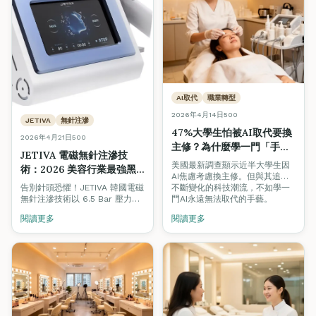
AI取代
職業轉型
2026年4月14日
500
JETIVA
無針注滲
47%大學生怕被AI取代要換
2026年4月21日
500
主修？為什麼學一門「手
JETIVA 電磁無針注滲技
藝」才是真正的鐵飯碗
美國最新調查顯示近半大學生因
術：2026 美容行業最強黑
AI焦慮考慮換主修。但與其追逐
科技｜無痛水光、居家醫美
不斷變化的科技潮流，不如學一
告別針頭恐懼！JETIVA 韓國電磁
級護理一次學會
門AI永遠無法取代的手藝。
無針注滲技術以 6.5 Bar 壓力、
200-280m/s 近音速、0.3 秒極
閱讀更多
閱讀更多
速送達真皮層，吸收率高達
90%。掌握 2026 全港最熱門的
醫美黑科技，開啟你的美容事業
新篇章。