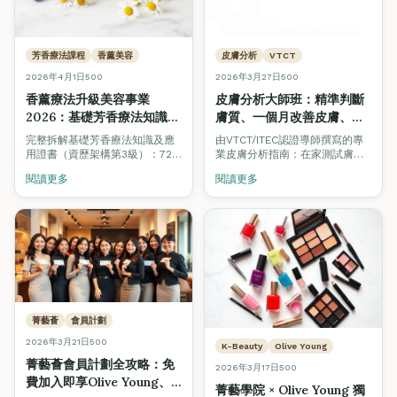
芳香療法課程
香薰美容
皮膚分析
VTCT
2026年4月1日
500
2026年3月27日
500
香薰療法升級美容事業
皮膚分析大師班：精準判斷
2026：基礎芳香療法知識及
膚質、一個月改善皮膚、選
應用證書（QF Level 3）完
對產品與療程
完整拆解基礎芳香療法知識及應
由VTCT/ITEC認證導師撰寫的專
整指南 — 美容學生必讀
（VTCT/ITEC美容師模組
用證書（資歷架構第3級）：72
業皮膚分析指南：在家測試膚質
小時課程、20種精油、全身及面
指南）
的方法、四大膚質深度解析、一
閱讀更多
閱讀更多
部香薰按摩、CEF資助高達
個月護膚計劃、飲食建議、男士
$11,380。美容師加修芳香療法，
護膚步驟，以及何時需要專業皮
打造高端 Spa 級護理服務。
膚分析或醫美支援。
菁藝薈
會員計劃
2026年3月21日
500
K-Beauty
Olive Young
菁藝薈會員計劃全攻略：免
2026年3月17日
500
費加入即享Olive Young、
菁藝學院 × Olive Young 獨