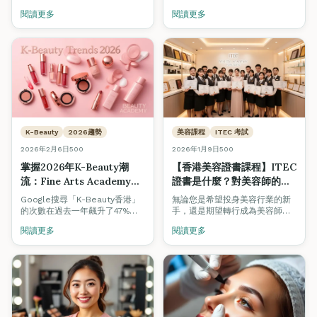
蓋認受性、薪資潛力、法律要求
閱讀更多
閱讀更多
及香港雇主偏好。了解為什麼越
來越多內地美容專業人士選擇在
觀塘Fine Arts Academy取得國
際資格。
K-Beauty
2026趨勢
美容課程
ITEC 考試
2026年2月6日
500
2026年1月9日
500
掌握2026年K-Beauty潮
【香港美容證書課程】ITEC
流：Fine Arts Academy課
證書是什麼？對美容師的職
程如何提升您的專業技能
涯有幫助嗎？
Google搜尋「K-Beauty香港」
無論您是希望投身美容行業的新
的次數在過去一年飆升了47%。
手，還是期望轉行成為美容師的
從模糊唇妝到臥蠶眼妝，了解最
在職美容師，在選擇美容證書課
閱讀更多
閱讀更多
新韓國美容趨勢如何重新定義香
程時，證書的認受性至關重要。
港美容行業，以及如何透過專業
認證課程掌握這些技術。