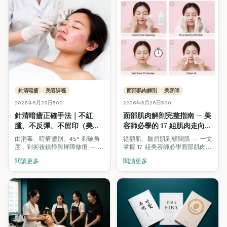
針清暗瘡
美容課程
面部肌肉解剖
美容師
2026年5月29日
500
2026年5月26日
500
針清暗瘡正確手法｜不紅
面部肌肉解剖完整指南 — 美
腫、不反彈、不留印（美容
容師必學的 17 組肌肉走向、
初學者完整教學・ITEC /
按摩手法與激光治療對應
由消毒、暗瘡鑒別、45° 刺破角
從額肌、皺眉肌到頸闊肌 — 一文
VTCT 考核標準）
（2026）
度，到術後鎮靜與屏障修復 — 一
掌握 17 組美容師必學面部肌肉的
文完整公開專業美容師針清標準
位置、走向、按摩方向及對應的
閱讀更多
閱讀更多
操作流程（SOP），對應 ITEC /
激光 / 紋眉 / Hifu 治療參考。附
VTCT 國際美容認證實操考核要
互動 3D 解剖模型。
求。