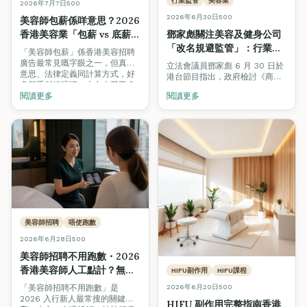
行業監管
美容業
2026年7月7日
500
2026年6月30日
500
美容師包薪係咩意思？2026
香港美容業「包薪 vs 底薪
鄧家彪關注美容及健身公司
+佣金」全面拆解
「改名規避監管」：行業定
「美容師包薪」係香港美容招聘
義要小心，專業培訓與認證
廣告最常見嘅字眼之一，但真正
立法會議員鄧家彪 6 月 30 日於
意思、法律定義同計算方式，好
才是消費者真正保障
港台節目指出，政府檢討《商品
多新手都搞唔清。本文由勞工處
說明條例》針對美容及健身服務
《僱傭條例》第 57 章、業界薪
閱讀更多
閱讀更多
的修例工作來得及時，但提醒當
酬結構、以及 ctgoodjobs /
局要小心處理「行業定義」，否
Workstem 等多個來源，逐一拆
則公司只需改名就可規避監管。
解包薪、底薪加佣金、純佣三種
本文拆解事件，並分析為何專業
制度嘅分別，教你點樣睇
培訓（VTCT／ITEC／TQUK）與
offer、點樣揀入行方向。
Beauty Stars 認證沙龍，才是
消費者長遠的真正保障。
美容師招聘
唔使跑數
2026年6月28日
500
美容師招聘不用跑數・2026
香港美容師人工點計？無
HIFU副作用
HIFU課程
sales 壓力底薪 + 顧問式技
「美容師招聘不用跑數」是
2026年6月20日
500
術全拆解
2026 入行新人最常搜的關鍵
HIFU 副作用完整指南香港