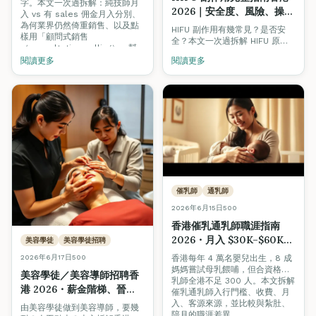
字。本文一次過拆解：純技師月
2026｜安全度、風險、操作
入 vs 有 sales 佣金月入分別、
員資歷如何揀
為何業界仍然倚重銷售、以及點
HIFU 副作用有幾常見？是否安
樣用「顧問式銷售
全？本文一次過拆解 HIFU 原
（consultative selling）」幫
理、6 大常見副作用、高風險族
到客人之餘自然成單，唔使硬
閱讀更多
閱讀更多
群、揀療程必問 5 條問題，並介
sell。
紹想入行做激光 / 美容儀器操作
員的 VTCT / ITEC Level 4 課程
路線。
催乳師
通乳師
2026年6月15日
500
香港催乳通乳師職涯指南
2026・月入 $30K–$60K+
美容學徒
美容學徒招聘
的母嬰職業新藍海
2026年6月17日
500
香港每年 4 萬名嬰兒出生，8 成
媽媽嘗試母乳餵哺，但合資格催
美容學徒／美容導師招聘香
乳師全港不足 300 人。本文拆解
港 2026・薪金階梯、晉
催乳通乳師入行門檻、收費、月
升、考牌完整路線
入、客源來源，並比較與紮肚、
由美容學徒做到美容導師，要幾
陪月的職涯差異。