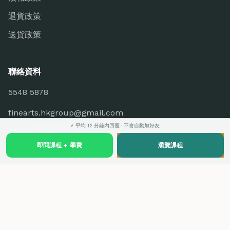
退貨政策
送貨政策
聯絡資料
5548 5878
finearts.hkgroup@gmail.com
⚡ 平均 12 分鐘內回覆 · 不會自動加好友
香港九龍觀塘駿業里8號
世貿大樓1401室
即問課程 + 學費
瀏覽課程
關注我們
Facebook
YouTube
Pinterest
Medium
Quora
Price.com.hk
Crunchbase
PRLog