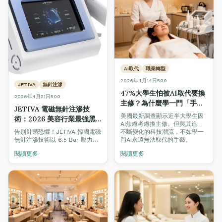
AI取代
職業轉型
2026年4月14日
500
JETIVA
無針注滲
47%大學生怕被AI取代要換
2026年4月21日
500
主修？為什麼學一門「手
JETIVA 電磁無針注滲技
藝」才是真正的鐵飯碗
美國最新調查顯示近半大學生因
術：2026 美容行業最強黑
AI焦慮考慮換主修。但與其追逐
科技｜無痛水光、居家醫美
不斷變化的科技潮流，不如學一
告別針頭恐懼！JETIVA 韓國電磁
級護理一次學會
門AI永遠無法取代的手藝。
無針注滲技術以 6.5 Bar 壓力、
200-280m/s 近音速、0.3 秒極
閱讀更多
閱讀更多
速送達真皮層，吸收率高達
90%。掌握 2026 全港最熱門的
醫美黑科技，開啟你的美容事業
新篇章。