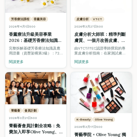
芳香療法課程
香薰美容
皮膚分析
VTCT
2026年4月1日
500
2026年3月27日
500
香薰療法升級美容事業
皮膚分析大師班：精準判斷
2026：基礎芳香療法知識及
膚質、一個月改善皮膚、選
應用證書（QF Level 3）完
對產品與療程
完整拆解基礎芳香療法知識及應
由VTCT/ITEC認證導師撰寫的專
整指南 — 美容學生必讀
（VTCT/ITEC美容師模組
用證書（資歷架構第3級）：72
業皮膚分析指南：在家測試膚質
小時課程、20種精油、全身及面
指南）
的方法、四大膚質深度解析、一
閱讀更多
閱讀更多
部香薰按摩、CEF資助高達
個月護膚計劃、飲食建議、男士
$11,380。美容師加修芳香療法，
護膚步驟，以及何時需要專業皮
打造高端 Spa 級護理服務。
膚分析或醫美支援。
菁藝薈
會員計劃
2026年3月21日
500
K-Beauty
Olive Young
菁藝薈會員計劃全攻略：免
2026年3月17日
500
費加入即享Olive Young、
菁藝學院 × Olive Young 獨