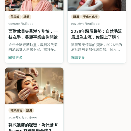
美容師
就業
飄眉
半永久化妝
2026年1月5日
500
2025年12月28日
500
面對裁員失業潮？別怕，一
2026年飄眉趨勢：自然毛流
技在手，美麗事業由你開啟
眉成為主流，你跟上了嗎？
近年全球經濟動盪，裁員和失業
隨著審美標準的演變，2026年的
的消息讓人焦慮不安。當許多行
眉形趨勢更加強調自然、個人化
業紛紛縮減人力時，美容行業卻
的毛流設計。掌握最新飄眉技
閱讀更多
閱讀更多
逆勢成長，成為不少人轉行的首
術，讓你在競爭激烈的市場中脫
選。
穎而出。
韓式美容
護膚
2025年12月20日
500
韓式護膚的秘密：為什麼 K-
Beauty 持續風靡全球？