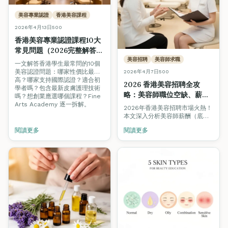
美容專業認證
香港美容課程
2026年4月13日
500
香港美容專業認證課程10大
常見問題（2026完整解答）
— 性價比、國際認證、創
美容招聘
美容師求職
一文解答香港學生最常問的10個
業、實習全攻略
美容認證問題：哪家性價比最
2026年4月7日
500
高？哪家支持國際認證？適合初
2026 香港美容招聘全攻
學者嗎？包含最新皮膚護理技術
略：美容師職位空缺、薪
嗎？想創業應選哪個課程？Fine
酬、資格要求 + 求職必備技
Arts Academy 逐一拆解。
2026年香港美容招聘市場火熱！
巧（美容學生/新手必讀）
本文深入分析美容師薪酬（底薪
HK$13,000至HK$55,000+）、
閱讀更多
閱讀更多
僱主最重視的資格與技能、逐步
求職指南，助你成功入行或跳槽
升級。