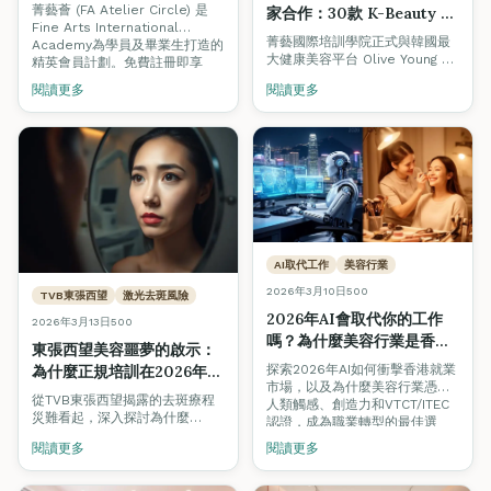
周生生獨家優惠｜香港美容
菁藝薈 (FA Atelier Circle) 是
家合作：30款 K-Beauty 精
學院2026
Fine Arts International
選產品助你課堂內外提升美
菁藝國際培訓學院正式與韓國最
Academy為學員及畢業生打造的
容技術
大健康美容平台 Olive Young 合
精英會員計劃。免費註冊即享
作，為學員精選30款 K-Beauty
Olive Young韓國美妝折扣、周生
閱讀更多
閱讀更多
產品，涵蓋美睫、美甲及美妝三
生珠寶回贈、Pilates課程優惠等
大課程。使用推廣碼
專屬福利。了解三重會員禮遇及
2024FA1020 即享 5% 折扣，助
如何加入。
你在課堂內外持續練習與提升技
術。
AI取代工作
美容行業
2026年3月10日
500
TVB東張西望
激光去斑風險
2026年AI會取代你的工作
2026年3月13日
500
嗎？為什麼美容行業是香港
東張西望美容噩夢的啟示：
藍領職業的安全港
探索2026年AI如何衝擊香港就業
為什麼正規培訓在2026年香
市場，以及為什麼美容行業憑藉
港美容業不可妥協
從TVB東張西望揭露的去斑療程
人類觸感、創造力和VTCT/ITEC
災難看起，深入探討為什麼
認證，成為職業轉型的最佳選
VTCT/ITEC認證培訓是杜絕美容
擇。
閱讀更多
閱讀更多
事故、保護消費者安全的唯一途
徑。