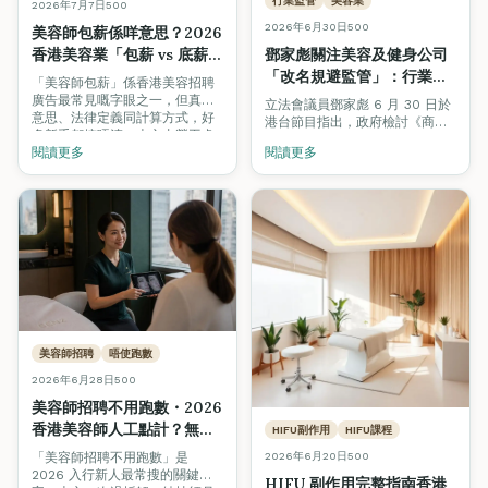
行業監管
美容業
2026年7月7日
500
2026年6月30日
500
美容師包薪係咩意思？2026
香港美容業「包薪 vs 底薪
鄧家彪關注美容及健身公司
+佣金」全面拆解
「改名規避監管」：行業定
「美容師包薪」係香港美容招聘
義要小心，專業培訓與認證
廣告最常見嘅字眼之一，但真正
立法會議員鄧家彪 6 月 30 日於
意思、法律定義同計算方式，好
才是消費者真正保障
港台節目指出，政府檢討《商品
多新手都搞唔清。本文由勞工處
說明條例》針對美容及健身服務
《僱傭條例》第 57 章、業界薪
閱讀更多
閱讀更多
的修例工作來得及時，但提醒當
酬結構、以及 ctgoodjobs /
局要小心處理「行業定義」，否
Workstem 等多個來源，逐一拆
則公司只需改名就可規避監管。
解包薪、底薪加佣金、純佣三種
本文拆解事件，並分析為何專業
制度嘅分別，教你點樣睇
培訓（VTCT／ITEC／TQUK）與
offer、點樣揀入行方向。
Beauty Stars 認證沙龍，才是
消費者長遠的真正保障。
美容師招聘
唔使跑數
2026年6月28日
500
美容師招聘不用跑數・2026
香港美容師人工點計？無
HIFU副作用
HIFU課程
sales 壓力底薪 + 顧問式技
「美容師招聘不用跑數」是
2026年6月20日
500
術全拆解
2026 入行新人最常搜的關鍵
HIFU 副作用完整指南香港