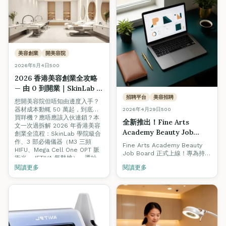
平頂脈衝、7 種濾光片、藍寶石
-3°C 冰點冷凍）— 由零基礎到
考牌、入行、開店一文搞掂。
美容創業
開美容院
2026年5月4日
500
2026 香港美容創業全攻略
— 由 0 到開業｜SkinLab 器
材合作、3 部必備機、選址
招聘平台
美容招聘
想開美容院但唔知由邊度入手？
（附 5 月 18 日 Open Day
器材成本動輒 50 萬起，到底要
2026年4月29日
500
報名）
買咩機？應唔應該入伙連鎖？本
全新推出！Fine Arts
文一次過拆解 2026 年香港美容
Academy Beauty Job
創業全流程：SkinLab 學院級合
Board 正式上線 — 2026 香
作、3 部必備儀器（M3 三頻
Fine Arts Academy Beauty
HIFU、Mega Cell One OPT 脈
港美容招聘指南 + 求職必備
Job Board 正式上線！專為持有
衝光、JETIVA 氣墊槍）、選址、
資格全攻略
ITEC / VTCT 認證的美容人才與
客源建立。5/18 Open Day 報名
閱讀更多
閱讀更多
優質僱主而設。本文同步附上
享獨家器材折扣。
2026 香港美容招聘熱門關鍵
字、入職資格、薪酬範圍與職涯
升級全攻略。