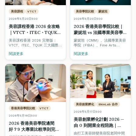
美容課程
VTCT
美容學院比較
蒙妮坦
2026年5月20日
500
2026年5月20日
500
美容課程香港 2026 全攻略
2026 香港美容學院比較｜
｜VTCT・ITEC・TQUK
蒙妮坦 vs 法國專業美容學院
證書文憑比較、學費、美容
FIBA vs Fine Arts
美容課程香港 2026 完整版：
蒙妮坦（CMM）、法國專業美容
師人工
Academy：認證、課程、就
VTCT、ITEC、TQUK 三大國際認
學院（FIBA）、Fine Arts
證點揀？學費幾錢？讀完做美容
業、創業生態全方位對照
International Academy — 三
閱讀更多
閱讀更多
師人工幾多？一次過解答，附 8
間都係香港有歷史嘅美容培訓機
大揀學校要點同 10 條 FAQ。
構，但定位、強項、配套生態大
不同。本文中立比較三者嘅認證
體系、課程深度、學費、就業支
援，並解釋點解 Fine Arts 同時
搞 Beauty Stars 美容院認證、
Job Board 美業招聘平台同創業
孵化計劃 — 因為我哋相信整個行
業要一齊升級。
美容創業孵化
SkinLab 合作
香港美容學院比較
VTCT
2026年5月17日
500
2026年5月18日
500
美容創業孵化計劃 2026 —
2026 香港美容學院邊間
由 0 到開業全程陪跑｜
好？9 大專業比較準則完整
SkinLab 贊助・Fine Arts
由打工美容師變美容院老闆中間
指南（VTCT・ITEC・