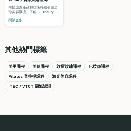
韓國護膚產品和技術持續引領全
球美容潮流。了解 K-Beauty 的
核心理念，以及如何將韓式護膚
閱讀更多
技術融入你的專業服務中。
其他熱門標籤
美甲課程
美睫課程
紋眉紋繡課程
化妝師課程
Pilates 普拉提課程
激光美容課程
ITEC / VTCT 國際認證