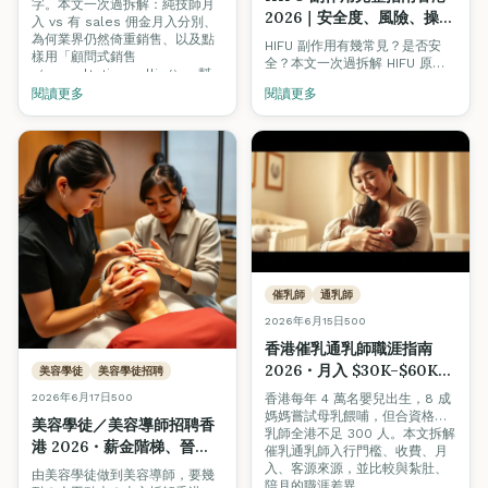
字。本文一次過拆解：純技師月
2026｜安全度、風險、操作
入 vs 有 sales 佣金月入分別、
員資歷如何揀
為何業界仍然倚重銷售、以及點
HIFU 副作用有幾常見？是否安
樣用「顧問式銷售
全？本文一次過拆解 HIFU 原
（consultative selling）」幫
理、6 大常見副作用、高風險族
到客人之餘自然成單，唔使硬
閱讀更多
閱讀更多
群、揀療程必問 5 條問題，並介
sell。
紹想入行做激光 / 美容儀器操作
員的 VTCT / ITEC Level 4 課程
路線。
催乳師
通乳師
2026年6月15日
500
香港催乳通乳師職涯指南
2026・月入 $30K–$60K+
美容學徒
美容學徒招聘
的母嬰職業新藍海
2026年6月17日
500
香港每年 4 萬名嬰兒出生，8 成
媽媽嘗試母乳餵哺，但合資格催
美容學徒／美容導師招聘香
乳師全港不足 300 人。本文拆解
港 2026・薪金階梯、晉
催乳通乳師入行門檻、收費、月
升、考牌完整路線
入、客源來源，並比較與紮肚、
由美容學徒做到美容導師，要幾
陪月的職涯差異。