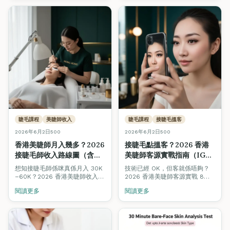
同。Fine Arts Academy 紋繡
導師團隊用 12 個維度逐項對照，
仲附香港價格範圍同揀選決策
樹。
睫毛課程
美睫師收入
睫毛課程
接睫毛搵客
2026年6月2日
500
2026年6月2日
500
香港美睫師月入幾多？2026
接睫毛點搵客？2026 香港
接睫毛師收入路線圖（含即
美睫師客源實戰指南（IG・
時試算機）
WhatsApp・回頭客 8 招）
想知接睫毛師係咪真係月入 30K
技術已經 OK，但客就係唔夠？
–60K？2026 香港美睫師收入完
2026 香港美睫師客源實戰 8
整拆解：4 個階段（新手・兼
招：IG 內容公式、WhatsApp
閱讀更多
閱讀更多
職・全職・工作室老闆）合理收
Broadcast 模板、3 週回頭率機
入、客單價、回頭率對比，加埋
制、Beauty Stars 被動曝光、
即時收入試算機，拖滑桿即知你
口碑轉介設計、平台抽成避坑。
嘅情境月入幾多。
新手 3 個月內穩定 1 日 2 客嘅實
際路徑。