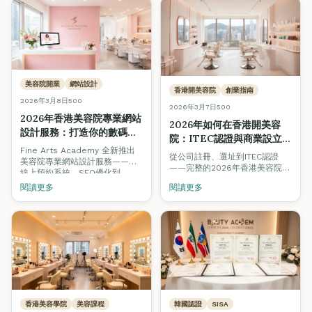
美容院開業
網站設計
香港開美容院
創業指南
2026年3月8日
500
2026年3月7日
500
2026年香港美容院專業網站
2026年如何在香港開美容
設計服務：打造你的數碼店
院：ITEC認證與商業設立逐
面，吸引更多客戶
Fine Arts Academy 全新推出
步指南
從公司註冊、選址到ITEC認證
美容院專業網站設計服務——從
——完整的2026年香港美容院創
線上預約系統、SEO優化到
業指南。涵蓋K-beauty趨勢、可
Before & After相冊，助你在
閱讀更多
閱讀更多
持續美容與數碼營銷策略，助你
2026年的香港美容市場建立強大
在競爭激烈的市場中脫穎而出。
的數碼品牌形象。
香港美容學院
美容課程
韓國認證
SISA