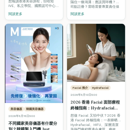
Academy 認可
想報讀香港美容課程，但唔知
隔住一條鴻溝：應該買咩機？公
TQUK 認證學院實用對照）
IVE、私立學院、國際認可中心之
司點註冊？需唔需要專業責任保
間點分？呢篇用 9 個專業比較準
險？租邊區先有客？我哋全新推
閱讀更多
閱讀更多
則（國際認證、班級規模、考試
出嘅「美容創業孵化計劃」由
合格率、光牌可否、就業支援、
SkinLab 贊助器材優惠，Fine
韓國證書、價格透明度、開課保
Arts Academy 導師認可輔導，
證、教學語言）幫你建立揀學院
由器材採購、公司註冊、商業保
嘅完整框架，並附上 Fine Arts
險、選址，到客源建立全程陪
International Academy 嘅實際
跑。
數據作對照參考。
Facial 推介
Hydrafacial
2026年5月13日
500
2026 香港 Facial 面部療程
終極指南：Hydrafacial、
美容儀器
韓國美容儀器
HIFU、深層清潔邊個適合
想做 Facial 又怕中伏？2026 香
2026年5月15日
500
你？+ 避開 Hard Sell 美容
港 Facial 終極指南：一表睇晒
不同國家美容儀器有什麼分
院實戰 Tips
Hydrafacial、HIFU、深層清潔
別？韓國製入門機 Just
等熱門療程嘅適合膚質、療效、