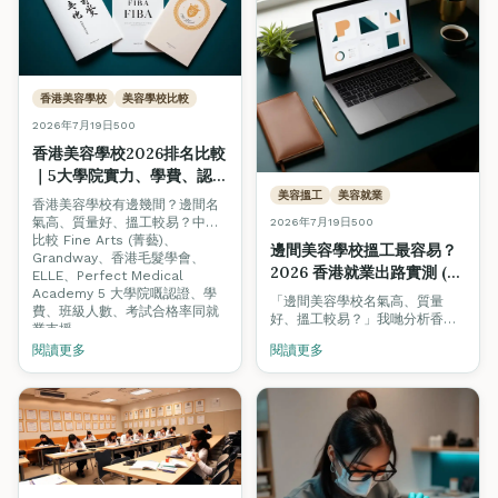
香港美容學校
美容學校比較
2026年7月19日
500
香港美容學校2026排名比較
｜5大學院實力、學費、認
證、搵工支援全面對照
美容搵工
美容就業
香港美容學校有邊幾間？邊間名
氣高、質量好、搵工較易？中立
2026年7月19日
500
比較 Fine Arts (菁藝)、
邊間美容學校搵工最容易？
Grandway、香港毛髮學會、
2026 香港就業出路實測 (附
ELLE、Perfect Medical
即時招聘數據)
Academy 5 大學院嘅認證、學
「邊間美容學校名氣高、質量
費、班級人數、考試合格率同就
好、搵工較易？」我哋分析香港
業支援。
美業 300+ 個即時職缺，睇下僱
閱讀更多
閱讀更多
主真正要求邊種認證，並比較各
學院嘅就業支援模式。