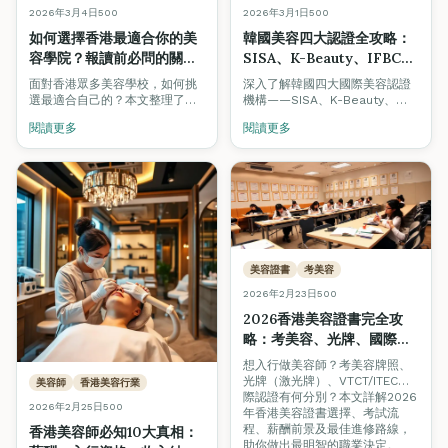
2026年3月4日
500
2026年3月1日
500
如何選擇香港最適合你的美
韓國美容四大認證全攻略：
容學院？報讀前必問的關鍵
SISA、K-Beauty、IFBC、
問題（2026年最新指南）
GPF｜香港考取韓國美容證
面對香港眾多美容學校，如何挑
深入了解韓國四大國際美容認證
書指南
選最適合自己的？本文整理了報
機構——SISA、K-Beauty、
讀前必問的12個關鍵問題，涵蓋
IFBC及GPF，以及如何在香港菁
閱讀更多
閱讀更多
認證、師資、就業支援等，附學
藝國際培訓學院考取這些備受業
生真實案例分享。
界認可的韓國美容專業證書。
美容證書
考美容
2026年2月23日
500
2026香港美容證書完全攻
略：考美容、光牌、國際認
證一文睇清
想入行做美容師？考美容牌照、
光牌（激光牌）、VTCT/ITEC國
美容師
香港美容行業
際認證有何分別？本文詳解2026
2026年2月25日
500
年香港美容證書選擇、考試流
程、薪酬前景及最佳進修路線，
香港美容師必知10大真相：
助你做出最明智的職業決定。