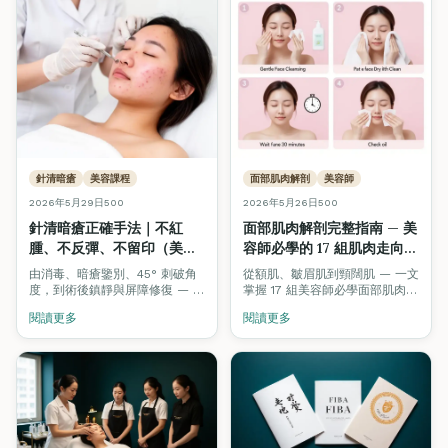
針清暗瘡
美容課程
面部肌肉解剖
美容師
2026年5月29日
500
2026年5月26日
500
針清暗瘡正確手法｜不紅
面部肌肉解剖完整指南 — 美
腫、不反彈、不留印（美容
容師必學的 17 組肌肉走向、
初學者完整教學・ITEC /
按摩手法與激光治療對應
由消毒、暗瘡鑒別、45° 刺破角
從額肌、皺眉肌到頸闊肌 — 一文
VTCT 考核標準）
（2026）
度，到術後鎮靜與屏障修復 — 一
掌握 17 組美容師必學面部肌肉的
文完整公開專業美容師針清標準
位置、走向、按摩方向及對應的
閱讀更多
閱讀更多
操作流程（SOP），對應 ITEC /
激光 / 紋眉 / Hifu 治療參考。附
VTCT 國際美容認證實操考核要
互動 3D 解剖模型。
求。