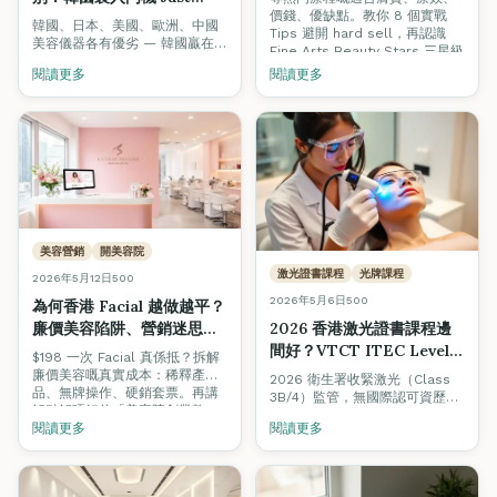
價錢、優缺點。教你 8 個實戰
Medi M3 為什麼最適合香
韓國、日本、美國、歐洲、中國
Tips 避開 hard sell，再認識
港女生和小本美容院？
美容儀器各有優劣 — 韓國贏在
Fine Arts Beauty Stars 三星級
「平靚正、技術新」之間取得最
美容院認證制度，揀店唔再靠彩
閱讀更多
閱讀更多
佳平衡。深入評測韓國製 Just
數。
Medi M3 三合一入門機（雙頻聲
波 + HIFU + RF），點解最啱香
港女生同小本美容院。
美容營銷
開美容院
激光證書課程
光牌課程
2026年5月12日
500
2026年5月6日
500
為何香港 Facial 越做越平？
廉價美容陷阱、營銷迷思與
2026 香港激光證書課程邊
如何選擇值得信任的美容院
間好？VTCT ITEC Level 4
$198 一次 Facial 真係抵？拆解
（2026 完整指南）
光牌完全攻略 + Mega Cell
廉價美容嘅真實成本：稀釋產
2026 衛生署收緊激光（Class
品、無牌操作、硬銷套票。再講
One 實機教學
3B/4）監管，無國際認可資歷的
解點解唔好信「美容院創業教
「無牌操作」隨時觸法。一文睇
練」（利益衝突太明顯），以及
閱讀更多
閱讀更多
清香港激光證書課程邊間好、
香港首個由學院主理、零佣金、
VTCT ITEC Level 4 點解係黃金
零franchise的官方指南 — Fine
標準、$9999 限時優惠、加埋
Arts Beauty Stars。
Mega Cell One 真機實操（OPT