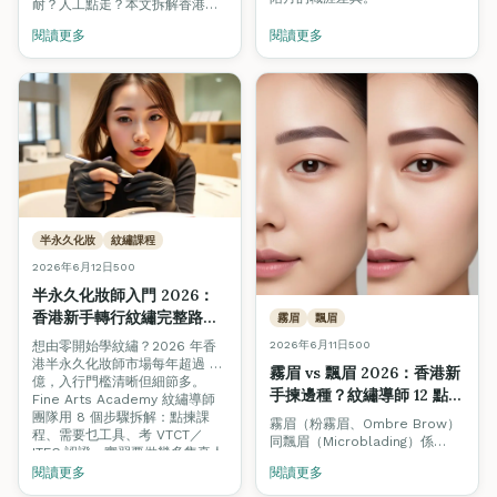
耐？人工點走？本文拆解香港美
容業 4 階晉升路線、學徒薪金
閱讀更多
閱讀更多
$13K 起步、導師時薪 $400–
$800，附揾工渠道與招聘陷阱避
雷。
半永久化妝
紋繡課程
2026年6月12日
500
半永久化妝師入門 2026：
香港新手轉行紋繡完整路線
霧眉
飄眉
圖（從零到月入 \$30,000
想由零開始學紋繡？2026 年香
2026年6月11日
500
＋）
港半永久化妝師市場每年超過 8
霧眉 vs 飄眉 2026：香港新
億，入行門檻清晰但細節多。
手揀邊種？紋繡導師 12 點完
Fine Arts Academy 紋繡導師
整對照（含復原期＋價錢）
團隊用 8 個步驟拆解：點揀課
霧眉（粉霧眉、Ombre Brow）
程、需要乜工具、考 VTCT／
同飄眉（Microblading）係
ITEC 認證、實習要做幾多隻真人
2026 年香港最熱門嘅兩種紋繡
手、開業點計成本，附第一年收
閱讀更多
閱讀更多
項目。但兩者技術、復原期、持
入時間表。
久度、價錢、適合膚質完全不