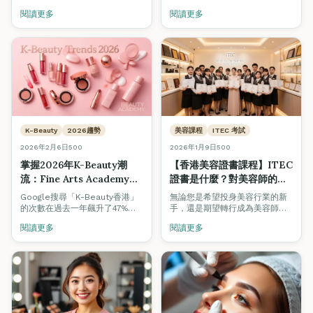
蓋認受性、薪資潛力、法律要求
閱讀更多
閱讀更多
及香港雇主偏好。了解為什麼越
來越多內地美容專業人士選擇在
觀塘Fine Arts Academy取得國
際資格。
K-Beauty
2026趨勢
美容課程
ITEC 考試
2026年2月6日
500
2026年1月9日
500
掌握2026年K-Beauty潮
【香港美容證書課程】ITEC
流：Fine Arts Academy課
證書是什麼？對美容師的職
程如何提升您的專業技能
涯有幫助嗎？
Google搜尋「K-Beauty香港」
無論您是希望投身美容行業的新
的次數在過去一年飆升了47%。
手，還是期望轉行成為美容師的
從模糊唇妝到臥蠶眼妝，了解最
在職美容師，在選擇美容證書課
閱讀更多
閱讀更多
新韓國美容趨勢如何重新定義香
程時，證書的認受性至關重要。
港美容行業，以及如何透過專業
認證課程掌握這些技術。