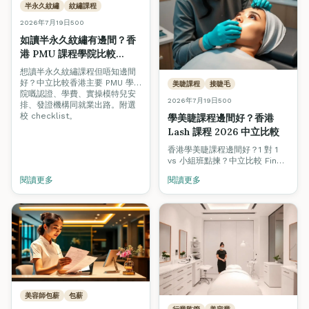
半永久紋繡
紋繡課程
2026年7月19日
500
如讀半永久紋繡有邊間？香
港 PMU 課程學院比較
2026
想讀半永久紋繡課程但唔知邊間
好？中立比較香港主要 PMU 學
美睫課程
接睫毛
院嘅認證、學費、實操模特兒安
2026年7月19日
500
排、發證機構同就業出路。附選
校 checklist。
學美睫課程邊間好？香港
Lash 課程 2026 中立比較
香港學美睫課程邊間好？1 對 1
vs 小組班點揀？中立比較 Fine
Arts、Grandway、私人工作室
閱讀更多
閱讀更多
等 lash 課程學費、真人模特
兒、認證、實習睫毛量、就業支
援。
美容師包薪
包薪