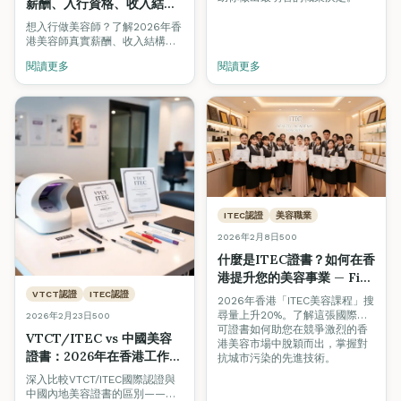
薪酬、入行資格、收入結構
全面拆解（2026求職指南）
想入行做美容師？了解2026年香
港美容師真實薪酬、收入結構
（底薪+提成+小費）、入行資
閱讀更多
閱讀更多
格、晉升路線及行業前景，助應
屆畢業生及轉行者做出明智決
定。
ITEC認證
美容職業
2026年2月8日
500
什麼是ITEC證書？如何在香
港提升您的美容事業 — Fine
Arts Academy專業解讀
VTCT認證
ITEC認證
2026年香港「ITEC美容課程」搜
尋量上升20%。了解這張國際認
2026年2月23日
500
可證書如何助您在競爭激烈的香
VTCT/ITEC vs 中國美容
港美容市場中脫穎而出，掌握對
證書：2026年在香港工作哪
抗城市污染的先進技術。
個更好？
深入比較VTCT/ITEC國際認證與
中國內地美容證書的區別——涵